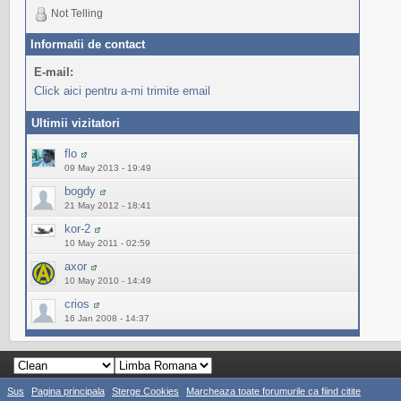
Not Telling
Informatii de contact
E-mail:
Click aici pentru a-mi trimite email
Ultimii vizitatori
flo
09 May 2013 - 19:49
bogdy
21 May 2012 - 18:41
kor-2
10 May 2011 - 02:59
axor
10 May 2010 - 14:49
crios
16 Jan 2008 - 14:37
Sus
Pagina principala
Sterge Cookies
Marcheaza toate forumurile ca fiind citite