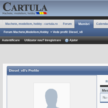
Machete, modelism, hobby - cartula.ro
Forum
Membri
Calenda
Forum Machete,Modelism,Hobby
>
Vede profil: Diesel_v8
Autentificare
Utilizator nou? Inregistrare
Ajutor
Diesel_v8
's Profile
R
Mes
Nu 