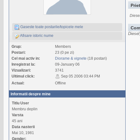
Prie
Diese
Gaseste toate postarile/topicele mele
Com
Diesel
Afisare istoric nume
Grup:
Members
Postari:
23 (0 pe zi)
Cel mai activ in:
Diorame & vignete
(18 postari)
Inregistrat la:
09-January 06
Vizualizari:
3741
Ultimul click:
Sep 05 2006 03:44 PM
Actual:
Offline
Informatii despre mine
Titlu User
Membru deplin
Varsta
45 ani
Data nasterii
Mai 10, 1981
Gender: