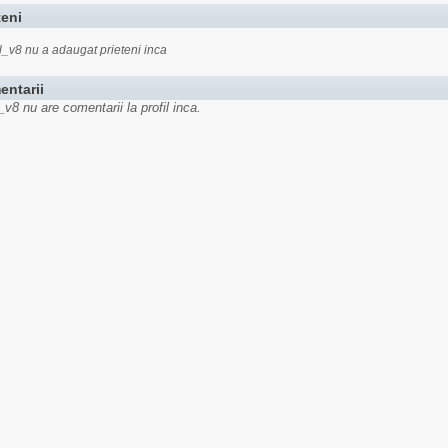
teni
l_v8 nu a adaugat prieteni inca
entarii
_v8 nu are comentarii la profil inca.