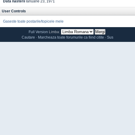
Data nasterii
Ianuarie 23, 1971
User Controls
Gaseste toate postarile/topicele mele
Full Version
Limba:
Cautare
·
Marcheaza toate forumurile ca fiind citite
·
Sus