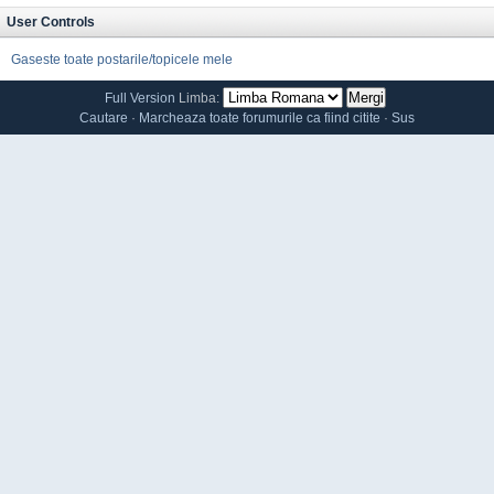
User Controls
Gaseste toate postarile/topicele mele
Full Version
Limba:
Cautare
·
Marcheaza toate forumurile ca fiind citite
·
Sus