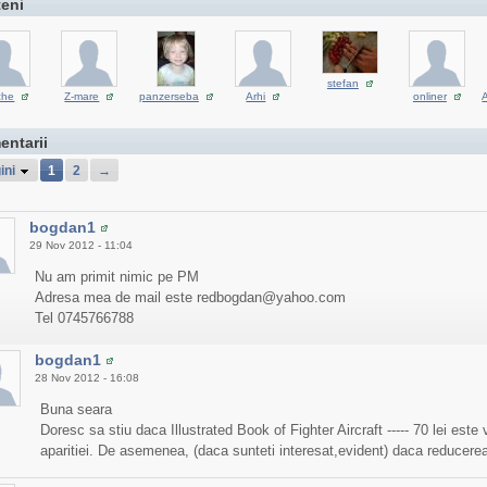
teni
stefan
che
Z-mare
panzerseba
Arhi
onliner
entarii
ini
1
2
→
bogdan1
29 Nov 2012 - 11:04
Nu am primit nimic pe PM
Adresa mea de mail este redbogdan@yahoo.com
Tel 0745766788
bogdan1
28 Nov 2012 - 16:08
Buna seara
Doresc sa stiu daca Illustrated Book of Fighter Aircraft ----- 70 lei est
aparitiei. De asemenea, (daca sunteti interesat,evident) daca reducerea s