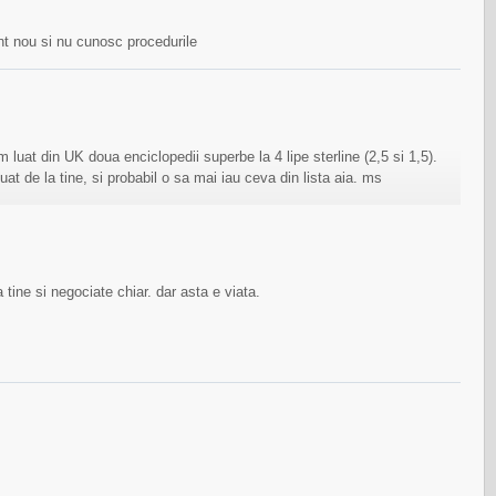
nt nou si nu cunosc procedurile
luat din UK doua enciclopedii superbe la 4 lipe sterline (2,5 si 1,5).
at de la tine, si probabil o sa mai iau ceva din lista aia. ms
ine si negociate chiar. dar asta e viata.