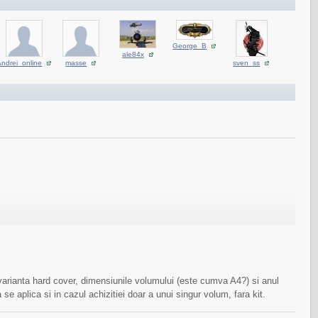
George_B
ale84x
Andrei_online
masse
sven_ss
e varianta hard cover, dimensiunile volumului (este cumva A4?) si anul
e aplica si in cazul achizitiei doar a unui singur volum, fara kit.