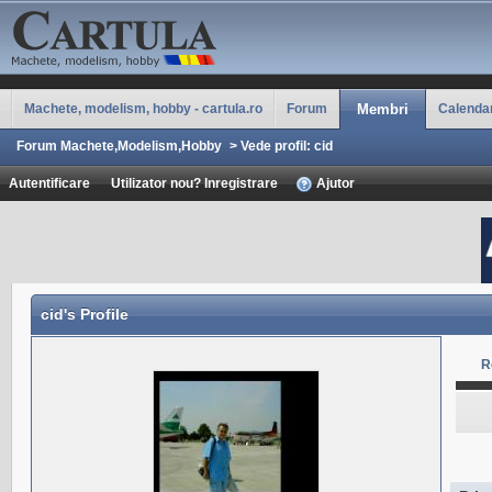
Machete, modelism, hobby - cartula.ro
Forum
Membri
Calenda
Forum Machete,Modelism,Hobby
>
Vede profil: cid
Autentificare
Utilizator nou? Inregistrare
Ajutor
cid
's Profile
R