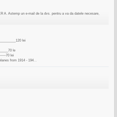
. Astemp un e-mail de la dvs. pentru a va da datele necesare,
_________120 lei
___70 le
--70 lei
 planes from 1914 - 194...