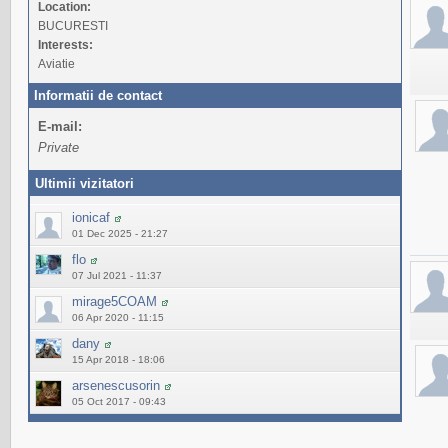
Location:
BUCURESTI
Interests:
Aviatie
Informatii de contact
E-mail:
Private
Ultimii vizitatori
ionicaf
01 Dec 2025 - 21:27
flo
07 Jul 2021 - 11:37
mirage5COAM
06 Apr 2020 - 11:15
dany
15 Apr 2018 - 18:06
arsenescusorin
05 Oct 2017 - 09:43