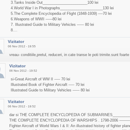
3.Tanks Inside Out______________________100 lei
4.World War I in Photographs_____________________130 lei
5.The Complete Encyclopedia of Flight (1848-1939) ----70 lei
6.Weapons of WWII ------80 lei
7. Illustrated Guide to Military Vehicles ------ 80 lei
8....
Vizitator
06 Nov 2012 - 19:55
vreau- conditiile,pretul, reduceri, in cate transe le poti trimite.sunt foarte
Vizitator
06 Nov 2012 - 19:52
si-Great Aircraft of WW II ----- 70 lei
Illustrated Book of Fighter Aircraft ----- 70 lei
Illustrated Guide to Military Vehicles ------ 80 lei
Vizitator
06 Nov 2012 - 19:52
dar si THE COMPLETE ENCYCLOPEDIA OF SUBMARINES__________
THE COMPLETE ENCYCLOPEDIA OF WARSHIPS . 1798-2006 ----------
Fighter Aircraft of World Wars I & II: An illustrated history of fighter plan