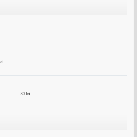
ei
___________80 lei