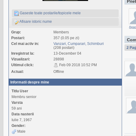
Prie
Gaseste toate postarile/topicele mele
Afisare istoric nume
Apa
Grup:
Members
Postari:
357 (0.05 pe zi)
Com
Cel mai activ in:
Vanzari, Cumparari, Schimburi
(208 postari)
2 Pag
Inregistrat la:
13-December 04
Vizualizari:
28898
Ultimul click:
Feb 09 2018 10:52 PM
Actual:
Offline
Informatii despre mine
Titlu User
Membru senior
Varsta
59 ani
Data nasterii
Iulie 7, 1967
Gender:
Male