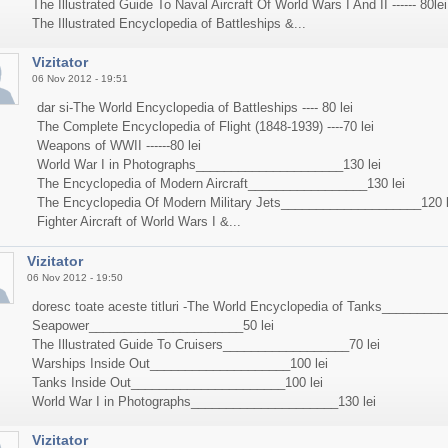
The Illustrated Guide To Naval Aircraft Of World Wars I And II ------ 80lei
The Illustrated Encyclopedia of Battleships &...
Vizitator
06 Nov 2012 - 19:51
dar si-The World Encyclopedia of Battleships ---- 80 lei
The Complete Encyclopedia of Flight (1848-1939) ----70 lei
Weapons of WWII ------80 lei
World War I in Photographs_____________________130 lei
The Encyclopedia of Modern Aircraft_________________130 lei
The Encyclopedia Of Modern Military Jets____________________120 l
Fighter Aircraft of World Wars I &...
Vizitator
06 Nov 2012 - 19:50
doresc toate aceste titluri -The World Encyclopedia of Tanks________
Seapower______________________50 lei
The Illustrated Guide To Cruisers__________________70 lei
Warships Inside Out____________________100 lei
Tanks Inside Out______________________100 lei
World War I in Photographs_____________________130 lei
Vizitator