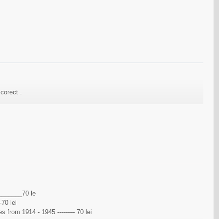
 corect .
_____70 le
70 lei
es from 1914 - 1945 --------- 70 lei