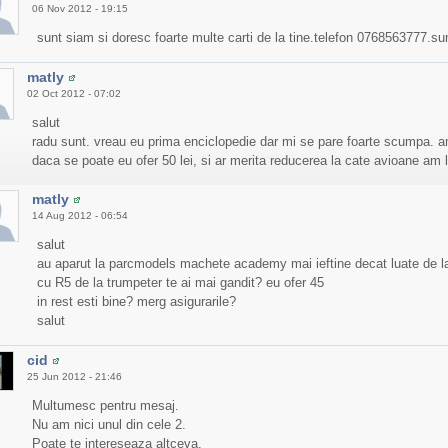
06 Nov 2012 - 19:15
sunt siam si doresc foarte multe carti de la tine.telefon 0768563777.su
matly
02 Oct 2012 - 07:02
salut
radu sunt. vreau eu prima enciclopedie dar mi se pare foarte scumpa. am 
daca se poate eu ofer 50 lei, si ar merita reducerea la cate avioane am lu
matly
14 Aug 2012 - 06:54
salut
au aparut la parcmodels machete academy mai ieftine decat luate de la t
cu R5 de la trumpeter te ai mai gandit? eu ofer 45
in rest esti bine? merg asigurarile?
salut
cid
25 Jun 2012 - 21:46
Multumesc pentru mesaj.
Nu am nici unul din cele 2.
Poate te intereseaza altceva.