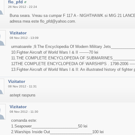
flo_pfd
26 Nov 2012 - 22:24
Buna seara. Vreau sa cumpar F 117 A - NIGHTHAWK si MIG 21 LANCER A
adresa mea este flo_pfd@yahoo.com.
Vizitator
08 Nov 2012 - 13:09
urmatoarele ;9.The Encyclopedia Of Modern Military Jets___________
10.Fighter Aircraft of World Wars I & II --------70 lei
11.THE COMPLETE ENCYCLOPEDIA OF SUBMARINES____________
12THE COMPLETE ENCYCLOPEDIA OF WARSHIPS . 1798-2006 --------
13.Fighter Aircraft of World Wars I & II: An illustrated history of fighter
Vizitator
08 Nov 2012 - 11:31
astept raspuns
Vizitator
08 Nov 2012 - 11:30
comanda este:
1.Seapower______________________50 lei
2.Warships Inside Out____________________100 lei