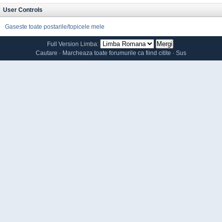
User Controls
Gaseste toate postarile/topicele mele
Full Version
Limba:
Cautare
·
Marcheaza toate forumurile ca fiind citite
·
Sus