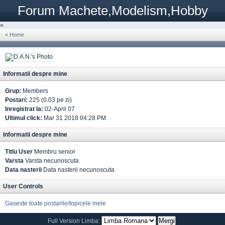
Forum Machete,Modelism,Hobby
»
« Home
Informatii despre mine
Grup:
Members
Postari:
225 (0.03 pe zi)
Inregistrat la:
02-April 07
Ultimul click:
Mar 31 2018 04:28 PM
Informatii despre mine
Titlu User
Membru senior
Varsta
Varsta necunoscuta
Data nasterii
Data nasterii necunoscuta
User Controls
Gaseste toate postarile/topicele mele
Full Version
Limba: