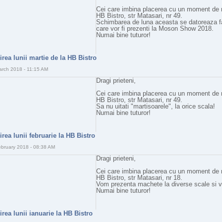
Cei care imbina placerea cu un moment de re
HB Bistro, str Matasari, nr 49.
Schimbarea de luna aceasta se datoreaza fap
care vor fi prezenti la Moson Show 2018.
Numai bine tuturor!
nirea lunii martie de la HB Bistro
arch 2018 - 11:15 AM
Dragi prieteni,
Cei care imbina placerea cu un moment de re
HB Bistro, str Matasari, nr 49.
Sa nu uitati "martisoarele", la orice scala!
Numai bine tuturor!
nirea lunii februarie la HB Bistro
ebruary 2018 - 08:38 AM
Dragi prieteni,
Cei care imbina placerea cu un moment de re
HB Bistro, str Matasari, nr 18.
Vom prezenta machete la diverse scale si v
Numai bine tuturor!
nirea lunii ianuarie la HB Bistro