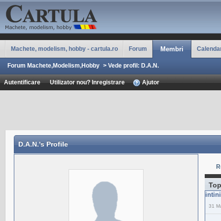
Machete, modelism, hobby - cartula.ro
Forum
Membri
Calenda
Forum Machete,Modelism,Hobby
>
Vede profil: D.A.N.
Autentificare
Utilizator nou? Inregistrare
Ajutor
D.A.N.
's Profile
R
Top
intin
31 M