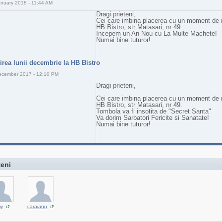
anuary 2018 - 11:44 AM
Dragi prieteni,
Cei care imbina placerea cu un moment de re
HB Bistro, str Matasari, nr 49.
Incepem un An Nou cu La Multe Machete!
Numai bine tuturor!
nirea lunii decembrie la HB Bistro
ecember 2017 - 12:10 PM
Dragi prieteni,
Cei care imbina placerea cu un moment de re
HB Bistro, str Matasari, nr 49.
Tombola va fi insotita de "Secret Santa"
Va dorim Sarbatori Fericite si Sanatate!
Numai bine tuturor!
teni
my
caraianu