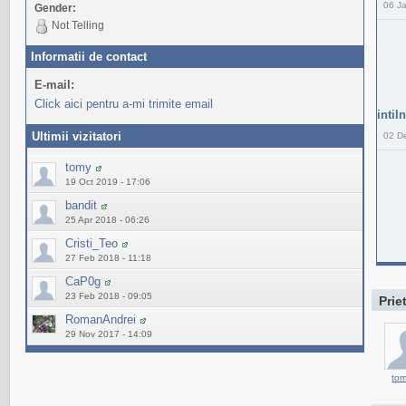
06 J
Gender:
Not Telling
Informatii de contact
E-mail:
Click aici pentru a-mi trimite email
intil
Ultimii vizitatori
02 D
tomy
19 Oct 2019 - 17:06
bandit
25 Apr 2018 - 06:26
Cristi_Teo
27 Feb 2018 - 11:18
CaP0g
23 Feb 2018 - 09:05
Prie
RomanAndrei
29 Nov 2017 - 14:09
to