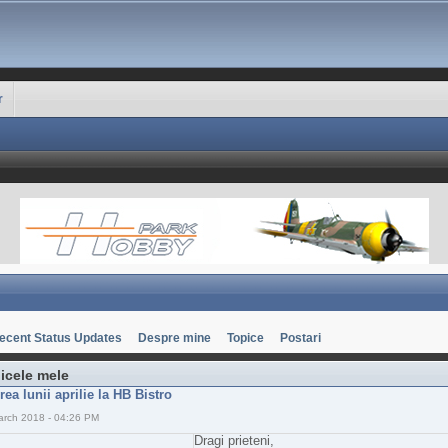
r
ecent Status Updates
Despre mine
Topice
Postari
icele mele
irea lunii aprilie la HB Bistro
arch 2018 - 04:26 PM
Dragi prieteni,