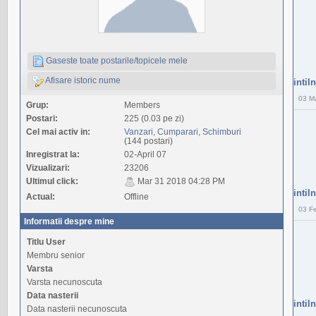
Gaseste toate postarile/topicele mele
Afisare istoric nume
intil
03 M
Grup:
Members
Postari:
225 (0.03 pe zi)
Cel mai activ in:
Vanzari, Cumparari, Schimburi
(144 postari)
Inregistrat la:
02-April 07
Vizualizari:
23206
Ultimul click:
Mar 31 2018 04:28 PM
intil
Actual:
Offline
03 F
Informatii despre mine
Titlu User
Membru senior
Varsta
Varsta necunoscuta
Data nasterii
intil
Data nasterii necunoscuta