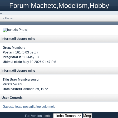
Forum Machete,Modelism,Hobby
»
« Home
Informatii despre mine
Grup:
Members
Postari:
161 (0.03 pe zi)
Inregistrat la:
21-May 13
Ultimul click:
May 19 2026 01:47 PM
Informatii despre mine
Titlu User
Membru senior
Varsta
54 ani
Data nasterii
Ianuarie 29, 1972
User Controls
Gaseste toate postarile/topicele mele
Full Version
Limba: