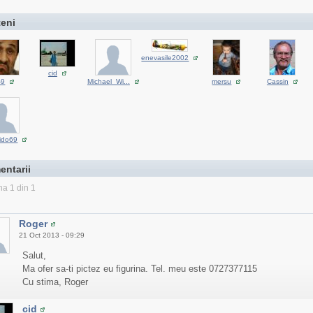
teni
enevasile2002
cid
-9
Michael_Wi...
mersu
Cassin
ido69
entarii
na 1 din 1
Roger
21 Oct 2013 - 09:29
Salut,
Ma ofer sa-ti pictez eu figurina. Tel. meu este 0727377115
Cu stima, Roger
cid