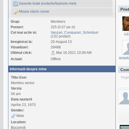
Gaseste toate postarile/topicele mele
Prie
Afisare istoric nume
Grup:
Members
Postari:
325 (0.07 pe zi)
Cel mai activ in:
Vanzari, Cumparari, Schimburi
1-0
(132 postari)
Inregistrat la:
20-August 13
Vizualizari:
28488
Ultimul click:
Mar 16 2021 10:09 AM
temosh
Actual:
Offline
Informatii despre mine
Com
Titlu User
Pagi
Membru senior
Varsta
56 ani
Data nasterii
Aprilie 23, 1970
Gender:
Male
Location:
Bucuresti