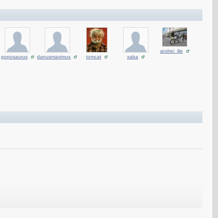
andrei_ilie
goposaurus
danusmaximus
tomcat
xaba