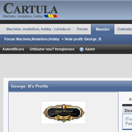
Machete, modelism, hobby - cartula.ro
Forum
Membri
Calenda
Forum Machete,Modelism,Hobby
>
Vede profil: George_B
Autentificare
Utilizator nou? Inregistrare
Ajutor
George_B
's Profile
R
Des
IT-s
Pas