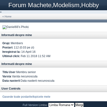
Forum Machete,Modelism,Hobby
»
« Home
Informatii despre mine
Grup:
Members
Postari:
112 (0.03 pe zi)
Inregistrat la:
14-April 16
Ultimul click:
Feb 11 2018 11:52 AM
Informatii despre mine
Titlu User
Membru senior
Varsta
Varsta necunoscuta
Data nasterii
Data nasterii necunoscuta
User Controls
Gaseste toate postarile/topicele mele
Full Version
Limba: