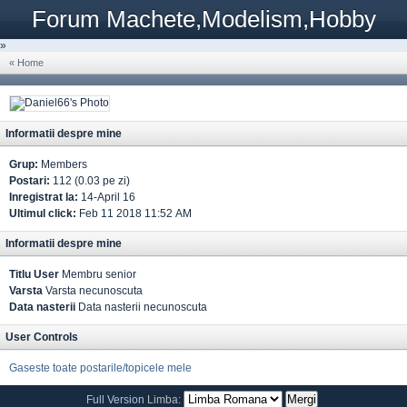
Forum Machete,Modelism,Hobby
»
« Home
Informatii despre mine
Grup:
Members
Postari:
112 (0.03 pe zi)
Inregistrat la:
14-April 16
Ultimul click:
Feb 11 2018 11:52 AM
Informatii despre mine
Titlu User
Membru senior
Varsta
Varsta necunoscuta
Data nasterii
Data nasterii necunoscuta
User Controls
Gaseste toate postarile/topicele mele
Full Version
Limba: