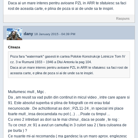
Daca ai un mare interes pentru avioane PZL in ARR te sfatuiesc sa faci
rost de aceasta carte, e plina de poza si ai de unde sa te inspiri.
Raspuns
dany
18 January 2015 - 04:39 PM
Citeaza
Poza fara "watermark" gasesti in cartea Polskie Konstrukcje Lotnicze Tom IV
cz. 3 w Rumunii 1933 – 1946 a Dlui Antoniu la pag 104.
Daca ai un mare interes pentru avioane PZL in ARR te sfatuiesc sa faci rost de
aceasta carte, e plina de poza si ai de unde sa te inspiri.
Multumesc mult , Mgc .
Da , am reusit sa vad putin din continut in micul video , intre care apare si
91. Este absolut superba si plina de fotografii ce-mi erau total
necunoscute . De achizitionat as dori ; PZL11-24 , in special imi place
foarte mult , insa deocamdata nu pot (...) . ...Poate cu timpul ...
Cu vreo 2 intrebari as dori sa te mai chinui , daca se poate , te rog :
Tu ce crezi ,nr. 91 a avut un camuflaj in 3 culori sau 2 ( fara culoarea de
pe burta ) ?
Ce nuante mi-ai recomanda ( ma gandesc la un maro aprox. englezesc