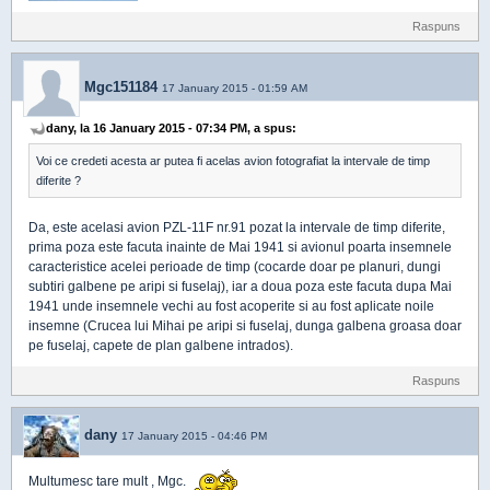
Raspuns
Mgc151184
17 January 2015 - 01:59 AM
dany, la 16 January 2015 - 07:34 PM, a spus:
Voi ce credeti acesta ar putea fi acelas avion fotografiat la intervale de timp
diferite ?
Da, este acelasi avion PZL-11F nr.91 pozat la intervale de timp diferite,
prima poza este facuta inainte de Mai 1941 si avionul poarta insemnele
caracteristice acelei perioade de timp (cocarde doar pe planuri, dungi
subtiri galbene pe aripi si fuselaj), iar a doua poza este facuta dupa Mai
1941 unde insemnele vechi au fost acoperite si au fost aplicate noile
insemne (Crucea lui Mihai pe aripi si fuselaj, dunga galbena groasa doar
pe fuselaj, capete de plan galbene intrados).
Raspuns
dany
17 January 2015 - 04:46 PM
Multumesc tare mult , Mgc.