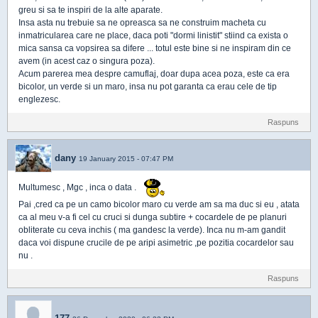
greu si sa te inspiri de la alte aparate.
Insa asta nu trebuie sa ne opreasca sa ne construim macheta cu
inmatricularea care ne place, daca poti "dormi linistit" stiind ca exista o
mica sansa ca vopsirea sa difere ... totul este bine si ne inspiram din ce
avem (in acest caz o singura poza).
Acum parerea mea despre camuflaj, doar dupa acea poza, este ca era
bicolor, un verde si un maro, insa nu pot garanta ca erau cele de tip
englezesc.
Raspuns
dany
19 January 2015 - 07:47 PM
Multumesc , Mgc , inca o data .
Pai ,cred ca pe un camo bicolor maro cu verde am sa ma duc si eu , atata
ca al meu v-a fi cel cu cruci si dunga subtire + cocardele de pe planuri
obliterate cu ceva inchis ( ma gandesc la verde). Inca nu m-am gandit
daca voi dispune crucile de pe aripi asimetric ,pe pozitia cocardelor sau
nu .
Raspuns