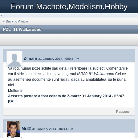
Forum Machete,Modelism,Hobby
»
« Back to Aviatie
PZL -11 Walkaround
Z-mare
31 January 2014 - 05:45 PM
Va rog, numai poze schite sau detalii referitoare la subiect. Comentariile
vor fi strict la subiect, adica ceva in genul
IAR80-81 Walkaround
Cei ce
au asemenea documente sunt rugati, daca au amabilitatea, sa le puna
aici.
Multumiri!
Aceasta postare a fost editata de
Z-mare
: 31 January 2014 - 05:47
PM
Raspuns
Mr32
31 January 2014 - 06:44 PM