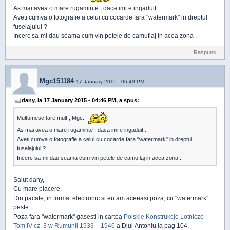
As mai avea o mare rugaminte , daca imi e ingaduit .
Aveti cumva o fotografie a celui cu cocarde fara "watermark" in dreptul
fuselajului ?
Incerc sa-mi dau seama cum vin petele de camuflaj in acea zona .
Raspuns
Mgc151184
17 January 2015 - 06:49 PM
dany, la 17 January 2015 - 04:46 PM, a spus:
Multumesc tare mult , Mgc.
As mai avea o mare rugaminte , daca imi e ingaduit .
Aveti cumva o fotografie a celui cu cocarde fara "watermark" in dreptul
fuselajului ?
Incerc sa-mi dau seama cum vin petele de camuflaj in acea zona .
Salut dany,
Cu mare placere.
Din pacate, in format electronic si eu am aceeasi poza, cu "watermark"
peste.
Poza fara "watermark" gasesti in cartea
Polskie Konstrukcje Lotnicze
Tom IV cz. 3 w Rumunii 1933 – 1946
a Dlui Antoniu la pag 104.