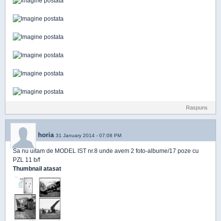
Raspuns
horia
31 January 2014 - 07:08 PM
Sa nu uitam de MODEL IST nr.8 unde avem 2 foto-albume/17 poze cu
PZL 11 b/f
Thumbnail atasat