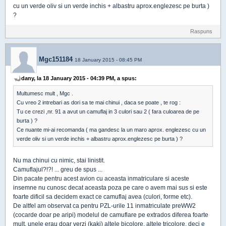
cu un verde oliv si un verde inchis + albastru aprox.englezesc pe burta )
?
Raspuns
Mgc151184
18 January 2015 - 08:45 PM
dany, la 18 January 2015 - 04:39 PM, a spus:
Multumesc mult , Mgc .
Cu vreo 2 intrebari as dori sa te mai chinui , daca se poate , te rog :
Tu ce crezi ,nr. 91 a avut un camuflaj in 3 culori sau 2 ( fara culoarea de pe
burta ) ?
Ce nuante mi-ai recomanda ( ma gandesc la un maro aprox. englezesc cu un
verde oliv si un verde inchis + albastru aprox.englezesc pe burta ) ?
Nu ma chinui cu nimic, stai linistit.
Camuflajul?!?! ... greu de spus ...
Din pacate pentru acest avion cu aceasta inmatriculare si aceste
insemne nu cunosc decat aceasta poza pe care o avem mai sus si este
foarte dificil sa decidem exact ce camuflaj avea (culori, forme etc).
De altfel am observat ca pentru PZL-urile 11 inmatriculate preWW2
(cocarde doar pe aripi) modelul de camuflare pe extrados diferea foarte
mult, unele erau doar verzi (kaki) altele bicolore, altele tricolore, deci e