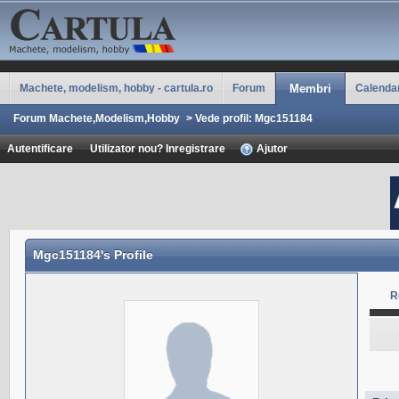
Machete, modelism, hobby - cartula.ro
Forum
Membri
Calenda
Forum Machete,Modelism,Hobby
>
Vede profil: Mgc151184
Autentificare
Utilizator nou? Inregistrare
Ajutor
Mgc151184
's Profile
R