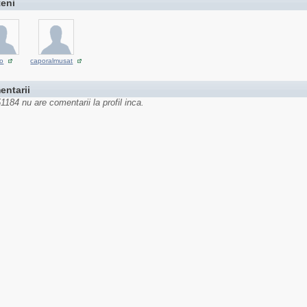
teni
o
caporalmusat
entarii
184 nu are comentarii la profil inca.