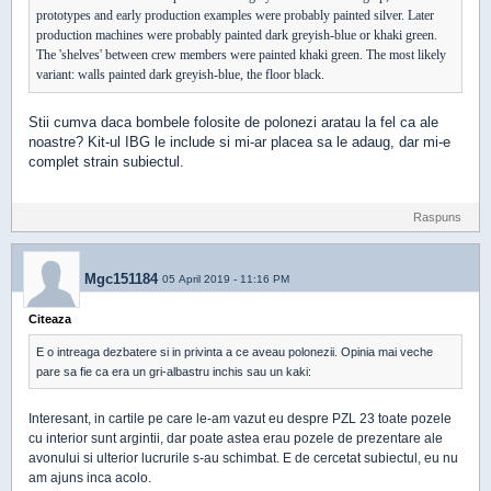
prototypes and early production examples were probably painted silver. Later
production machines were probably painted dark greyish-blue or khaki green.
The 'shelves' between crew members were painted khaki green. The most likely
variant: walls painted dark greyish-blue, the floor black.
Stii cumva daca bombele folosite de polonezi aratau la fel ca ale
noastre? Kit-ul IBG le include si mi-ar placea sa le adaug, dar mi-e
complet strain subiectul.
Raspuns
Mgc151184
05 April 2019 - 11:16 PM
Citeaza
E o intreaga dezbatere si in privinta a ce aveau polonezii. Opinia mai veche
pare sa fie ca era un gri-albastru inchis sau un kaki:
Interesant, in cartile pe care le-am vazut eu despre PZL 23 toate pozele
cu interior sunt argintii, dar poate astea erau pozele de prezentare ale
avonului si ulterior lucrurile s-au schimbat. E de cercetat subiectul, eu nu
am ajuns inca acolo.