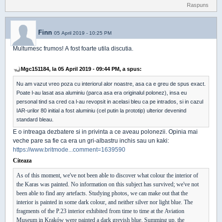
Raspuns
Finn
05 April 2019 - 10:25 PM
Multumesc frumos! A fost foarte utila discutia.
Mgc151184, la 05 April 2019 - 09:44 PM, a spus:
Nu am vazut vreo poza cu interiorul alor noastre, asa ca e greu de spus exact.
Poate l-au lasat asa aluminiu (parca asa era originalul polonez), insa eu
personal tind sa cred ca l-au revopsit in acelasi bleu ca pe intrados, si in cazul
IAR-urilor 80 initial a fost aluminiu (cel putin la prototip) ulterior devenind
standard bleau.
E o intreaga dezbatere si in privinta a ce aveau polonezii. Opinia mai
veche pare sa fie ca era un gri-albastru inchis sau un kaki:
https://www.britmode...comment=1639590
Citeaza
As of this moment, we've not been able to discover what colour the interior of
the Karas was painted. No information on this subject has survived; we've not
been able to find any artefacts. Studying photos, we can make out that the
interior is painted in some dark colour, and neither silver nor light blue. The
fragments of the P.23 interior exhibited from time to time at the Aviation
Museum in Kraków were painted a dark greyish blue. Summing up, the