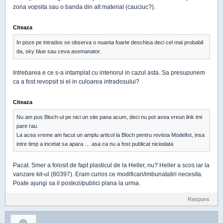
zona vopsita sau o banda din alt material (cauciuc?).
Citeaza
In poze pe intrados se observa o nuanta foarte deschisa deci cel mai probabil
da, sky blue sau ceva asemanator.
Intrebarea e ce s-a intamplat cu interiorul in cazul asta. Sa presupunem
ca a fost revopsit si el in culoarea intradosului?
Citeaza
Nu am pus Bloch-ul pe nici un site pana acum, deci nu pot avea vreun link imi
pare rau.
La acea vreme am facut un amplu articol la Bloch pentru revista ModelIst, insa
intre timp a incetat sa apara … asa ca nu a fost publicat niciodata
Pacat. Smer a folosit de fapt plasticul de la Heller, nu? Heller a scos iar la
vanzare kit-ul (80397). Eram curios ce modificari/imbunatatiri necesita.
Poate ajungi sa il postezi/publici plana la urma.
Raspuns