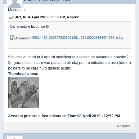
Finn
08 April 2019 - 12:51 PM
Multumesc!
1-0-9, la 04 April 2019 - 05:52 PM, a spus:
Da, anuntul e facut , pe fb :
56214420_2285279335061361_958182005164474368_o.jpg
Stie cineva cand ar fi aparut modificarile acestea pe avioanele noastre?
Singura poza in care vad placa de blindaj pentru mitraliera e asta (dintr-o
postare fb pe care nu o gasesc acum):
Thumbnail atasat
Aceasta postare a fost editata de
Finn
: 08 April 2019 - 12:52 PM
Raspuns