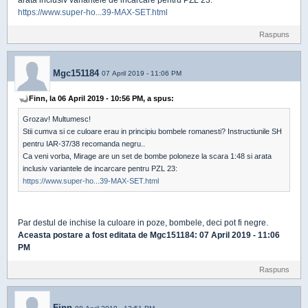
arata inclusiv variantele de incarcare pentru PZL 23:
https://www.super-ho...39-MAX-SET.html
Raspuns
Mgc151184
07 April 2019 - 11:06 PM
Finn, la 06 April 2019 - 10:56 PM, a spus:
Grozav! Multumesc!
Stii cumva si ce culoare erau in principiu bombele romanesti? Instructiunile SH
pentru IAR-37/38 recomanda negru..
Ca veni vorba, Mirage are un set de bombe poloneze la scara 1:48 si arata
inclusiv variantele de incarcare pentru PZL 23:
https://www.super-ho...39-MAX-SET.html
Par destul de inchise la culoare in poze, bombele, deci pot fi negre.
Aceasta postare a fost editata de
Mgc151184
: 07 April 2019 - 11:06
PM
Raspuns