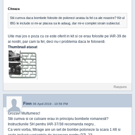
Citeaza
Stii cumva daca bombele folosite de polonezi aratau la fel ca ale noastre? Kit-ul
IBG le include si mi-ar placea sa le adaug, dar mi-e complet strain subiectul.
Uite mai jos o poza cu ce este oferit in kit si ce erau folosite pe IAR-39 de
ai nostri, par cam la fel, deci nu-i problema daca le folosesti.
Thumbnail atasat
Raspuns
Finn
06 April 2019 - 10:56 PM
Grozav! Multumesc!
Stii cumva si ce culoare erau in principiu bombele romanesti?
Instructiunile SH pentru IAR-37/38 recomanda negru..
Ca veni vorba, Mirage are un set de bombe poloneze la scara 1:48 si