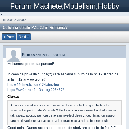
Forum Machete,Modelism,Hobby
»
« Back to Aviatie
Culori si detalii PZL 23 in Romania?
« Prev
Next »
Finn
05 April 2019 - 09:00 PM
Multumesc pentru raspunsuri!
In ceea ce priveste dunga(?) care se vede sub troica la nr. 17 si cred ca
si la nr.12 ai vreo teorie?
http://i59.tinypic.com/124atmv.jpg
https://ww2aircraft....3aj-jpg.205457/
Citeaza
De sigur ca si intradosul era revopsit si daca ai dubii te rog sa fi atent la
urmatorul aspect: toate PZL-urile 23 Poloneze aveau invelisul jambelor vopsit
kaki ca extradosul, ale noastre aveau invelisul bleau ... deci iarasi un aspect
care ne dovedeste ca inainte de a fi operationale la noi au fost revopsite.
Good point. Dunga aceea de pe trenul de aterizare ce este de fapt? E o