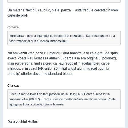
Un material flexibil, cauciuc, piele, panza ... asta trebuie cercetat in vreo
carte de profil.
Citeaza
Intrebarea e ce s-a intamplat cu interiorul in cazul asta. Sa presupunem ca a
fost revopsit si el in culoarea intradosului?
Nu am vazut vreo poza cu interiorul alor noastre, asa ca e greu de spus
exact. Poate l-au lasat asa aluminiu (parca asa era originalul polonez),
insa eu personal tind sa cred ca l-au revopsit in acelasi bleu ca pe
intrados, si in cazul IAR-urilor 80 initial a fost aluminiu (cel putin la
prototip) ulterior devenind standard bleau.
Citeaza
Pacat. Smer a folosit de fapt plasticul de la Heller, nu? Heller a scos iar la
vanzare kit-ul (80397). Eram curios ce modificari/imbunatatiri necesita. Poate
ajungi sa il postezi/publici plana la urma.
Da e vechiul Heller.