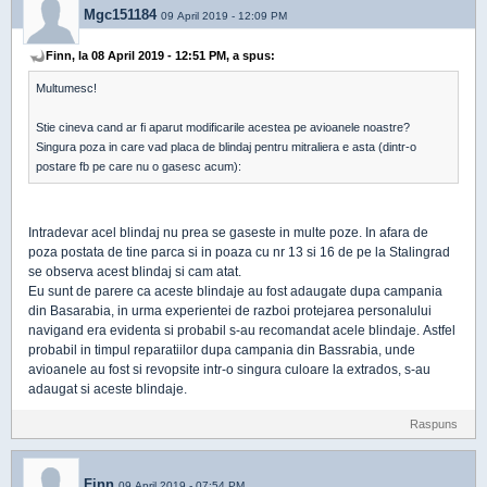
Mgc151184
09 April 2019 - 12:09 PM
Finn, la 08 April 2019 - 12:51 PM, a spus:
Multumesc!
Stie cineva cand ar fi aparut modificarile acestea pe avioanele noastre?
Singura poza in care vad placa de blindaj pentru mitraliera e asta (dintr-o
postare fb pe care nu o gasesc acum):
Intradevar acel blindaj nu prea se gaseste in multe poze. In afara de
poza postata de tine parca si in poaza cu nr 13 si 16 de pe la Stalingrad
se observa acest blindaj si cam atat.
Eu sunt de parere ca aceste blindaje au fost adaugate dupa campania
din Basarabia, in urma experientei de razboi protejarea personalului
navigand era evidenta si probabil s-au recomandat acele blindaje. Astfel
probabil in timpul reparatiilor dupa campania din Bassrabia, unde
avioanele au fost si revopsite intr-o singura culoare la extrados, s-au
adaugat si aceste blindaje.
Raspuns
Finn
09 April 2019 - 07:54 PM