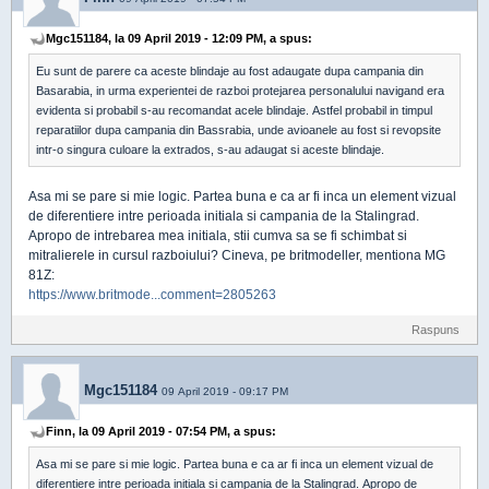
Mgc151184, la 09 April 2019 - 12:09 PM, a spus:
Eu sunt de parere ca aceste blindaje au fost adaugate dupa campania din
Basarabia, in urma experientei de razboi protejarea personalului navigand era
evidenta si probabil s-au recomandat acele blindaje. Astfel probabil in timpul
reparatiilor dupa campania din Bassrabia, unde avioanele au fost si revopsite
intr-o singura culoare la extrados, s-au adaugat si aceste blindaje.
Asa mi se pare si mie logic. Partea buna e ca ar fi inca un element vizual
de diferentiere intre perioada initiala si campania de la Stalingrad.
Apropo de intrebarea mea initiala, stii cumva sa se fi schimbat si
mitralierele in cursul razboiului? Cineva, pe britmodeller, mentiona MG
81Z:
https://www.britmode...comment=2805263
Raspuns
Mgc151184
09 April 2019 - 09:17 PM
Finn, la 09 April 2019 - 07:54 PM, a spus:
Asa mi se pare si mie logic. Partea buna e ca ar fi inca un element vizual de
diferentiere intre perioada initiala si campania de la Stalingrad. Apropo de