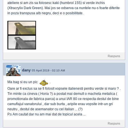
ateliere si am zis sa folosesc kaki (humbrol 155) si verde inchis
(Xtracrylix Dark Green). Mai jos se odserva ca nuntele nu-s foarte diferite
in poza transpusa alb negru, deci e o posibilitate.
Raspuns
dany
05 April 2019 - 02:10 AM
Ma bag si eu un pic
.
Oare ar fi exclus sa se fi folosit vopsele italienesti pentru verde si maro ? .
Tin minte ca cineva ( Horia ?) a postat mai demult o macheta metalica (
promotionala de fabrica parca) a unui IAR 80 ce respecta destul de bine
camuflajul vanatorului , dar sub burta , aripile erau vopsite intr-un gri
neutru , destul de asemanator cu cel italian ... (?)
P.s Am cautat dar nu am mai dat de topicul acela ...
Raspuns