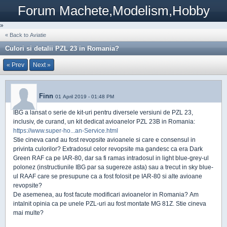
Forum Machete,Modelism,Hobby
»
« Back to Aviatie
Culori si detalii PZL 23 in Romania?
« Prev
Next »
Finn
01 April 2019 - 01:48 PM
IBG a lansat o serie de kit-uri pentru diversele versiuni de PZL 23,
inclusiv, de curand, un kit dedicat avioanelor PZL 23B in Romania:
https://www.super-ho...an-Service.html
Stie cineva cand au fost revopsite avioanele si care e consensul in
privinta culorilor? Extradosul celor revopsite ma gandesc ca era Dark
Green RAF ca pe IAR-80, dar sa fi ramas intradosul in light blue-grey-ul
polonez (instructiunile IBG par sa sugereze asta) sau a trecut in sky blue-
ul RAAF care se presupune ca a fost folosit pe IAR-80 si alte avioane
revopsite?
De asemenea, au fost facute modificari avioanelor in Romania? Am
intalnit opinia ca pe unele PZL-uri au fost montate MG 81Z. Stie cineva
mai multe?