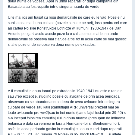
doua nunte de vopsea. Apoi in urma reparatiilor dupa campania din
Basarabia au fost vopsite intr-o singura nuanta de verde.
Uite mai jos am trasat cu rosu demarcatiile pe care eu le vad. Pozele nu
sunt la cea mai buna calitate (pozele sunt de pe net), insa pentru cei care
au cartea Polskie Konstrukcje Lotnicze w Rumunii 1933-1947 de Dan
Antoniu pot gasi acolo aceste poze la o calitate mult mai buna unde
demarcatiile se observa mai clar, de altfel tot in acea carte se mai gasesc
si alte poze unde se observa doua nunte pe extrados.
A fi camuflat in doua tonuri pe extrados in 1940-1941 nu este o raritate
sau vreo exceptie, studiind pozele cu avioane de prin acea perioada
observam ca se abandonasera ideea de avea avioane intr-o singura
culoare de verde sau kaki (camuflajul ARR universal prezent mai pe
toate avioanele pre ww2)sau in trei nunte (camuflajul testat prin 39-40) si
s-a inceput folosirea camuflajului in doua nuante (presupun de influenta
britanica o data cu venirea in tara a Hurricane-lor si Blenheim-urilor),
astfel in acea perioada gasim in camuflaj cu doua culori dupa reparatii
PZL-uri 11 , 23 , 37, Savoia 79 Potez-uri 65, Bloch MB-210 … si altele