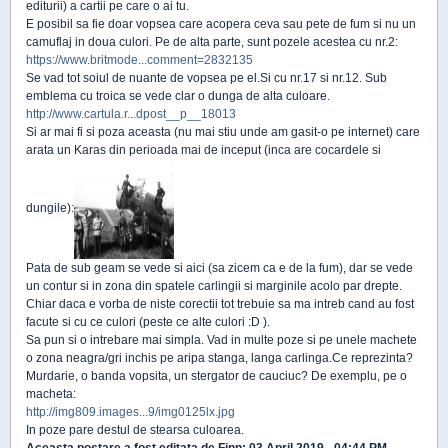
editurii) a cartii pe care o ai tu.
E posibil sa fie doar vopsea care acopera ceva sau pete de fum si nu un
camuflaj in doua culori. Pe de alta parte, sunt pozele acestea cu nr.2:
https://www.britmode...comment=2832135
Se vad tot soiul de nuante de vopsea pe el.Si cu nr.17 si nr.12. Sub
emblema cu troica se vede clar o dunga de alta culoare.
http://www.cartula.r...dpost__p__18013
Si ar mai fi si poza aceasta (nu mai stiu unde am gasit-o pe internet) care
arata un Karas din perioada mai de inceput (inca are cocardele si
dungile):
Pata de sub geam se vede si aici (sa zicem ca e de la fum), dar se vede
un contur si in zona din spatele carlingii si marginile acolo par drepte.
Chiar daca e vorba de niste corectii tot trebuie sa ma intreb cand au fost
facute si cu ce culori (peste ce alte culori :D ).
Sa pun si o intrebare mai simpla. Vad in multe poze si pe unele machete
o zona neagra/gri inchis pe aripa stanga, langa carlinga.Ce reprezinta?
Murdarie, o banda vopsita, un stergator de cauciuc? De exemplu, pe o
macheta:
http://img809.images...9/img0125lx.jpg
In poze pare destul de stearsa culoarea.