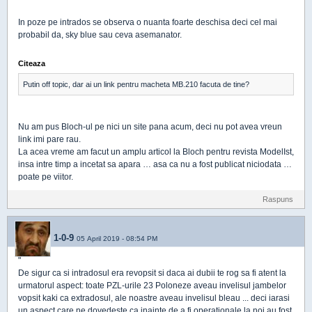
In poze pe intrados se observa o nuanta foarte deschisa deci cel mai
probabil da, sky blue sau ceva asemanator.
Citeaza
Putin off topic, dar ai un link pentru macheta MB.210 facuta de tine?
Nu am pus Bloch-ul pe nici un site pana acum, deci nu pot avea vreun
link imi pare rau.
La acea vreme am facut un amplu articol la Bloch pentru revista ModelIst,
insa intre timp a incetat sa apara … asa ca nu a fost publicat niciodata …
poate pe viitor.
Raspuns
1-0-9
05 April 2019 - 08:54 PM
"
De sigur ca si intradosul era revopsit si daca ai dubii te rog sa fi atent la
urmatorul aspect: toate PZL-urile 23 Poloneze aveau invelisul jambelor
vopsit kaki ca extradosul, ale noastre aveau invelisul bleau ... deci iarasi
un aspect care ne dovedeste ca inainte de a fi operationale la noi au fost