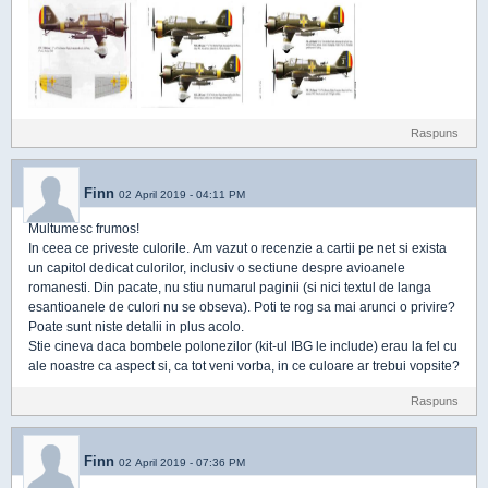
Raspuns
Finn
02 April 2019 - 04:11 PM
Multumesc frumos!
In ceea ce priveste culorile. Am vazut o recenzie a cartii pe net si exista
un capitol dedicat culorilor, inclusiv o sectiune despre avioanele
romanesti. Din pacate, nu stiu numarul paginii (si nici textul de langa
esantioanele de culori nu se obseva). Poti te rog sa mai arunci o privire?
Poate sunt niste detalii in plus acolo.
Stie cineva daca bombele polonezilor (kit-ul IBG le include) erau la fel cu
ale noastre ca aspect si, ca tot veni vorba, in ce culoare ar trebui vopsite?
Raspuns
Finn
02 April 2019 - 07:36 PM