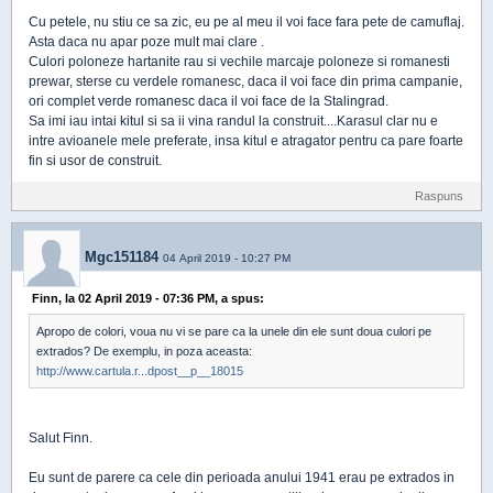
Cu petele, nu stiu ce sa zic, eu pe al meu il voi face fara pete de camuflaj.
Asta daca nu apar poze mult mai clare .
Culori poloneze hartanite rau si vechile marcaje poloneze si romanesti
prewar, sterse cu verdele romanesc, daca il voi face din prima campanie,
ori complet verde romanesc daca il voi face de la Stalingrad.
Sa imi iau intai kitul si sa ii vina randul la construit....Karasul clar nu e
intre avioanele mele preferate, insa kitul e atragator pentru ca pare foarte
fin si usor de construit.
Raspuns
Mgc151184
04 April 2019 - 10:27 PM
Finn, la 02 April 2019 - 07:36 PM, a spus:
Apropo de colori, voua nu vi se pare ca la unele din ele sunt doua culori pe
extrados? De exemplu, in poza aceasta:
http://www.cartula.r...dpost__p__18015
Salut Finn.
Eu sunt de parere ca cele din perioada anului 1941 erau pe extrados in