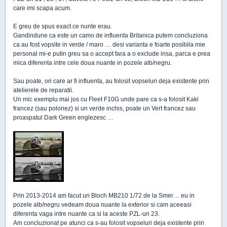
care imi scapa acum.
E greu de spus exact ce nunte erau.
Gandindune ca este un camo de influenta Britanica putem concluziona
ca au fost vopsite in verde / maro … desi varianta e foarte posibila mie
personal mi-e putin greu sa o accept fara a o exclude insa, parca e prea
mica diferenta intre cele doua nuante in pozele alb/negru.
Sau poate, ori care ar fi influenta, au folosit vopseluri deja existente prin
atelierele de reparatii.
Un mic exemplu mai jos cu Fleet F10G unde pare ca s-a folosit Kaki
francez (sau polonez) si un verde inchis, poate un Vert francez sau
proaspatul Dark Green englezesc …
Prin 2013-2014 am facut un Bloch MB210 1/72 de la Smer… eu in
pozele alb/negru vedeam doua nuante la exterior si cam aceeasi
diferenta vaga intre nuante ca si la aceste PZL-uri 23.
Am concluzionat pe atunci ca s-au folosit vopseluri deja existente prin