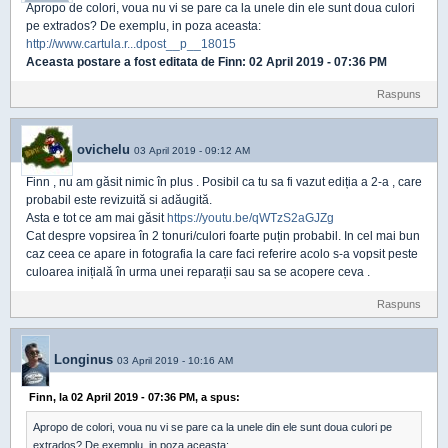
Apropo de colori, voua nu vi se pare ca la unele din ele sunt doua culori
pe extrados? De exemplu, in poza aceasta:
http://www.cartula.r...dpost__p__18015
Aceasta postare a fost editata de
Finn
: 02 April 2019 - 07:36 PM
Raspuns
ovichelu
03 April 2019 - 09:12 AM
Finn , nu am găsit nimic în plus . Posibil ca tu sa fi vazut ediția a 2-a , care
probabil este revizuită si adăugită.
Asta e tot ce am mai găsit
https://youtu.be/qWTzS2aGJZg
Cat despre vopsirea în 2 tonuri/culori foarte puțin probabil. In cel mai bun
caz ceea ce apare in fotografia la care faci referire acolo s-a vopsit peste
culoarea inițială în urma unei reparații sau sa se acopere ceva .
Raspuns
Longinus
03 April 2019 - 10:16 AM
Finn, la 02 April 2019 - 07:36 PM, a spus:
Apropo de colori, voua nu vi se pare ca la unele din ele sunt doua culori pe
extrados? De exemplu, in poza aceasta: