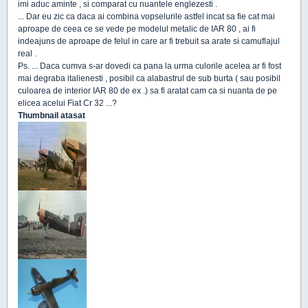
imi aduc aminte , si comparat cu nuantele englezesti .
... Dar eu zic ca daca ai combina vopselurile astfel incat sa fie cat mai
aproape de ceea ce se vede pe modelul metalic de IAR 80 , ai fi
indeajuns de aproape de felul in care ar fi trebuit sa arate si camuflajul
real .
Ps. ... Daca cumva s-ar dovedi ca pana la urma culorile acelea ar fi fost
mai degraba italienesti , posibil ca alabastrul de sub burta ( sau posibil
culoarea de interior IAR 80 de ex .) sa fi aratat cam ca si nuanta de pe
elicea acelui Fiat Cr 32 ...?
Thumbnail atasat