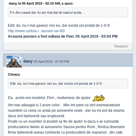
dany, la 05 April 2019 - 02:10 AM, a spus:
P.s Am cautat dar nu am mai dat de topicul acela ...
Edit: da, nu-l mai gasesc nici eu, dar exista cel postat de 1-0-9:
http://www.cartula.r...taurare-iar-80/
Aceasta postare a fost editata de
Finn
: 05 April 2019 - 03:04 PM
Raspuns
dany
05 April 2019 - 07:00 PM
Citeaza
Edit: da, nu-l mai gasesc nici eu, dar exista cel postat de 1-0-9:
Da , acela era modelul ,Finn , multumesc de ajutor
.
Am mai adaugat si 2 poze color .. Mie imi pare ca sint asemanatoare
nuantele cu ceea ce arata pe avioanele reale , dar nu-mi pot da seama
daca sint italienesti sau englezesti .
Poate cu un nuantier si posibil sa fie de ajutor si daca s-ar cunoaste
producatorul italian al avioanelor Savoia pentru Rom , fiindca diversele
firme italienesti aveau contracte cu producatorii de vopseluri , din cate