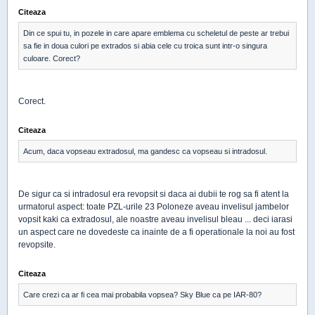
Citeaza
Din ce spui tu, in pozele in care apare emblema cu scheletul de peste ar trebui
sa fie in doua culori pe extrados si abia cele cu troica sunt intr-o singura
culoare. Corect?
Corect.
Citeaza
Acum, daca vopseau extradosul, ma gandesc ca vopseau si intradosul.
De sigur ca si intradosul era revopsit si daca ai dubii te rog sa fi atent la
urmatorul aspect: toate PZL-urile 23 Poloneze aveau invelisul jambelor
vopsit kaki ca extradosul, ale noastre aveau invelisul bleau ... deci iarasi
un aspect care ne dovedeste ca inainte de a fi operationale la noi au fost
revopsite.
Citeaza
Care crezi ca ar fi cea mai probabila vopsea? Sky Blue ca pe IAR-80?