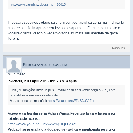
http://www.cartula.r...dpost__p__18015
In poza respectiva, trebuie sa tinem cont de faptul ca zona mai inchisa la
culoare se afla in apropierea tevii de esapament. Eu cred ca nu este o
vopsire diferita, ci acolo vedem o zona afumata sau afectata de gaze
fierbinti.
Raspuns
Finn
03 April 2019 - 04:22 PM
Multumesc!
ovichelu, la 03 April 2019 - 09:12 AM, a spus:
Finn , nu am găsit nimic în plus . Posibil ca tu sa fi vazut ediția a 2-a , care
probabil este revizuită si adăugită.
Asta e tot ce am mai găsit
https://youtu.be/qWTzS2aGJZg
Aceea e cartea din seria Polish Wings.Recenzia la care faceam eu
referire este aceasta:
https://www.youtube....h?v=WNqH6j6Pg4Y
Probabil se refera la o a doua editie (vad ca e mentionata pe site-ul