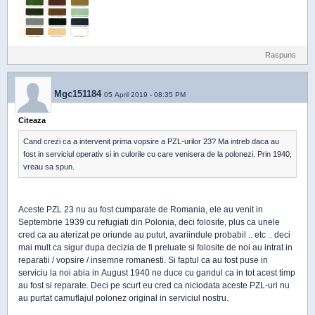
Raspuns
Mgc151184
05 April 2019 - 08:35 PM
Citeaza
Cand crezi ca a intervenit prima vopsire a PZL-urilor 23? Ma intreb daca au
fost in serviciul operativ si in culorile cu care venisera de la polonezi. Prin 1940,
vreau sa spun.
Aceste PZL 23 nu au fost cumparate de Romania, ele au venit in
Septembrie 1939 cu refugiati din Polonia, deci folosite, plus ca unele
cred ca au aterizat pe oriunde au putut, avariindule probabil .. etc .. deci
mai mult ca sigur dupa decizia de fi preluate si folosite de noi au intrat in
reparatii / vopsire / insemne romanesti. Si faptul ca au fost puse in
serviciu la noi abia in August 1940 ne duce cu gandul ca in tot acest timp
au fost si reparate. Deci pe scurt eu cred ca niciodata aceste PZL-uri nu
au purtat camuflajul polonez original in serviciul nostru.