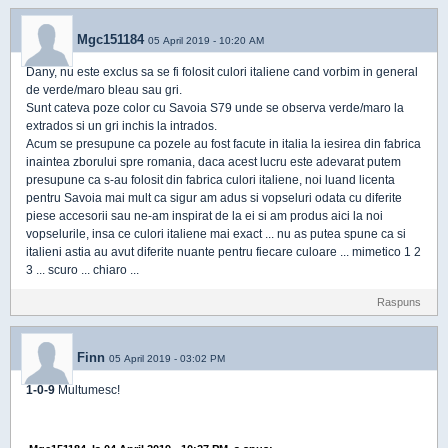
Mgc151184
05 April 2019 - 10:20 AM
Dany, nu este exclus sa se fi folosit culori italiene cand vorbim in general
de verde/maro bleau sau gri.
Sunt cateva poze color cu Savoia S79 unde se observa verde/maro la
extrados si un gri inchis la intrados.
Acum se presupune ca pozele au fost facute in italia la iesirea din fabrica
inaintea zborului spre romania, daca acest lucru este adevarat putem
presupune ca s-au folosit din fabrica culori italiene, noi luand licenta
pentru Savoia mai mult ca sigur am adus si vopseluri odata cu diferite
piese accesorii sau ne-am inspirat de la ei si am produs aici la noi
vopselurile, insa ce culori italiene mai exact ... nu as putea spune ca si
italieni astia au avut diferite nuante pentru fiecare culoare ... mimetico 1 2
3 ... scuro ... chiaro ...
Raspuns
Finn
05 April 2019 - 03:02 PM
1-0-9
Multumesc!