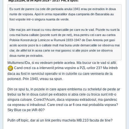
Mgc151184, la 04 April 2019 - 10:27 PM, a spus:
Eu sunt de parere ca cele din perioada anului 1941 erau pe extrados in doua
nunte de vopsea. Apoi in urma reparatiilor dupa campania din Basarabia au
fost vopsite intr-o singura nuanta de verde.
Uite mai jos am trasat cu rosu demarcatiile pe care eu le vad. Pozele nu sunt la
cea mai buna calitate (pozele sunt de pe net), insa pentru cei care au cartea
Polskie Konstrukcje Lotnicze w Rumunii 1933-1947 de Dan Antoniu pot gasi
acolo aceste poze la o calitate mult mai buna unde demarcatiile se observa mai
clar, de altfel tot in acea carte se mai gasesc si alte poze unde se observa
doua nunte pe extrados.
Multumesc!Da, si eu vedeam petele acelea. Ma bucur ca le vad si altii.
Cand crezi ca a intervenit prima vopsire a PZL-urilor 23? Ma intreb
daca au fost in serviciul operativ si in culorile cu care venisera de la
polonezi. Prin 1940, vreau sa spun.
Din ce spui tu, in pozele in care apare emblema cu scheletul de peste ar
trebui sa fie in doua culori pe extrados si abia cele cu troica sunt intr-o
singura culoare. Corect?Acum, daca vopseau extradosul, ma gandesc
ca vopseau si intradosul. Care crezi ca ar fi cea mai probabila vopsea?
Sky Blue ca pe IAR-80?
Putin off topic, dar ai un link pentru macheta MB.210 facuta de tine?