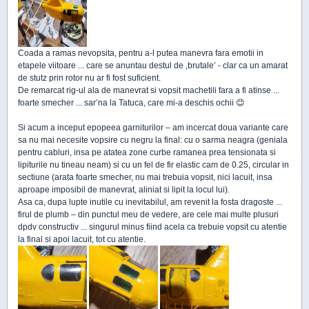
Coada a ramas nevopsita, pentru a-l putea manevra fara emotii in
etapele viitoare ... care se anuntau destul de ‚brutale’ - clar ca un amarat
de stutz prin rotor nu ar fi fost suficient.
De remarcat rig-ul ala de manevrat si vopsit machetili fara a fi atinse ...
foarte smecher ... sar’na la Tatuca, care mi-a deschis ochii 😊
Si acum a inceput epopeea garniturilor – am incercat doua variante care
sa nu mai necesite vopsire cu negru la final: cu o sarma neagra (geniala
pentru cabluri, insa pe atatea zone curbe ramanea prea tensionata si
lipiturile nu tineau neam) si cu un fel de fir elastic cam de 0.25, circular in
sectiune (arata foarte smecher, nu mai trebuia vopsit, nici lacuit, insa
aproape imposibil de manevrat, aliniat si lipit la locul lui).
Asa ca, dupa lupte inutile cu inevitabilul, am revenit la fosta dragoste ...
firul de plumb – din punctul meu de vedere, are cele mai multe plusuri
dpdv constructiv ... singurul minus fiind acela ca trebuie vopsit cu atentie
la final si apoi lacuit, tot cu atentie.