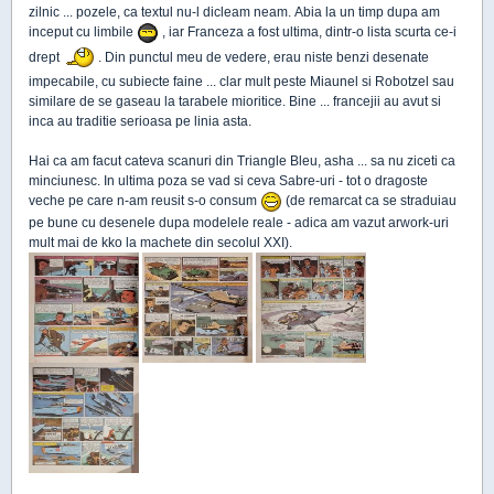
zilnic ... pozele, ca textul nu-l dicleam neam. Abia la un timp dupa am
inceput cu limbile
, iar Franceza a fost ultima, dintr-o lista scurta ce-i
drept
. Din punctul meu de vedere, erau niste benzi desenate
impecabile, cu subiecte faine ... clar mult peste Miaunel si Robotzel sau
similare de se gaseau la tarabele mioritice. Bine ... francejii au avut si
inca au traditie serioasa pe linia asta.
Hai ca am facut cateva scanuri din Triangle Bleu, asha ... sa nu ziceti ca
minciunesc. In ultima poza se vad si ceva Sabre-uri - tot o dragoste
veche pe care n-am reusit s-o consum
(de remarcat ca se straduiau
pe bune cu desenele dupa modelele reale - adica am vazut arwork-uri
mult mai de kko la machete din secolul XXI).