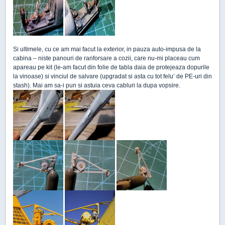
Si ultimele, cu ce am mai facut la exterior, in pauza auto-impusa de la
cabina – niste panouri de ranforsare a cozii, care nu-mi placeau cum
apareau pe kit (le-am facut din folie de tabla daia de protejeaza dopurile
la vinoase) si vinciul de salvare (upgradat si asta cu tot felu’ de PE-uri din
stash). Mai am sa-i pun si astuia ceva cabluri la dupa vopsire.