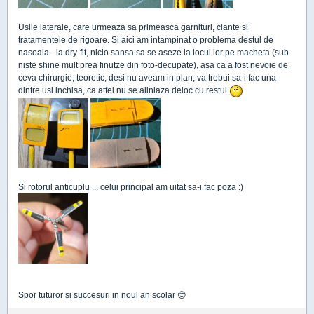
Usile laterale, care urmeaza sa primeasca garnituri, clante si
tratamentele de rigoare. Si aici am intampinat o problema destul de
nasoala - la dry-fit, nicio sansa sa se aseze la locul lor pe macheta (sub
niste shine mult prea finutze din foto-decupate), asa ca a fost nevoie de
ceva chirurgie; teoretic, desi nu aveam in plan, va trebui sa-i fac una
dintre usi inchisa, ca atfel nu se aliniaza deloc cu restul
Si rotorul anticuplu ... celui principal am uitat sa-i fac poza :)
Spor tuturor si succesuri in noul an scolar 😊