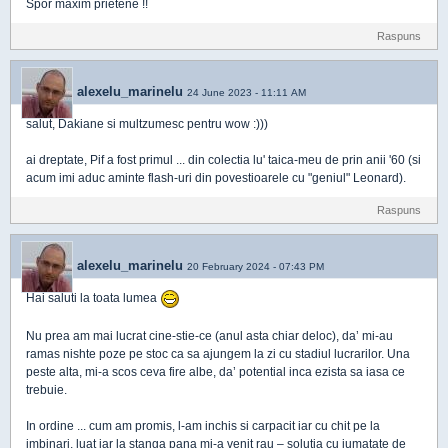
Spor maxim prietene !!
Raspuns
alexelu_marinelu
24 June 2023 - 11:11 AM
salut, Dakiane si multzumesc pentru wow :)))
ai dreptate, Pif a fost primul ... din colectia lu' taica-meu de prin anii '60 (si
acum imi aduc aminte flash-uri din povestioarele cu "geniul" Leonard).
Raspuns
alexelu_marinelu
20 February 2024 - 07:43 PM
Hai saluti la toata lumea
Nu prea am mai lucrat cine-stie-ce (anul asta chiar deloc), da’ mi-au
ramas nishte poze pe stoc ca sa ajungem la zi cu stadiul lucrarilor. Una
peste alta, mi-a scos ceva fire albe, da’ potential inca ezista sa iasa ce
trebuie.
In ordine ... cum am promis, l-am inchis si carpacit iar cu chit pe la
imbinari, luat iar la stanga pana mi-a venit rau – solutia cu jumatate de