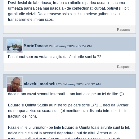
Desi destul de laborioasa, treaba cu niturile e partea usoara ... acuma
urmeaza partea cea mai nasoala - de confectionat, curbat, potrivit si lipit
garniturile vietzii. Daca reusesc asta si nici nu belesc galbenul sau
transparentele, m-am scos,
Raspuns
SorinTanase
24 February 2024 - 09:24 PM
Pai atunci spor.eu vroiam sa știu dacă niturile sunt la 72.
Raspuns
alexelu_marinelu
25 February 2024 - 08:32 AM
daca n-am vazut semnul intrebarii ... am luat-o ca pe un fel de like :)))
Eduard si Quinta Studio au niste foi pe care scrie 1/72 ... deci da. Archer
nu neaparta zice ce scara sunt (ei mentioneaza distanta intre nituri ... in
fractiuni de inch).
Faza e in felul urmator - pe foile Eduard si Quinta toate sirurile sunt la fel,
adica niturile sunt la aceeasi departare unul de altul. Archer au o
varietate mult mai mare (nu prea mai conteaza, ca oricum au inchis