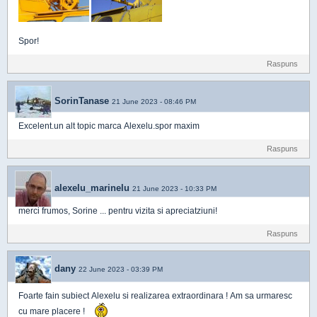
Spor!
Raspuns
SorinTanase
21 June 2023 - 08:46 PM
Excelent.un alt topic marca Alexelu.spor maxim
Raspuns
alexelu_marinelu
21 June 2023 - 10:33 PM
merci frumos, Sorine ... pentru vizita si apreciatziuni!
Raspuns
dany
22 June 2023 - 03:39 PM
Foarte fain subiect Alexelu si realizarea extraordinara ! Am sa urmaresc
cu mare placere !