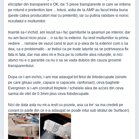
elicopter din transparent e OK, da’ 5 piese transparente si care se imbina
pe rotund e pretentios tare ... totusi, astia de la AMP au facut treba buna
(peste cativa producatori mai cu pretentii), iar cu putina rabdare si noroc
rezultatul e multumitor.
Inainte sa-l inchid, am reusit sa-i fac garniturile la geamuri pe interior, dar
nu am facut nicio poza ... o sa fac la exterior. Au iesit multumitor la prima
vedere ... ramane de vazut cand le pun si p-alea de la exterior cum o sa
dea, ca e problematic - ar trebui ca pe toate laturile sa se potriveasca fix
fata in fata, dar mai ales mi-e frica pe la colturile alea rotunjite; si nici
atunci nu e o garantie ca nu o sa se vada dubios din cauza grosimii
transparentului.
Dupa ce l-am inchis, i-am mai adaugat tot felul de fotodecupate (sinele
pe care glisau usile, capace si capacele, ranforsari), ceva baghete
Evergreen si i-am construit treptele / schelele alea de acces din ceva
sarma de otel de 0.3mm plus ceva fotodecupate.
Nici de data asta nu mi-a iesit cu pozele, asa ca tre’ sa ma credeti pe
cuvant (o parte din ce s-a adaugat se poate intui sub stratul de Surfacer).