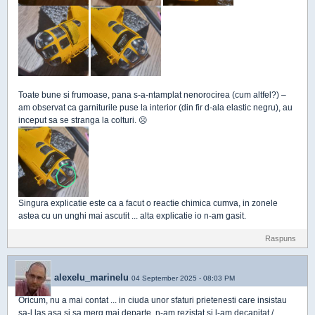
Toate bune si frumoase, pana s-a-ntamplat nenorocirea (cum altfel?) –
am observat ca garniturile puse la interior (din fir d-ala elastic negru), au
inceput sa se stranga la colturi. ☹
Singura explicatie este ca a facut o reactie chimica cumva, in zonele
astea cu un unghi mai ascutit ... alta explicatie io n-am gasit.
Raspuns
alexelu_marinelu
04 September 2025 - 08:03 PM
Oricum, nu a mai contat ... in ciuda unor sfaturi prietenesti care insistau
sa-l las asa si sa merg mai departe, n-am rezistat si l-am decapitat /