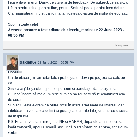
Inca o data, merci, Dany, de vizita si de feedback! De subiect, ce sa zic, o
fi fain pentru mine, pentru tine, pentru Sorin si poate pentru inca doi-trei.
Clar mainstream nu e, da' io mai am cateva d-astea de nisha de epuizat.
Spor in toate cele!
Aceasta postare a fost editata de
alexelu_marinelu
: 22 June 2023 -
08:55 PM
Raspuns
dakian67
23 June 2023 - 09:58 PM
Oaauuuu...
Ca de obicei , mi-am uitat falca prăbușită undeva pe jos, era să calc pe
ea...
Știu că ai j'de șuruburi, piulițe, panouri și panelașe, dar totuși însă
ci...Încă încerc să mă dumiresc cum naiba reușești să le asamblezi așa
de curat !!
Subiectul este extrem de outre, total în afara ariei mele de interes , dar
întotdeauna voi căsca ochii ( și gura !) la lucrările tale, sînt mereu o sursă
de inspirație !
P.S. Eu am avut saci întregi de PIF și RAHAN, după ele am început să
învăț franceză, apoi la școală, etc...Încă o stăpînesc chiar bine, scris-citit-
vorbit.