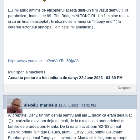
Eu imi aduc aminte de elicopterul acesta dintr-un film vazut demuult , la
parabolica , inainte de 89 . The Bridges At TOKO RI . Un film bine realizat
si cu un final neasteptat , fiindca nu se termina cu " happy end " ( la
cererea actorului principal , din cate imi amintesc ) .
https://www.youtube....h?v=VzYBm59jpA8
Mult spor la machetit !
Aceasta postare a fost editata de
dany
: 22 June 2023 - 03:39 PM
Raspuns
alexelu_marinelu
22 June 2023 - 08:52 PM
Ai dreptate, Dany, un film genial pentru anii aia ... dacat ca eram deja luat
:))) - cartzulia o aveam deja de mult, de la o matusa a unor prieteni de
familie de o ardea prin Franta. De la ea am avut, prin '82-'83 primul
Asterix, primul Tunique Bleues, primul Lucky Luke, primul Lieutnant
Blueberry si primul Tanguy et Laverdure. Mama ce le lingeam aproape