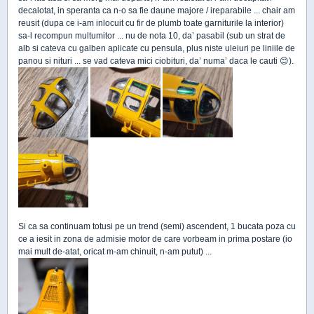
decalotat, in speranta ca n-o sa fie daune majore / ireparabile ... chair am
reusit (dupa ce i-am inlocuit cu fir de plumb toate garniturile la interior)
sa-l recompun multumitor ... nu de nota 10, da’ pasabil (sub un strat de
alb si cateva cu galben aplicate cu pensula, plus niste uleiuri pe liniile de
panou si nituri ... se vad cateva mici ciobituri, da’ numa’ daca le cauti 😊).
Si ca sa continuam totusi pe un trend (semi) ascendent, 1 bucata poza cu
ce a iesit in zona de admisie motor de care vorbeam in prima postare (io
mai mult de-atat, oricat m-am chinuit, n-am putut) ...