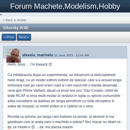
Forum Machete,Modelism,Hobby
»
« Back to Aviatie
Sikorsky H-5D
« Prev
Next »
alexelu_marinelu
21 June 2023 - 12:44 AM
Hello, boys … I’m baaack 😊
Ca intotdeauna dupa un experimental, ne intoarcem la beliciopterele
mele dragi, cu un model extrem extrem de special, care s-a aciuiat langa
inimioara cam pe cand eram copil si l-am vazut intr-o banda desenata …
ceva gen Pierre Vaillant, dacat ca eroul era unu’ Dan Cooper, chilot de
teste RCAF si erou multi-modal al vestului in lupta cu spionii comunishti -
astia canadians se dadeau pe langa aerodrom cu niste elicoptere d-
astea de inceput, cu motor piston si o cabina ca o sera.
Revista cu pricina, pe langa care baleam ca prostu’ la desene si ma
gandeam cum ar arata oare o macheta a astuia? Nici macar nu stiam ce
tip, ce model e 😊 ... da’ imi placea maxim.