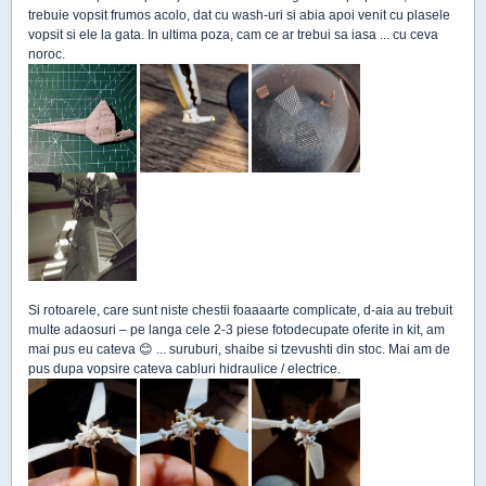
trebuie vopsit frumos acolo, dat cu wash-uri si abia apoi venit cu plasele
vopsit si ele la gata. In ultima poza, cam ce ar trebui sa iasa ... cu ceva
noroc.
Si rotoarele, care sunt niste chestii foaaaarte complicate, d-aia au trebuit
multe adaosuri – pe langa cele 2-3 piese fotodecupate oferite in kit, am
mai pus eu cateva 😊 ... suruburi, shaibe si tzevushti din stoc. Mai am de
pus dupa vopsire cateva cabluri hidraulice / electrice.