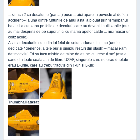
... si inca 2 cu decalurile (partial) puse ... aici apare in poveste al doilea
accident – la una dintre furtunile de anul asta, a plouat prin termopanul
batat si a curs apa pe foile de decaluri, care au devenit inutilizabile (nu s-
au mai desprins de pe suport nici cu mama apelor calde ... nici macar un
coltz acolo).
Asa ca decalurile sunt din tot felul de seturi adunate in timp (unele
dedicate / generice, altele pur si simplu resturi din stash) – macar i-am
dat motiv lu’ Ed sa faca mishto de mine de atunci cu ‚rescuf me’ (asa e
cand din toate coala aia de litere USAF, singurele care nu erau dublate
erau E-urile, care au trebuit facute din F-uri si L-uri).
Thumbnail atasat