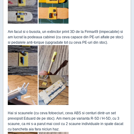
Am facut si o busola, un extinctor print 3D de la Firma49 (impecabile) si
am lucrat la podeaua cabinei (cu ceva capace din PE-uri aflate pe stoc)
si pedalele anti-torque (upgradate tot cu ceva PE-uri din stoc).
Hai si scaunele (cu ceva fotoeciuri, ceva ABS si centuri dintr-un set
prevopsit Eduard de pe stoc). Am mers pe varianta R-5D / H-5D, cu 3
scaune, ca mi s-a parut mai cool cu 2 scaune individuale in spate dacat
cu bancheta aia fara niciun haz.