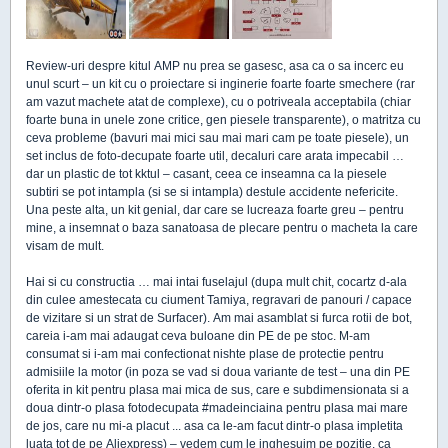
Review-uri despre kitul AMP nu prea se gasesc, asa ca o sa incerc eu
unul scurt – un kit cu o proiectare si inginerie foarte foarte smechere (rar
am vazut machete atat de complexe), cu o potriveala acceptabila (chiar
foarte buna in unele zone critice, gen piesele transparente), o matritza cu
ceva probleme (bavuri mai mici sau mai mari cam pe toate piesele), un
set inclus de foto-decupate foarte util, decaluri care arata impecabil …
dar un plastic de tot kktul – casant, ceea ce inseamna ca la piesele
subtiri se pot intampla (si se si intampla) destule accidente nefericite.
Una peste alta, un kit genial, dar care se lucreaza foarte greu – pentru
mine, a insemnat o baza sanatoasa de plecare pentru o macheta la care
visam de mult.
Hai si cu constructia … mai intai fuselajul (dupa mult chit, cocartz d-ala
din culee amestecata cu ciument Tamiya, regravari de panouri / capace
de vizitare si un strat de Surfacer). Am mai asamblat si furca rotii de bot,
careia i-am mai adaugat ceva buloane din PE de pe stoc. M-am
consumat si i-am mai confectionat nishte plase de protectie pentru
admisiile la motor (in poza se vad si doua variante de test – una din PE
oferita in kit pentru plasa mai mica de sus, care e subdimensionata si a
doua dintr-o plasa fotodecupata #madeinciaina pentru plasa mai mare
de jos, care nu mi-a placut ... asa ca le-am facut dintr-o plasa impletita
luata tot de pe Aliexpress) – vedem cum le inghesuim pe pozitie, ca