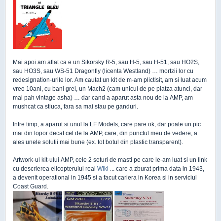
Mai apoi am aflat ca e un Sikorsky R-5, sau H-5, sau H-51, sau HO2S,
sau HO3S, sau WS-51 Dragonfly (licenta Westland) … mortzii lor cu
redesignation-urile lor. Am cautat un kit de m-am plictisit, am si luat acum
vreo 10ani, cu bani grei, un Mach2 (cam unicul de pe piatza atunci, dar
mai pah vintage asha) … dar cand a aparut asta nou de la AMP, am
mushcat ca stiuca, fara sa mai stau pe ganduri.
Intre timp, a aparut si unul la LF Models, care pare ok, dar poate un pic
mai din topor decat cel de la AMP, care, din punctul meu de vedere, a
ales unele solutii mai bune (ex. tot botul din plastic transparent).
Artwork-ul kit-ului AMP, cele 2 seturi de masti pe care le-am luat si un link
cu descrierea elicopterului real
Wiki
... care a zburat prima data in 1943,
a devenit operational in 1945 si a facut cariera in Korea si in serviciul
Coast Guard.