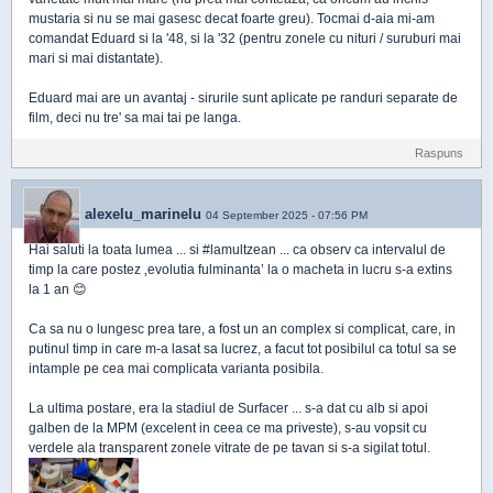
mustaria si nu se mai gasesc decat foarte greu). Tocmai d-aia mi-am
comandat Eduard si la '48, si la '32 (pentru zonele cu nituri / suruburi mai
mari si mai distantate).
Eduard mai are un avantaj - sirurile sunt aplicate pe randuri separate de
film, deci nu tre' sa mai tai pe langa.
Raspuns
alexelu_marinelu
04 September 2025 - 07:56 PM
Hai saluti la toata lumea ... si #lamultzean ... ca observ ca intervalul de
timp la care postez ‚evolutia fulminanta’ la o macheta in lucru s-a extins
la 1 an 😊
Ca sa nu o lungesc prea tare, a fost un an complex si complicat, care, in
putinul timp in care m-a lasat sa lucrez, a facut tot posibilul ca totul sa se
intample pe cea mai complicata varianta posibila.
La ultima postare, era la stadiul de Surfacer ... s-a dat cu alb si apoi
galben de la MPM (excelent in ceea ce ma priveste), s-au vopsit cu
verdele ala transparent zonele vitrate de pe tavan si s-a sigilat totul.