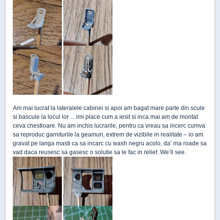
Am mai lucrat la lateralele cabinei si apoi am bagat mare parte din scule
si bascule la locul lor ... imi place cum a iesit si inca mai am de montat
ceva chestioare. Nu am inchis lucrarile, pentru ca vreau sa incerc cumva
sa reproduc garniturile la geamuri, extrem de vizibile in realitate – io am
gravat pe langa masti ca sa incarc cu wash negru acolo, da’ ma roade sa
vad daca reusesc sa gasesc o solutie sa le fac in relief. We’ll see.