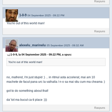
Raspuns
1-0-9
04 September 2025 - 09:22 PM
You're out of this world man!
Raspuns
alexelu_marinelu
05 September 2025 - 09:32 AM
1-0-9, la 04 September 2025 - 09:22 PM, a spus:
You're out of this world man!
no, mafrend, i'm just stupid :) ... in ritmul asta accelerat, mai am 10
machete de facut pana urc la valhalla / n-o sa mai stiu cum ma cheama :)
got to do something about that!
da' tot ma bucut ca-ti place :)))
Raspuns