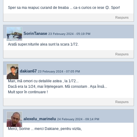
Sper sa ma reapuc curand de treaba ... ca-s curios ce iese 😊. Spor!
Raspuns
SorinTanase
23 February 2024 - 05:19 PM
Arată super.niturile alea sunt la scara 1/72.
Raspuns
dakian67
23 February 2024 - 07:05 PM
Man, mă omori cu detaliile astea , la 1/72...
Dacă era la 1/24, mai înțelegeam. Mă consolam . Așa însă...
Mult spor în continuare !
Raspuns
alexelu_marinelu
24 February 2024 - 09:14 PM
Merci, Sorine ... merci Dakiane, pentru vizita,