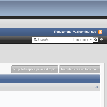
Regulament
Vezi continut nou
This topic
Nu puteti replica pe acest topic
Nu puteti crea un topic nou
#1