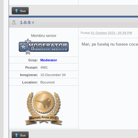
Sus
1-0-9
Postat
01 October 2023 - 05:39 PM
Membru senior
Man, pe fuselaj nu fusese cocar
Grup:
Moderator
Postari:
4981
Inregistrat:
10-December 04
Location:
Bucuresti
Sus