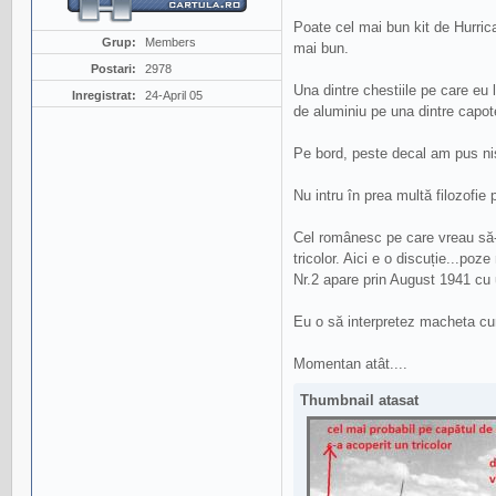
Poate cel mai bun kit de Hurrica
Grup:
Members
mai bun.
Postari:
2978
Una dintre chestiile pe care eu 
Inregistrat:
24-April 05
de aluminiu pe una dintre capot
Pe bord, peste decal am pus niș
Nu intru în prea multă filozofie
Cel românesc pe care vreau să-l
tricolor. Aici e o discuție...po
Nr.2 apare prin August 1941 cu 
Eu o să interpretez macheta cum
Momentan atât....
Thumbnail atasat