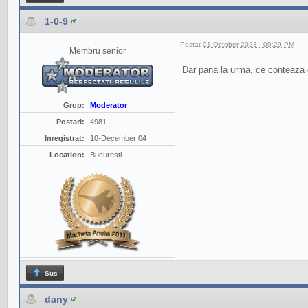
1-0-9
Postat
01 October 2023 - 09:29 PM
Membru senior
Dar pana la urma, ce conteaza c
Grup:
Moderator
Postari:
4981
Inregistrat:
10-December 04
Location:
Bucuresti
Sus
dany