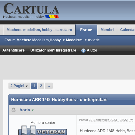
Machete, modelism, hobby - cartula.ro
Forum
Membri
Calenda
Forum Machete,Modelism,Hobby
>
Modelism
>
Aviatie
Autentificare
Utilizator nou? Inregistrare
Ajutor
2 Pagini
1
2
→
Hurricane ARR 1/48 HobbyBoss - o interpretare
horia
Postat
30 September 2023 - 08:22 PM
Membru senior
Hurricane ARR 1/48 HobbyBoss -