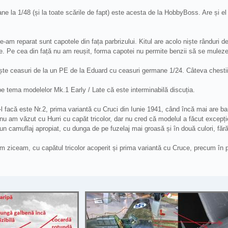
ne la 1/48 (și la toate scările de fapt) este acesta de la HobbyBoss. Are și el
le-am reparat sunt capotele din fața parbrizului. Kitul are acolo niște rânduri 
e. Pe cea din față nu am reușit, forma capotei nu permite benzii să se muleze
te ceasuri de la un PE de la Eduard cu ceasuri germane 1/24. Câteva chestii 
 pe tema modelelor Mk.1 Early / Late că este interminabilă discuția.
 facă este Nr.2, prima variantă cu Cruci din Iunie 1941, când încă mai are band
ze nu am văzut cu Hurri cu capăt tricolor, dar nu cred că modelul a făcut excepț
un camuflaj apropiat, cu dunga de pe fuzelaj mai groasă și în două culori, făr
 ziceam, cu capătul tricolor acoperit și prima variantă cu Cruce, precum în 