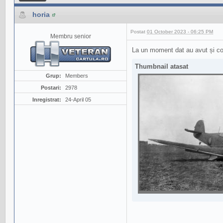
horia
Postat
01 October 2023 - 06:25 PM
Membru senior
La un moment dat au avut și coc
Thumbnail atasat
Grup:
Members
Postari:
2978
Inregistrat:
24-April 05