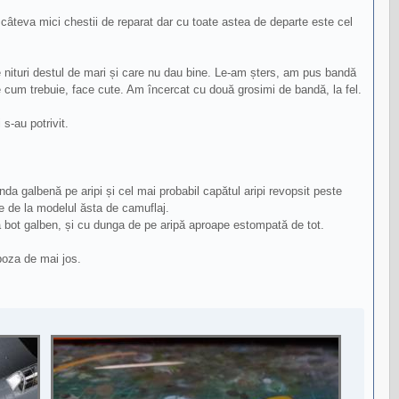
 câteva mici chestii de reparat dar cu toate astea de departe este cel
de nituri destul de mari și care nu dau bine. Le-am șters, am pus bandă
 cum trebuie, face cute. Am încercat cu două grosimi de bandă, la fel.
s-au potrivit.
a galbenă pe aripi și cel mai probabil capătul aripi revopsit peste
ie de la modelul ăsta de camuflaj.
ă bot galben, și cu dunga de pe aripă aproape estompată de tot.
poza de mai jos.