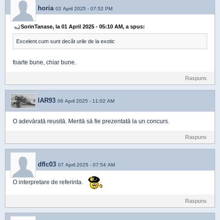
horia
02 April 2025 - 07:52 PM
SorinTanase, la 01 April 2025 - 05:10 AM, a spus:
Excelent.cum sunt decât urile de la exotic
foarte bune, chiar bune.
Raspuns
IAR93
06 April 2025 - 11:02 AM
O adevāratā reusitā. Meritā sā fie prezentatā la un concurs.
Raspuns
dflc03
07 April 2025 - 07:54 AM
O interpretare de referinta.
Raspuns