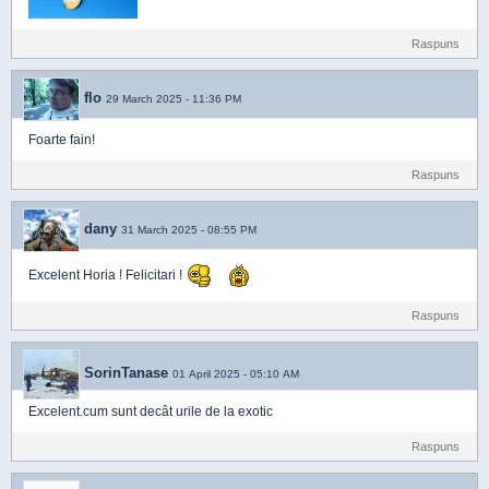
Raspuns
flo
29 March 2025 - 11:36 PM
Foarte fain!
Raspuns
dany
31 March 2025 - 08:55 PM
Excelent Horia ! Felicitari !
Raspuns
SorinTanase
01 April 2025 - 05:10 AM
Excelent.cum sunt decât urile de la exotic
Raspuns