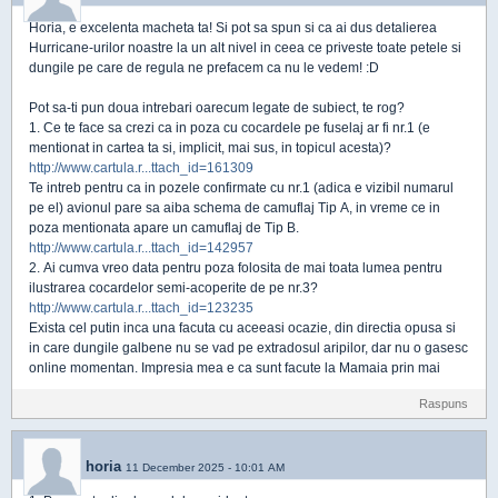
Horia, e excelenta macheta ta! Si pot sa spun si ca ai dus detalierea
Hurricane-urilor noastre la un alt nivel in ceea ce priveste toate petele si
dungile pe care de regula ne prefacem ca nu le vedem! :D
Pot sa-ti pun doua intrebari oarecum legate de subiect, te rog?
1. Ce te face sa crezi ca in poza cu cocardele pe fuselaj ar fi nr.1 (e
mentionat in cartea ta si, implicit, mai sus, in topicul acesta)?
http://www.cartula.r...ttach_id=161309
Te intreb pentru ca in pozele confirmate cu nr.1 (adica e vizibil numarul
pe el) avionul pare sa aiba schema de camuflaj Tip A, in vreme ce in
poza mentionata apare un camuflaj de Tip B.
http://www.cartula.r...ttach_id=142957
2. Ai cumva vreo data pentru poza folosita de mai toata lumea pentru
ilustrarea cocardelor semi-acoperite de pe nr.3?
http://www.cartula.r...ttach_id=123235
Exista cel putin inca una facuta cu aceeasi ocazie, din directia opusa si
in care dungile galbene nu se vad pe extradosul aripilor, dar nu o gasesc
online momentan. Impresia mea e ca sunt facute la Mamaia prin mai
Raspuns
horia
11 December 2025 - 10:01 AM