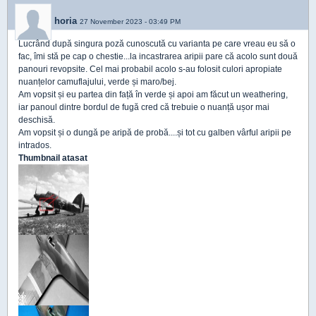
horia
27 November 2023 - 03:49 PM
Lucrând după singura poză cunoscută cu varianta pe care vreau eu să o
fac, îmi stă pe cap o chestie...la incastrarea aripii pare că acolo sunt două
panouri revopsite. Cel mai probabil acolo s-au folosit culori apropiate
nuanțelor camuflajului, verde și maro/bej.
Am vopsit și eu partea din față în verde și apoi am făcut un weathering,
iar panoul dintre bordul de fugă cred că trebuie o nuanță ușor mai
deschisă.
Am vopsit și o dungă pe aripă de probă....și tot cu galben vârful aripii pe
intrados.
Thumbnail atasat