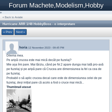
Forum Machete,Modelism,Hobby
»
« Back to Aviatie
Hurricane ARR 1/48 HobbyBoss - o interpretare
« Prev
Next »
horia
12 November 2023 - 09:45 PM
Dilema mea.
Pe aripă crucea este mai mică decât pe fuzelaj?
Mie așa îmi pare. Mai târziu, când pe Nr.2 apare dunga mai lată pro-axă
pe fuzelaj și pe aripă pare că Crucea are dimensiunea la fel ca cea de
pe fuzelaj.
Probabil o să aplic crucea decal care este de dimensiunea celei de pe
fuzelaj, deși inițial pare că acolo a fost o cruce mai mică...
Thumbnail atasat