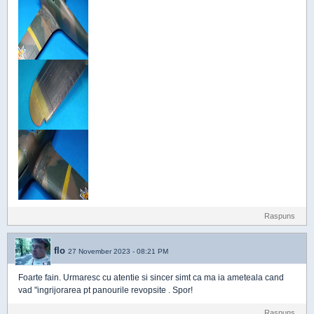
Raspuns
flo
27 November 2023 - 08:21 PM
Foarte fain. Urmaresc cu atentie si sincer simt ca ma ia ameteala cand
vad "ingrijorarea pt panourile revopsite . Spor!
Raspuns