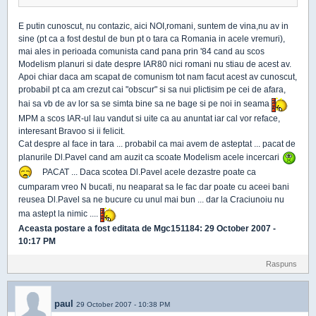
E putin cunoscut, nu contazic, aici NOI,romani, suntem de vina,nu av in
sine (pt ca a fost destul de bun pt o tara ca Romania in acele vremuri),
mai ales in perioada comunista cand pana prin '84 cand au scos
Modelism planuri si date despre IAR80 nici romani nu stiau de acest av.
Apoi chiar daca am scapat de comunism tot nam facut acest av cunoscut,
probabil pt ca am crezut cai "obscur" si sa nui plictisim pe cei de afara,
hai sa vb de av lor sa se simta bine sa ne bage si pe noi in seama
MPM a scos IAR-ul lau vandut si uite ca au anuntat iar cal vor reface,
interesant Bravoo si ii felicit.
Cat despre al face in tara ... probabil ca mai avem de asteptat ... pacat de
planurile Dl.Pavel cand am auzit ca scoate Modelism acele incercari
PACAT ... Daca scotea Dl.Pavel acele dezastre poate ca
cumparam vreo N bucati, nu neaparat sa le fac dar poate cu aceei bani
reusea Dl.Pavel sa ne bucure cu unul mai bun ... dar la Craciunoiu nu
ma astept la nimic ....
Aceasta postare a fost editata de
Mgc151184
: 29 October 2007 -
10:17 PM
Raspuns
paul
29 October 2007 - 10:38 PM