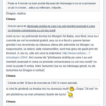
Poate ar fi nevoie sa luam pozitia flacaului din Hamangia si sa ne scarmanam
un pic in crestet... adica sa reflectam, chipurile...
Dragos, replica
Citeaza
Oricum aerul de
plictiseala sictirita pe care-l au unii membrii avansati in ceea
ce priveste comunicarea cu cei nou sositi
cred ca nu i se potriveste tocmai lui Wurger! Ali Baba, nou fiind, inca nu-l
cunoste pe cel incondeiat gratuit, asa ca si-a facut o parere taman
gresita! I-as recomnda sa citeasca citeva din articolele lui Wurger, ca
raspunsurile, la obiect, date nelamuritilor, sunt mai greu de gasit prin tot
forumul. A, ba nu, uite am unul la indemina:
http://www.cartula.r...?
showtopic=2944
.Aici numai de "plictiseala sictirita pe care-l au unii
membrii avansati in ceea ce priveste comunicarea cu cei nou sositi" nu
cred ca poate fi vorba. Intru' lamurire! (sa nu se inteleaga gresit, nu de
lamurirea lui Dragos e vorba!)
Citeaza
Cartula scribit: Si faza de executie pe CNC in ceara speciala
si cind te gindesti ca treaba nici nu dureaza mult!
Dupa "18 ore" m-
am plictisit eu sa mai urmaresc fazele de lucru!
Citeaza