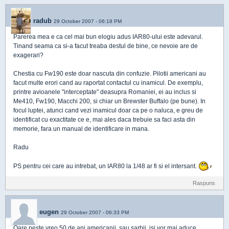
radub
29 October 2007 - 06:18 PM
Parerea mea e ca cel mai bun elogiu adus IAR80-ului este adevarul.
Tinand seama ca si-a facut treaba destul de bine, ce nevoie are de
exagerari?
Chestia cu Fw190 este doar nascuta din confuzie. Pilotii americani au
facut multe erori cand au raportat contactul cu inamicul. De exemplu,
printre avioanele "interceptate" deasupra Romaniei, ei au inclus si
Me410, Fw190, Macchi 200, si chiar un Brewster Buffalo (pe bune). In
focul luptei, atunci cand vezi inamicul doar ca pe o naluca, e greu de
identificat cu exactitate ce e, mai ales daca trebuie sa faci asta din
memorie, fara un manual de identificare in mana.
Radu
PS pentru cei care au intrebat, un IAR80 la 1/48 ar fi si el intersant.
Raspuns
eugen
29 October 2007 - 06:33 PM
Oare peste vreo 50 de ani americanii, sau sarbii, isi vor mai aduce