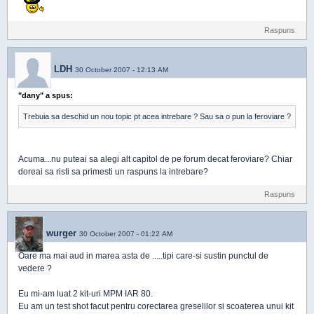
Raspuns
LDH
30 October 2007 - 12:13 AM
"dany" a spus:
Trebuia sa deschid un nou topic pt acea intrebare ? Sau sa o pun la feroviare ?
Acuma...nu puteai sa alegi alt capitol de pe forum decat feroviare? Chiar
doreai sa risti sa primesti un raspuns la intrebare?
Raspuns
wurger
30 October 2007 - 01:22 AM
Oare ma mai aud in marea asta de .....tipi care-si sustin punctul de
vedere ?
Eu mi-am luat 2 kit-uri MPM IAR 80.
Eu am un test shot facut pentru corectarea greselilor si scoaterea unui kit