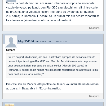
Scuze ca perturb discutia, am si eu o intrebare apropos de avioanele
vazute de vestici pe la noi, gen Fiat G50 sau Macchi. Am citit intr-o carte
de prezenta unor voluntari italieni impreuna cu avioanele lor (Macchi
200 parca) in Romania. E posibil ca un numar mic din aceste raportari sa
fie adevarate (si nu doar confuzia cu Iar ul nostru)?
Raspuns
Mgc151184
29 October 2007 - 10:46 PM
Citeaza
Scuze ca perturb discutia, am si eu o intrebare apropos de avioanele vazute
de vestici pe la noi, gen Fiat G50 sau Macchi. Am citit intr-o carte de prezenta
unor voluntari italieni impreuna cu avioanele lor (Macchi 200 parca) in
Romania. E posibil ca un numar mic din aceste raportari sa fie adevarate (si nu
doar confuzia cu Iar ul nostru)?
Din cate stiu eu Macchi 200 pilotate de Italieni voluntari alaturi de romani
au zburat in Basarabia in '41 contra rusilor.
Raspuns