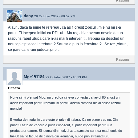
Raspuns
dany
29 October 2007 - 09:57 PM
Alaur , daca la mine te refereai , ca as fi gresit topicul , mie nu mi s-a
parut .El incepea initial cu PZL-ul ...Ma rog chiar aveam nevoie de un
raspuns rapid ,dupa care n-as mai fi intervenit...Trebuia sa deschid un
nou topic pt acea intrebare ? Sau sa o pun la feroviare ?...Scuze ,Alaur ,
se pare ca te-am judecat pripit.
Raspuns
Mgc151184
29 October 2007 - 10:13 PM
Citeaza
Nu te simti ofensat Mgc, nu cred ca cineva contesta ca Iar-ul 80 a fost un
avion important pentru romani, si pentru aviatia romana din al doilea razboi
mondial.
E vorba de modul in care este el privit din afara. Ca ne place sau nu. Din
punctul asta de vedere e putin cunoscut, si putin important pentru un
producator extern. Si tocmai din motivul asta sansele sunt ca machetele de
Iar-80 sa fie facute de cineva din Romania, nu de prin strainataturi.