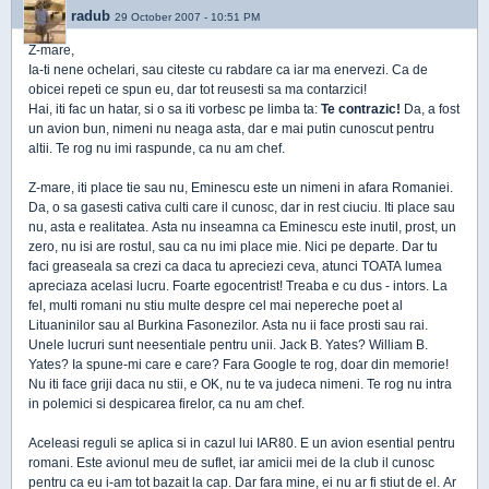
radub
29 October 2007 - 10:51 PM
Z-mare,
Ia-ti nene ochelari, sau citeste cu rabdare ca iar ma enervezi. Ca de
obicei repeti ce spun eu, dar tot reusesti sa ma contarzici!
Hai, iti fac un hatar, si o sa iti vorbesc pe limba ta:
Te contrazic!
Da, a fost
un avion bun, nimeni nu neaga asta, dar e mai putin cunoscut pentru
altii. Te rog nu imi raspunde, ca nu am chef.
Z-mare, iti place tie sau nu, Eminescu este un nimeni in afara Romaniei.
Da, o sa gasesti cativa culti care il cunosc, dar in rest ciuciu. Iti place sau
nu, asta e realitatea. Asta nu inseamna ca Eminescu este inutil, prost, un
zero, nu isi are rostul, sau ca nu imi place mie. Nici pe departe. Dar tu
faci greaseala sa crezi ca daca tu apreciezi ceva, atunci TOATA lumea
apreciaza acelasi lucru. Foarte egocentrist! Treaba e cu dus - intors. La
fel, multi romani nu stiu multe despre cel mai nepereche poet al
Lituaninilor sau al Burkina Fasonezilor. Asta nu ii face prosti sau rai.
Unele lucruri sunt neesentiale pentru unii. Jack B. Yates? William B.
Yates? Ia spune-mi care e care? Fara Google te rog, doar din memorie!
Nu iti face griji daca nu stii, e OK, nu te va judeca nimeni. Te rog nu intra
in polemici si despicarea firelor, ca nu am chef.
Aceleasi reguli se aplica si in cazul lui IAR80. E un avion esential pentru
romani. Este avionul meu de suflet, iar amicii mei de la club il cunosc
pentru ca eu i-am tot bazait la cap. Dar fara mine, ei nu ar fi stiut de el. Ar