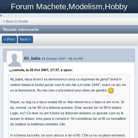
Forum Machete,Modelism,Hobby
»
« Back to Aviatie
Noutati interesante
« Prev
Next »
Ali_baba
29 October 2007 - 06:14 PM
cartula, la 29 Oct 2007, 17:37, a spus:
Ali_baba, daca incerci sa demonstrezi ceva cu exprimari de genul "avind in
vedere bataia la fundul gol pe care le-am dat-o,in Iunie 1944", exact ce-am zis
eu ai demonstrat. Nu stiu cine e prizonierul unui cliseu de gandire
Repet, nu neg ca a facut treaba 80-ul. Mai citeste inca o data ce am scris. Si
da, normal, ca Iar-80-ul a doborat avioane. Doar aveam Iar-uri 80 in dotare.
Logic, nu? Ca doar nu am fi putut sa doboram avioane cu aparate care nu le
aveam in dotare. Insa pana si romanii in '44 considerau Iar-ul 80 ca nemaifiind
de multisor la inaltimea cerintelor zilei.
In schema lucrurilor, tot usor obscur e Iar-ul 80. Chit ca nu va place termenul.