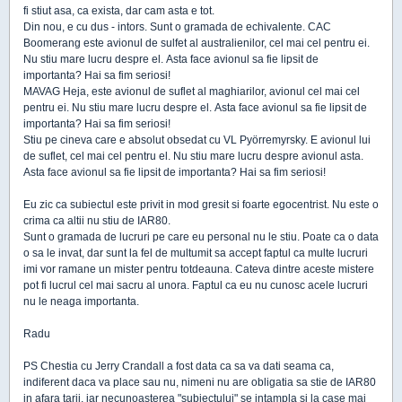
fi stiut asa, ca exista, dar cam asta e tot.
Din nou, e cu dus - intors. Sunt o gramada de echivalente. CAC
Boomerang este avionul de sulfet al australienilor, cel mai cel pentru ei.
Nu stiu mare lucru despre el. Asta face avionul sa fie lipsit de
importanta? Hai sa fim seriosi!
MAVAG Heja, este avionul de suflet al maghiarilor, avionul cel mai cel
pentru ei. Nu stiu mare lucru despre el. Asta face avionul sa fie lipsit de
importanta? Hai sa fim seriosi!
Stiu pe cineva care e absolut obsedat cu VL Pyörremyrsky. E avionul lui
de suflet, cel mai cel pentru el. Nu stiu mare lucru despre avionul asta.
Asta face avionul sa fie lipsit de importanta? Hai sa fim seriosi!
Eu zic ca subiectul este privit in mod gresit si foarte egocentrist. Nu este o
crima ca altii nu stiu de IAR80.
Sunt o gramada de lucruri pe care eu personal nu le stiu. Poate ca o data
o sa le invat, dar sunt la fel de multumit sa accept faptul ca multe lucruri
imi vor ramane un mister pentru totdeauna. Cateva dintre aceste mistere
pot fi lucrul cel mai sacru al unora. Faptul ca eu nu cunosc acele lucruri
nu le neaga importanta.
Radu
PS Chestia cu Jerry Crandall a fost data ca sa va dati seama ca,
indiferent daca va place sau nu, nimeni nu are obligatia sa stie de IAR80
in afara tarii, iar necunoasterea "subiectului" se intampla si la case mai