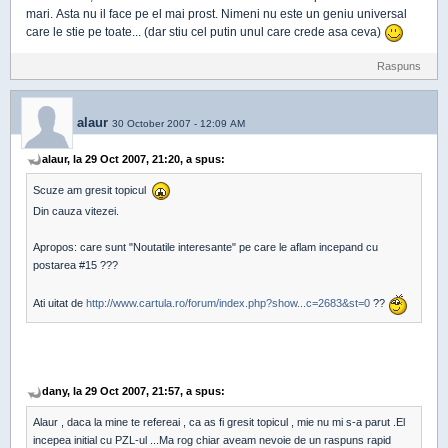
mari. Asta nu il face pe el mai prost. Nimeni nu este un geniu universal
care le stie pe toate... (dar stiu cel putin unul care crede asa ceva)
Raspuns
alaur
30 October 2007 - 12:09 AM
alaur, la 29 Oct 2007, 21:20, a spus:
Scuze am gresit topicul
Din cauza vitezei.
Apropos: care sunt "Noutatile interesante" pe care le aflam incepand cu
postarea #15 ???
Ati uitat de
http://www.cartula.ro/forum/index.php?show...c=2683&st=0
??
dany, la 29 Oct 2007, 21:57, a spus:
Alaur , daca la mine te refereai , ca as fi gresit topicul , mie nu mi s-a parut .El
incepea initial cu PZL-ul ...Ma rog chiar aveam nevoie de un raspuns rapid