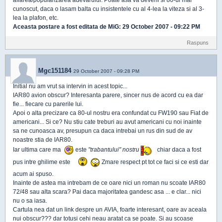
aflarea/popularizarea adevarului. Poate asa va deveni si 80-ul mai
cunoscut, daca o lasam balta cu insistentele cu al 4-lea la viteza si al 3-
lea la plafon, etc.
Aceasta postare a fost editata de
MiG
: 29 October 2007 - 09:22 PM
Raspuns
Mgc151184
29 October 2007 - 09:28 PM
Initial nu am vrut sa intervin in acest topic...
IAR80 avion obscur? Interesanta parere, sincer nus de acord cu ea dar
fie... fiecare cu parerile lui.
Apoi o alta precizare ca 80-ul nostru era confundat cu FW190 sau Fiat de
americani... Si ce? Nu stiu cate treburi au avut americani cu noi inainte
sa ne cunoasca av, presupun ca daca intrebai un rus din sud de av
noastre stia de IAR80.
Iar ultima care ma
este
"trabantului" nostru
chiar daca a fost
pus intre ghilime este
Zmare respect pt tot ce faci si ce esti dar
acum ai spuso.
Inainte de astea ma intrebam de ce oare nici un roman nu scoate IAR80
72/48 sau alta scara? Pai daca majoritatea gandesc asa ... e clar... nici
nu o sa iasa.
Cartula nea dat un link despre un AVIA, foarte interesant, oare av aceala
nui obscur??? dar totusi cehi neau aratat ca se poate. Si au scoase