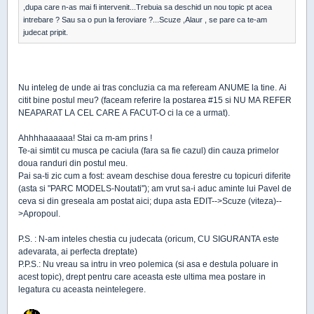
,dupa care n-as mai fi intervenit...Trebuia sa deschid un nou topic pt acea
intrebare ? Sau sa o pun la feroviare ?...Scuze ,Alaur , se pare ca te-am
judecat pripit.
Nu inteleg de unde ai tras concluzia ca ma refeream ANUME la tine. Ai
citit bine postul meu? (faceam referire la postarea #15 si NU MA REFER
NEAPARAT LA CEL CARE A FACUT-O ci la ce a urmat).
Ahhhhaaaaaa! Stai ca m-am prins !
Te-ai simtit cu musca pe caciula (fara sa fie cazul) din cauza primelor
doua randuri din postul meu.
Pai sa-ti zic cum a fost: aveam deschise doua ferestre cu topicuri diferite
(asta si "PARC MODELS-Noutati"); am vrut sa-i aduc aminte lui Pavel de
ceva si din greseala am postat aici; dupa asta EDIT-->Scuze (viteza)--
>Apropoul.
P.S. : N-am inteles chestia cu judecata (oricum, CU SIGURANTA este
adevarata, ai perfecta dreptate)
P.P.S.: Nu vreau sa intru in vreo polemica (si asa e destula poluare in
acest topic), drept pentru care aceasta este ultima mea postare in
legatura cu aceasta neintelegere.