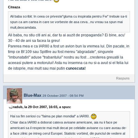
Citeaza
Ali baba scribit: In ceea ce priveste"gluma cu inspiratia pentru Fw" trebuie sa-ti
spun ca am cartea in care se vorbeste de asa ceva...nu vreau sa spun mai
mult,deocamdata.
Ali baba, nu stiu citi ani ai, dar tu ai auzit de propaganda? Ei bine, acu'
30 - 40 de ani sa facea la greu!
Parerea mea e ca IAR80 a fost un avion bun la vremea lui. Din pacate, in
timp ce Bf 109 sau Spitfire au fost mereu "abgradate", singurele
"imbunatatiri" aduse "trabantului" nostru au fost ...cresterea greuatii la
aceeasi putere a motorului! Asta nu insemna ca nu si-a avut si el felia lui
de istoprie, mai mult sau mai putin
cunoscuta!
Raspuns
Blue-Max
29 October 2007 - 08:54 PM
radub, la 29 Oct 2007, 16:03, a spus:
Hai sa fim seriosi cu "faima pe plan mondial" a IAR80.
Chiar daca IAR80 a doborat cateva avioane americane, aia nu ii face pe
americani sa il respecte mai mult decat pe celelalte avioane cu care aveau de-
a face zilnic pe intreg cerul Europei. Statistic vorbind, din punctul de vedere al