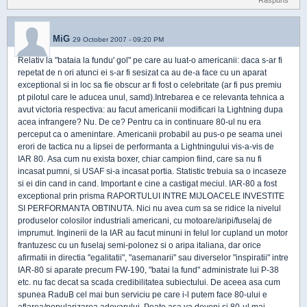
Raspuns
MiG
29 October 2007 - 09:20 PM
Relativ la "bataia la fundu' gol" pe care au luat-o americanii: daca s-ar fi
repetat de n ori atunci ei s-ar fi sesizat ca au de-a face cu un aparat
exceptional si in loc sa fie obscur ar fi fost o celebritate (ar fi pus premiu
pt pilotul care le aducea unul, samd).Intrebarea e ce relevanta tehnica a
avut victoria respectiva: au facut americanii modificari la Lightning dupa
acea infrangere? Nu. De ce? Pentru ca in continuare 80-ul nu era
perceput ca o amenintare. Americanii probabil au pus-o pe seama unei
erori de tactica nu a lipsei de performanta a Lightningului vis-a-vis de
IAR 80. Asa cum nu exista boxer, chiar campion fiind, care sa nu fi
incasat pumni, si USAF si-a incasat portia. Statistic trebuia sa o incaseze
si ei din cand in cand. Important e cine a castigat meciul. IAR-80 a fost
exceptional prin prisma RAPORTULUI INTRE MIJLOACELE INVESTITE
SI PERFORMANTA OBTINUTA. Nici nu avea cum sa se ridice la nivelul
produselor colosilor industriali americani, cu motoare/aripi/fuselaj de
imprumut. Inginerii de la IAR au facut minuni in felul lor cupland un motor
frantuzesc cu un fuselaj semi-polonez si o aripa italiana, dar orice
afirmatii in directia "egalitatii", "asemanarii" sau diverselor "inspiratii" intre
IAR-80 si aparate precum FW-190, "batai la fund" administrate lui P-38
etc. nu fac decat sa scada credibilitatea subiectului. De aceea asa cum
spunea RaduB cel mai bun serviciu pe care i-l putem face 80-ului e