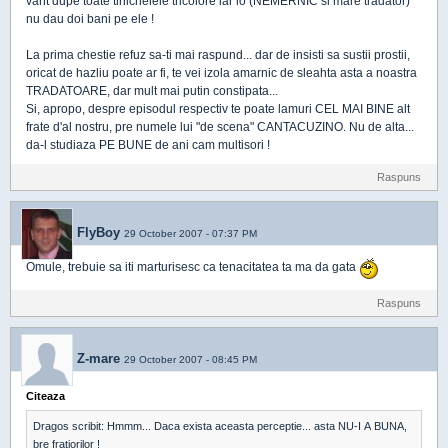
vant dupe toate tinichelele tricolore iar io (NEMERNIC si mare tradator)
nu dau doi bani pe ele !
La prima chestie refuz sa-ti mai raspund... dar de insisti sa sustii prostii,
oricat de hazliu poate ar fi, te vei izola amarnic de sleahta asta a noastra
TRADATOARE, dar mult mai putin constipata...
Si, apropo, despre episodul respectiv te poate lamuri CEL MAI BINE alt
frate d'al nostru, pre numele lui "de scena" CANTACUZINO. Nu de alta...
da-l studiaza PE BUNE de ani cam multisori !
Raspuns
FlyBoy
29 October 2007 - 07:37 PM
Omule, trebuie sa iti marturisesc ca tenacitatea ta ma da gata
Raspuns
Z-mare
29 October 2007 - 08:45 PM
Citeaza
Dragos scribit: Hmmm... Daca exista aceasta perceptie... asta NU-I A BUNA,
bre fratiorilor !