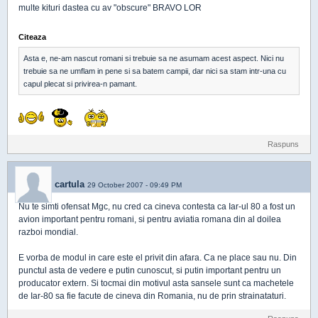
multe kituri dastea cu av "obscure" BRAVO LOR
Citeaza
Asta e, ne-am nascut romani si trebuie sa ne asumam acest aspect. Nici nu
trebuie sa ne umflam in pene si sa batem campii, dar nici sa stam intr-una cu
capul plecat si privirea-n pamant.
Raspuns
cartula
29 October 2007 - 09:49 PM
Nu te simti ofensat Mgc, nu cred ca cineva contesta ca Iar-ul 80 a fost un
avion important pentru romani, si pentru aviatia romana din al doilea
razboi mondial.
E vorba de modul in care este el privit din afara. Ca ne place sau nu. Din
punctul asta de vedere e putin cunoscut, si putin important pentru un
producator extern. Si tocmai din motivul asta sansele sunt ca machetele
de Iar-80 sa fie facute de cineva din Romania, nu de prin strainataturi.