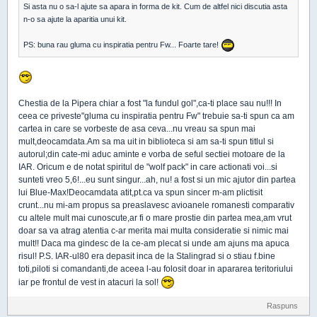
Si asta nu o sa-l ajute sa apara in forma de kit. Cum de altfel nici discutia asta
n-o sa ajute la aparitia unui kit.
PS: buna rau gluma cu inspiratia pentru Fw... Foarte tare!
Chestia de la Pipera chiar a fost "la fundul gol",ca-ti place sau nu!!! In
ceea ce priveste"gluma cu inspiratia pentru Fw" trebuie sa-ti spun ca am
cartea in care se vorbeste de asa ceva...nu vreau sa spun mai
mult,deocamdata.Am sa ma uit in biblioteca si am sa-ti spun titlul si
autorul;din cate-mi aduc aminte e vorba de seful sectiei motoare de la
IAR. Oricum e de notat spiritul de "wolf pack" in care actionati voi...si
sunteti vreo 5,6!...eu sunt singur...ah, nu! a fost si un mic ajutor din partea
lui Blue-Max!Deocamdata atit,pt.ca va spun sincer m-am plictisit
crunt...nu mi-am propus sa preaslavesc avioanele romanesti comparativ
cu altele mult mai cunoscute,ar fi o mare prostie din partea mea,am vrut
doar sa va atrag atentia c-ar merita mai multa consideratie si nimic mai
mult!! Daca ma gindesc de la ce-am plecat si unde am ajuns ma apuca
risul! P.S. IAR-ul80 era depasit inca de la Stalingrad si o stiau f.bine
toti,piloti si comandanti,de aceea l-au folosit doar in apararea teritoriului
iar pe frontul de vest in atacuri la sol!
Raspuns