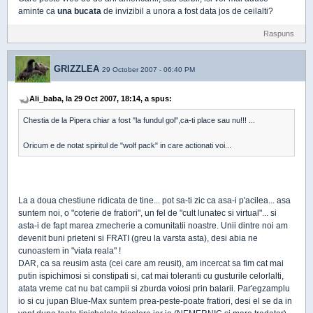
aminte ca
una
bucata
de invizibil a unora a fost data jos de ceilalti?
Raspuns
GRIZZLEA
29 October 2007 - 06:40 PM
Ali_baba, la 29 Oct 2007, 18:14, a spus:
Chestia de la Pipera chiar a fost "la fundul gol",ca-ti place sau nu!!! ...
Oricum e de notat spiritul de "wolf pack" in care actionati voi...
La a doua chestiune ridicata de tine... pot sa-ti zic ca asa-i p'acilea... asa
suntem noi, o "coterie de fratiori", un fel de "cult lunatec si virtual"... si
asta-i de fapt marea zmecherie a comunitatii noastre. Unii dintre noi am
devenit buni prieteni si FRATI (greu la varsta asta), desi abia ne
cunoastem in "viata reala" !
DAR, ca sa reusim asta (cei care am reusit), am incercat sa fim cat mai
putin ispichimosi si constipati si, cat mai toleranti cu gusturile celorlalti,
atata vreme cat nu bat campii si zburda voiosi prin balarii. Par'egzamplu
io si cu jupan Blue-Max suntem prea-peste-poate fratiori, desi el se da in