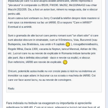
impactului pe care l-a avut asupra aviatiei americane, IAR80 reprezinta o
"piscatura" in comparatie cu Bf109, FW190. Me262, Me110/Me410 sau chiar
Macchi 202/205. Da, a fost un avion bun, nimeni nu neaga asta, dar e obscur
pentru altii.
Acum cateva luni vorbeam cu Jerry Crandall la telefon despre niste mastere si
i-am spus ca intentionez sa fac un IAR80. El a raspuns "Care e IAR80?"
Eventual si-a amintit.
Sunt o gramada de alte lucruri care pentru romani sunt "un sfant odor" si care
sunt absolut obscure in strainatate, cum ar fi Eminescu, Vuia, Bucuresti (sau
Budapesta, sau Bratislava, sau unde o fi capitala
), rosugalbensialbastru,
Regele Mihai, Dacia 1300, vacanta la Neptun, tancul Maresal, Adrian de Vito,
etc. Lucruri care nu au nevoie de explicatie in Romania trebuie lamurite prin
alte parti. Aia e definitia obscuritatii - dace e nevoie sa explici, e obscur.
Dun nefericire, IAR80 are nevoie de explicatie.
Oricum, polemicile astea inutile nu vor creste piata si nicii nu va indemna un
investitor sa sape adanc in buzunar ca sa scoata o macheta de IAR80. Cei
care vor face acest lucru, nu au nevoie de convingere.
Radu
Fara indoiala nu trebuie sa exageram cu importanta si aprecierile
referitoare la IAR-80. Cum ai si spus, adevarul e lucrul cel mai bun pt. el,