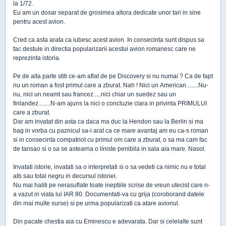
la 1/72.
Eu am un dosar separat de grosimea altora dedicate unor tari in sine
pentru acest avion.
Cred ca asta arata ca iubesc acest avion. In consecinta sunt dispus sa
fac destule in directia popularizarii acestui avion romanesc care ne
reprezinta istoria.
Pe de alta parte stiti ce-am aflat de pe Discovery si nu numai ? Ca de fapt
nu un roman a fost primul care a zburat. Nah ! Nici un American........Nu-
nu, nici un neamt sau francez.....nici chiar un suedez sau un
finlandez........N-am ajuns la nici o concluzie clara in privinta PRIMULUI
care a zburat.
Dar am invatat din asta ca daca ma duc la Hendon sau la Berlin si ma
bag in vorba cu paznicul sa-i arat ca ce mare avantaj am eu ca-s roman
si in consecinta compatriot cu primul om care a zburat, o sa ma cam fac
de tansao si o sa se astearna o liniste penibila in sala aia mare. Nasol.
Invatati istorie, invatati sa o interpretati si o sa vedeti ca nimic nu e total
alb sau total negru in decursul istoriei.
Nu mai haliti pe nerasuflate toate ineptiile scrise de vreun utecist care n-
a vazut in viata lui IAR 80. Documentati-va cu grija (coroborand datele
din mai multe surse) si pe urma popularizati ca atare avionul.
Din pacate chestia aia cu Eminescu e adevarata. Dar si celelalte sunt