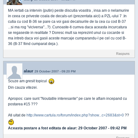
MA iertati ca intervin (putin) peste discutia voastra , insa am o nelamurire
in ceea ce priveste coala de decals-uri (prezentata aici) a PZL-ului 7 .In
cutia cu cod B-36 se pare ca voi gasi decalsurile de la cea cu cod B-37
...si ma rog "viciversa"...?) .Cunoaste-ti cumva daca aceasta incurcatura
se regaseste in realitate ? Doresc mult sa reprezint unul cu cocarde si
ma intreb daca voi gasii aceste marcaje cumparandu-l pe cel cu cod B-
36 (B-37 fiind cumparat deja ).
Raspuns
alaur
29 October 2007 - 09:20 PM
Scuze am gresit topicul
Din cauza vitezei.
Apropos: care sunt "Noutatile interesante" pe care le aflam incepand cu
postarea #15 ???
Ati uitat de
http://www.cartula.ro/forum/index.php?show...c=2683&st=0
??
Aceasta postare a fost editata de
alaur
: 29 October 2007 - 09:42 PM