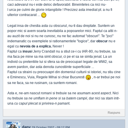
caci adevarul nu-i este deloc defavorabil. Bineinteles ca nici nu-
l urca pe culmi de glorie intangibile ! Precizez asta imediat pt. a nu fi
ulterior contracarat ...
Legat insa de chestia asta cu obscurul, nu-ti dau dreptate. Suntem un
popor mic si avem soarta inevitabila a popoarelor mici. Faptul ca altii n-
au auzit de noi si nu ne cunosc, nu ne fac automat "obscuri". Te "joci"
indemanatic cu exemplele si rationamentele "logice", dar
obscur
nu e
egal cu
nevoia de a explica.
Never !
Faptul ca
insusi
Jerry Crandall nu a stiut ce-i cu IAR-80, nu trebuie, sa
ma faca pe mine sa ma simt obscur, ci pe el sa se simta jenat. La un
individ cu pretentiile lui si sfera sa de preocupari legate de WW2, sa
avem pardon, dar asta denota cunostiinte superficiale ...
Faptul ca straini cu preocuapri din domeniul culturii si istoriei, nu stiu cine
e Eminescu, Vuia, Regele Mihai si chiar Bucuresti
, n-ar trebui pe noi
sa ne faca, sa ne rusinam, ca suntem romani.
Asta e, ne-am nascut romani si trebuie sa ne asumam acest aspect. Nici
nu trebuie
sa ne umflam in pene si sa batem campii
, dar nici sa stam intr-
una
cu capul plecat si privirea-n paman
t.
Raspuns
dany
29 October 2007 - 09:12 PM