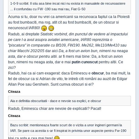
1-0-9 scribit: Il stiu asa bine incat nici nu exista in manualele de recunoastere
... il confundau cu FW -190 sau mai rau, Fiat G-50
Acuma si tu, doar nu vrei ca americanii sa recunoaca faptul ca la Ploiesti
au fost bumbaciti, ma rog, atit cit au fost bumbaciti, de un obscur si
necunoscut IAR80!
Radub, ai dreptate
Statistic vorbind, din punctul de vedere al impactului
pe care l-a avut asupra aviatiei americane, IAR80 reprezinta o
"piscatura" in comparatie cu Bf109, FW190. Me262, Me110/Me410 sau
chiar Macchi 202/205
dar aici
Da, a fost un avion bun, nimeni nu neaga
asta, dar e obscur pentru altii.
ar fi mers mai bine: Da, a fost un avion
bun, nimeni nu neaga asta, dar e mai
putin cunoscut
pentru altii. Ce
zici?
Radub, hai ca ai cam exagerat: daca Eminescu e
obscur
, ba mai mult, la
fel de obscur ca si Adrian de vito, te intreb citi români au auzit de Edgar
Allan Poe sau Gershwin. Sunt cumva obscuri si ei?
Citeaza
Aia e definitia obscuritatii - dace e nevoie sa explici, e obscur
Radub, Eminescu chiar are nevoie de explicatii? Pacat!
Citeaza
Bazu scribit: mentioneaza foarte scurt de o vizita a unor ingineri germani la
IAR. Se pare ca acestia s-ar fi inspirat in privinta unor aspecte pentru Fw-190
Hai ca asta e cea mai tare!