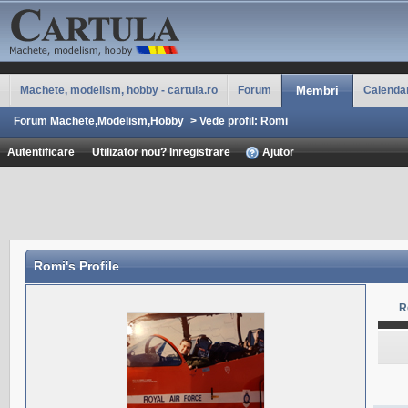
Machete, modelism, hobby - cartula.ro
Forum
Membri
Calenda
Forum Machete,Modelism,Hobby
>
Vede profil: Romi
Autentificare
Utilizator nou? Inregistrare
Ajutor
Romi
's Profile
R