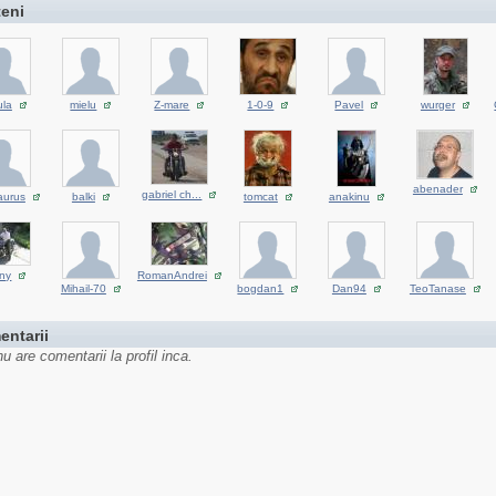
teni
ula
mielu
Z-mare
1-0-9
Pavel
wurger
abenader
gabriel ch...
aurus
balki
tomcat
anakinu
ny
RomanAndrei
Mihail-70
bogdan1
Dan94
TeoTanase
entarii
u are comentarii la profil inca.