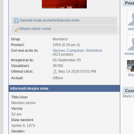
Prie
Gaseste toate postarile/topicele mele
cart
Afisare istoric nume
Grup:
Members
Postari:
1954 (0.26 pe zi)
Cel mai activ in:
Vanzari, Cumparari, Schimburi
gopos
(913 postari)
Inregistrat la:
05-September 05
Vizualizari:
36780
Ultimul click:
May 14 2026 03:01 PM
Sho
Actual:
Offline
Informatii despre mine
Com
Romi n
Titlu User
Membru senior
Varsta
53 ani
Data nasterii
Aprilie 9, 1973
Gender: