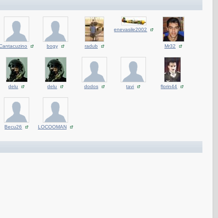
enevasile2002
Cantacuzino
bogy
radub
Mr32
delu
delu
dodos
tavi
florin44
Becu26
LOCOOMAN