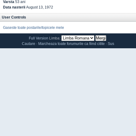
Varsta
53 ani
Data nasterii
August 13, 1972
User Controls
Gaseste toate postarile/topicele mele
Full Version
Limba:
Cautare
·
Marcheaza toate forumurile ca fiind citite
·
Sus