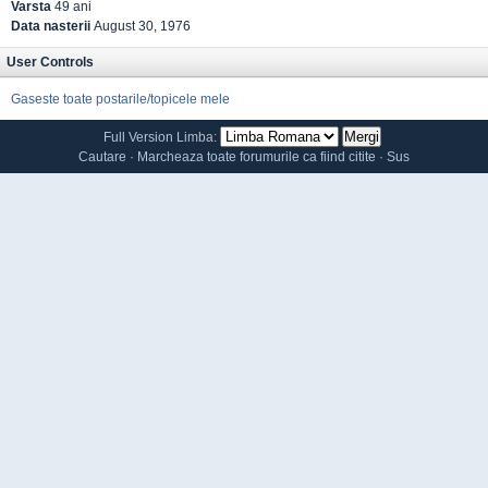
Varsta
49 ani
Data nasterii
August 30, 1976
User Controls
Gaseste toate postarile/topicele mele
Full Version
Limba:
Cautare
·
Marcheaza toate forumurile ca fiind citite
·
Sus