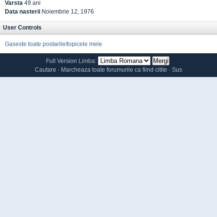
Varsta
49 ani
Data nasterii
Noiembrie 12, 1976
User Controls
Gaseste toate postarile/topicele mele
Full Version
Limba:
Cautare
·
Marcheaza toate forumurile ca fiind citite
·
Sus