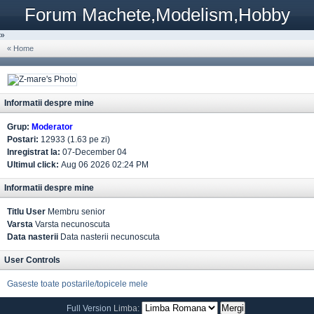
Forum Machete,Modelism,Hobby
»
« Home
Informatii despre mine
Grup:
Moderator
Postari:
12933 (1.63 pe zi)
Inregistrat la:
07-December 04
Ultimul click:
Aug 06 2026 02:24 PM
Informatii despre mine
Titlu User
Membru senior
Varsta
Varsta necunoscuta
Data nasterii
Data nasterii necunoscuta
User Controls
Gaseste toate postarile/topicele mele
Full Version
Limba: