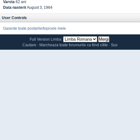
Varsta
62 ani
Data nasterii
August 3, 1964
User Controls
Gaseste toate postarile/topicele mele
Full Version
Limba:
Cautare
·
Marcheaza toate forumurile ca fiind citite
·
Sus