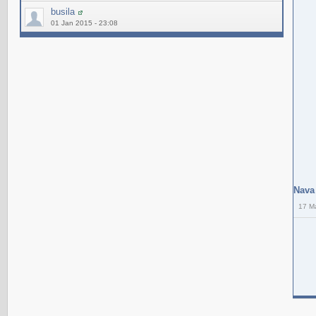
busila
01 Jan 2015 - 23:08
Nava
17 M