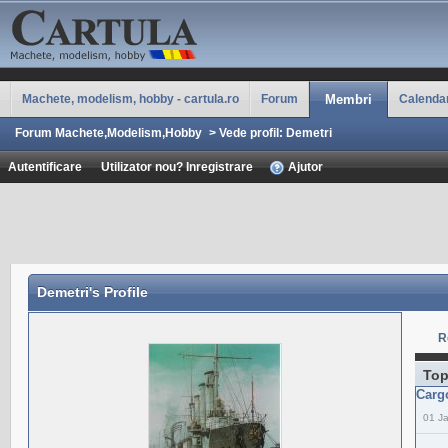
Machete, modelism, hobby - cartula.ro
Forum
Membri
Calenda
Forum Machete,Modelism,Hobby
>
Vede profil: Demetri
Autentificare
Utilizator nou? Inregistrare
Ajutor
Demetri
's Profile
R
Top
Carg
01 J