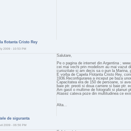
a flotanta Cristo Rey
uly 2009 - 10:53 PM
Salutare,
Pe o pagina de internet din Argentina ; www
cei mai vechi prin modelism au mai vazut dife
curiozitate si am decis sa o pun la Marina, pt
E vorba de Capela Flotanta Cristo Rey, con
1936.Reconfigurarea a inceput pe baza unor p
Capacitatea era de 150 de persoane, si avea 
baie ptr. preoti si doua camere si baie ptr. e
Am gasit o multime de fotografii si planuri p
Atasez cateva poze din multitudinea ce exi
Alta...
tele de siguranta
ril 2009 - 06:56 PM