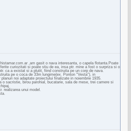
.histamar.com.ar ,am gasit o nava interesanta, o capela flotanta.Poate
rite curiozitati si poate stiu de ea, insa ptr. mine a fost o surpriza si o
r. ca a existat si a plutit, fiind construita pe un corp de nava.
struita pe o coca de 33m lungime(ex. Ponton "Vesta"), in
lanuri noi adaptate proiectului finalizate in noiembrie 1935.
o sacristie, birou parohial, bucatarie, sala de mese, trei camere si
chipaj.
tr. realizarea unui model.
sta.