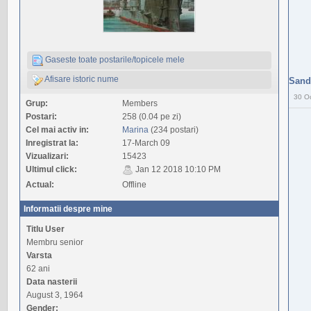
Gaseste toate postarile/topicele mele
Afisare istoric nume
Sand
30 O
Grup:
Members
Postari:
258 (0.04 pe zi)
Cel mai activ in:
Marina
(234 postari)
Inregistrat la:
17-March 09
Vizualizari:
15423
Ultimul click:
Jan 12 2018 10:10 PM
Actual:
Offline
Informatii despre mine
Titlu User
Membru senior
Varsta
62 ani
Data nasterii
August 3, 1964
Gender: