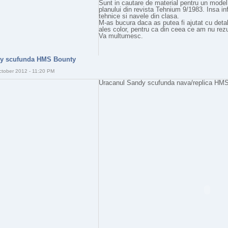
Sunt in cautare de material pentru un mode
planului din revista Tehnium 9/1983. Insa in
tehnice si navele din clasa.
M-as bucura daca as putea fi ajutat cu detali
ales color, pentru ca din ceea ce am nu rezu
Va multumesc.
y scufunda HMS Bounty
ctober 2012 - 11:20 PM
Uracanul Sandy scufunda nava/replica HMS B