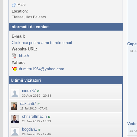
Male
Location:
Eivissa, Illes Balears
Informatii de contact
E-mail:
Click aici pentru a-mi trimite email
Capel
Website URL:
13 J
http://
Yahoo:
dumitru1964@yahoo.com
Ultimii vizitatori
nicu787
30 Aug 2015 - 20:38
dakian67
11 Jul 2015 - 07:41
chrisrotlmacin
24 Jan 2015 - 18:33
Vede
bogdan1
14 Ap
24 Jan 2015 - 17:46