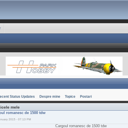
r
ecent Status Updates
Despre mine
Topice
Postari
icele mele
oul romanesc de 1500 tdw
anuary 2015 - 07:13 PM
Cargoul romanesc de 1500 tdw