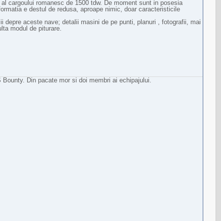
l al cargoului romanesc de 1500 tdw. De moment sunt in posesia
formatia e destul de redusa, aproape nimic, doar caracteristicile
i depre aceste nave; detalii masini de pe punti, planuri , fotografii, mai
lta modul de piturare.
ounty. Din pacate mor si doi membri ai echipajului.