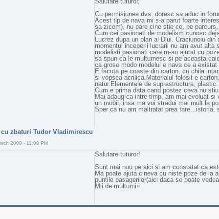
Salutare tuturor,
Cu permisiunea dvs. doresc sa aduc in foru
Acest tip de nava mi s-a parut foarte intere
sa zicem), nu pare cine stie ce, pe parcurs,
Cum cei pasionati de modelism cunosc deja
Lucrez dupa un plan al Dlui. Craciunoiu di
momentul inceperii lucrarii nu am avut alta 
modelisti pasionati care m-au ajutat cu poze,
sa spun ca le multumesc si pe aceasta cale.
ca groso modo modelul e nava ce a existat i
E facuta pe coaste din carton, cu chila inta
si vopsea acrilica.Materialul folosit e carto
natur.Elementele de suprastructura, plastic.
Cum e prima data cand postez ceva nu stiu
Mai adaug ca intre timp, am mai evoluat si v
un mobil, insa ma voi stradui mai mult la po
Sper ca nu am maltratat prea tare...istoria, 
 cu zbaturi Tudor Vladimirescu
arch 2009 - 11:08 PM
Salutare tuturor!
Sunt mai nou pe aici si am constatat ca este
Ma poate ajuta cineva cu niste poze de la 
puntile pasagerilor(aici daca se poate ved
Mii de multumiri.