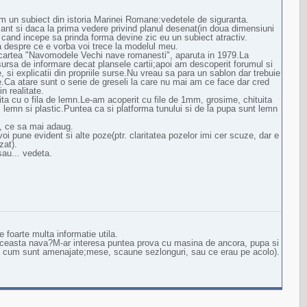
m un subiect din istoria Marinei Romane:vedetele de siguranta.
sant si daca la prima vedere privind planul desenat(in doua dimensiuni
 cand incepe sa prinda forma devine zic eu un subiect atractiv.
 despre ce e vorba voi trece la modelul meu.
n cartea "Navomodele Vechi nave romanesti", aparuta in 1979.La
sursa de informare decat plansele cartii;apoi am descoperit forumul si
 si explicatii din propriile surse.Nu vreau sa para un sablon dar trebuie
Ca atare sunt o serie de greseli la care nu mai am ce face dar cred
n realitate.
rita cu o fila de lemn.Le-am acoperit cu file de 1mm, grosime, chituita
n, lemn si plastic.Puntea ca si platforma tunului si de la pupa sunt lemn
, ce sa mai adaug.
oi pune evident si alte poze(ptr. claritatea pozelor imi cer scuze, dar e
zat).
sau... vedeta.
 foarte multa informatie utila.
aceasta nava?M-ar interesa puntea prova cu masina de ancora, pupa si
ea cum sunt amenajate;mese, scaune sezlonguri, sau ce erau pe acolo).