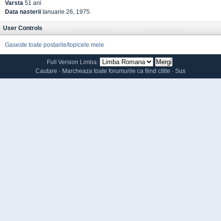
Varsta
51 ani
Data nasterii
Ianuarie 26, 1975
User Controls
Gaseste toate postarile/topicele mele
Full Version
Limba:
Cautare
·
Marcheaza toate forumurile ca fiind citite
·
Sus