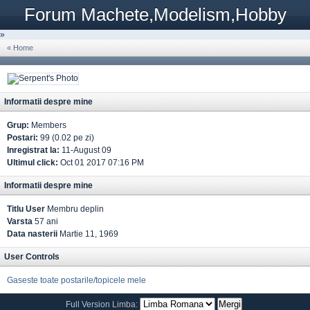
Forum Machete,Modelism,Hobby
»
« Home
Informatii despre mine
Grup:
Members
Postari:
99 (0.02 pe zi)
Inregistrat la:
11-August 09
Ultimul click:
Oct 01 2017 07:16 PM
Informatii despre mine
Titlu User
Membru deplin
Varsta
57 ani
Data nasterii
Martie 11, 1969
User Controls
Gaseste toate postarile/topicele mele
Full Version
Limba: