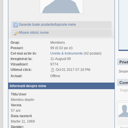
Gaseste toate postarile/topicele mele
Afisare istoric nume
Grup:
Members
Postari:
99 (0.02 pe zi)
Cel mai activ in:
Unelte & Instrumente
(42 postari)
Inregistrat la:
11-August 09
Prie
Vizualizari:
9774
Ultimul click:
Oct 01 2017 07:16 PM
Serpe
Actual:
Offline
Com
Informatii despre mine
Pagi
Titlu User
Membru deplin
Varsta
57 ani
Data nasterii
Martie 11, 1969
Gender: