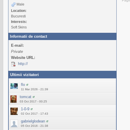
Pagi
Male
Location:
Bucuresti
Interests:
Soft Skins
Informatii de contact
E-mail:
Private
Website URL:
http://
Ultimii vizitatori
flo
11 Mar 2026 - 21:39
tomcat
03 Oct 2017 - 00:25
1-0-9
02 Oct 2017 - 17:43
gabrielglodean
05 Oct 2016 - 21:38