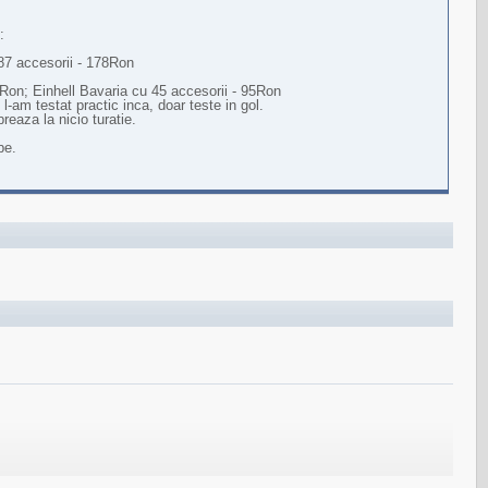
:
187 accesorii - 178Ron
8Ron; Einhell Bavaria cu 45 accesorii - 95Ron
l-am testat practic inca, doar teste in gol.
breaza la nicio turatie.
be.