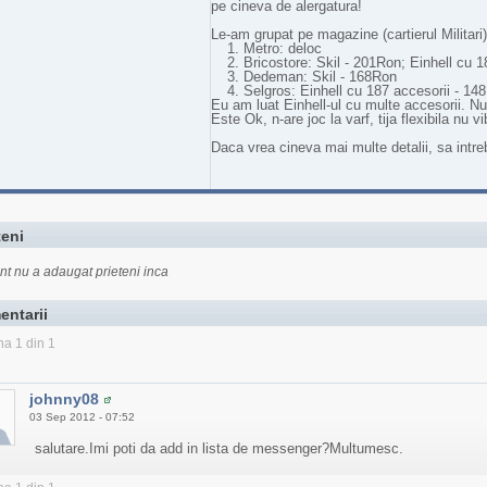
pe cineva de alergatura!
Le-am grupat pe magazine (cartierul Militari)
Metro: deloc
Bricostore: Skil - 201Ron; Einhell cu 
Dedeman: Skil - 168Ron
Selgros: Einhell cu 187 accesorii - 14
Eu am luat Einhell-ul cu multe accesorii. Nu 
Este Ok, n-are joc la varf, tija flexibila nu vi
Daca vrea cineva mai multe detalii, sa intre
teni
nt nu a adaugat prieteni inca
entarii
na 1 din 1
johnny08
03 Sep 2012 - 07:52
salutare.Imi poti da add in lista de messenger?Multumesc.