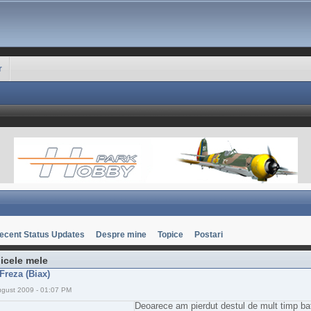
r
ecent Status Updates
Despre mine
Topice
Postari
icele mele
Freza (Biax)
ugust 2009 - 01:07 PM
Deoarece am pierdut destul de mult timp b