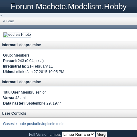
Forum Machete,Modelism,Hobby
»
« Home
Informatii despre mine
Grup:
Members
Postari:
243 (0.04 pe zi)
Inregistrat la:
21-February 11
Ultimul click:
Jan 27 2015 10:05 PM
Informatii despre mine
Titlu User
Membru senior
Varsta
48 ani
Data nasterii
Septembrie 29, 1977
User Controls
Gaseste toate postarile/topicele mele
Full Version
Limba: