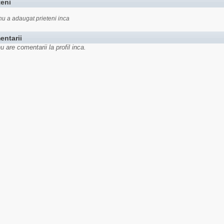
teni
nu a adaugat prieteni inca
entarii
u are comentarii la profil inca.