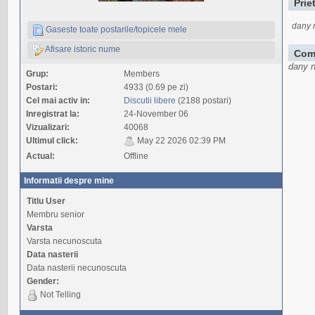
Prie
dany 
Gaseste toate postarile/topicele mele
Afisare istoric nume
Com
dany n
Grup:
Members
Postari:
4933 (0.69 pe zi)
Cel mai activ in:
Discutii libere
(2188 postari)
Inregistrat la:
24-November 06
Vizualizari:
40068
Ultimul click:
May 22 2026 02:39 PM
Actual:
Offline
Informatii despre mine
Titlu User
Membru senior
Varsta
Varsta necunoscuta
Data nasterii
Data nasterii necunoscuta
Gender:
Not Telling