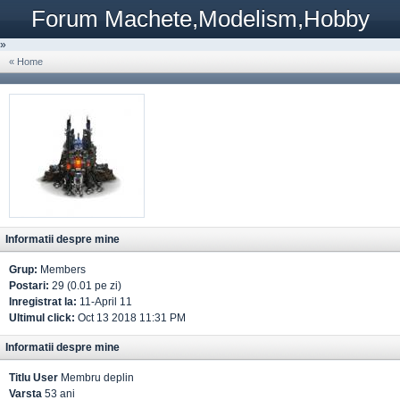
Forum Machete,Modelism,Hobby
»
« Home
Informatii despre mine
Grup:
Members
Postari:
29 (0.01 pe zi)
Inregistrat la:
11-April 11
Ultimul click:
Oct 13 2018 11:31 PM
Informatii despre mine
Titlu User
Membru deplin
Varsta
53 ani