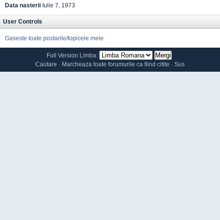
Data nasterii
Iulie 7, 1973
User Controls
Gaseste toate postarile/topicele mele
Full Version
Limba:
Cautare
·
Marcheaza toate forumurile ca fiind citite
·
Sus