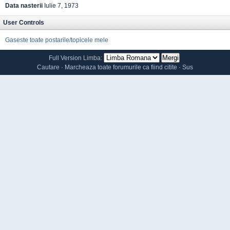
Data nasterii
Iulie 7, 1973
User Controls
Gaseste toate postarile/topicele mele
Full Version
Limba:
Cautare
·
Marcheaza toate forumurile ca fiind citite
·
Sus