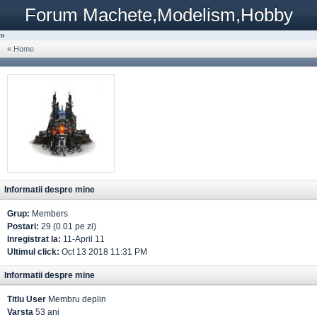
Forum Machete,Modelism,Hobby
»
« Home
Informatii despre mine
Grup:
Members
Postari:
29 (0.01 pe zi)
Inregistrat la:
11-April 11
Ultimul click:
Oct 13 2018 11:31 PM
Informatii despre mine
Titlu User
Membru deplin
Varsta
53 ani