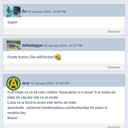
flo
03 January 2018 - 10:52 PM
Super!
Raspuns
deltadagger
04 January 2018 - 07:27 PM
Foarte frumos Zlin-ul!Felicitari!
Raspuns
axor
04 January 2018 - 07:44 PM
N-ai crede ca un kit care contine ''doua piese si-o piesa'' ti-ar putea da
batai de cap,dar iote ca se poate.
Ceea ce ai facut tu acolo este demn de toate
aprecierile...subiectul,inmatricularea,constructia,totul imi place la
modelul tau.
Bravo!
Raspuns