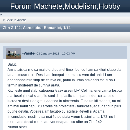
Forum Machete,Modelism,Hobby
»
« Back to Aviatie
Zlin Z-142, Aeroclubul Romaniei, 1/72
-Vasile-
03 January 2018 - 10:03 PM
Salut,
Am tot zis ca n-o sa mai pierd putinul timp liber ce-l am cu kituri slabe dar
iar am muscat-o... Desi l-am inceput in urma cu vreo doi ani si l-am
abandonat intre timp de cateva ori, pana la urma am decis totusi sa-l
termin indiferent de cum va arata.
Kitul este unul slab, categoria 'easy assembly'. Cel mai enervant a fost ca
atat fuselajul cat si aripile sunt din plastic transparent dur, cu care se
lucreaza destul de greu; adesea la nimereala. Fiind un kit modest, nu mi-
am mai batut capu' cu erorile de proiectare / fabricatie, adaugand in plus
putine detalii. Vopsirea am facut-o cu acrilice Revell si Agama.
In concluzie, nestiind sa mai fie pe piata vreun kit similar la 1/72, nu-l
recomand decat celor care vor neaparat sa aibe un Zlin-142.
Numai bine!