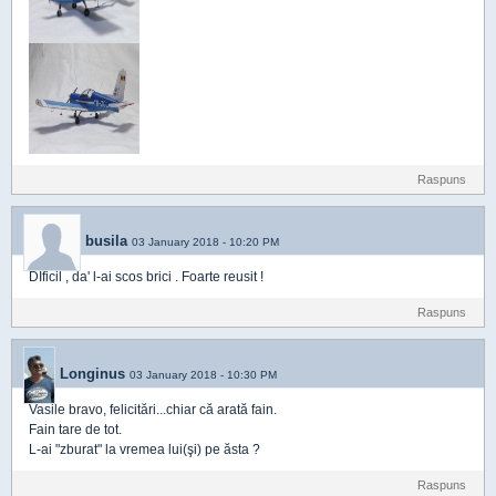
Raspuns
busila
03 January 2018 - 10:20 PM
DIficil , da' l-ai scos brici . Foarte reusit !
Raspuns
Longinus
03 January 2018 - 10:30 PM
Vasile bravo, felicitări...chiar că arată fain.
Fain tare de tot.
L-ai "zburat" la vremea lui(şi) pe ăsta ?
Raspuns