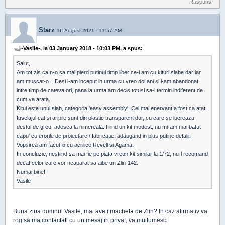
Raspuns
Starz
16 August 2021 - 11:57 AM
-Vasile-, la 03 January 2018 - 10:03 PM, a spus:
Salut,
Am tot zis ca n-o sa mai pierd putinul timp liber ce-l am cu kituri slabe dar iar
am muscat-o... Desi l-am inceput in urma cu vreo doi ani si l-am abandonat
intre timp de cateva ori, pana la urma am decis totusi sa-l termin indiferent de
cum va arata.
Kitul este unul slab, categoria 'easy assembly'. Cel mai enervant a fost ca atat
fuselajul cat si aripile sunt din plastic transparent dur, cu care se lucreaza
destul de greu; adesea la nimereala. Fiind un kit modest, nu mi-am mai batut
capu' cu erorile de proiectare / fabricatie, adaugand in plus putine detalii.
Vopsirea am facut-o cu acrilice Revell si Agama.
In concluzie, nestiind sa mai fie pe piata vreun kit similar la 1/72, nu-l recomand
decat celor care vor neaparat sa aibe un Zlin-142.
Numai bine!
Vasile
Buna ziua domnul Vasile, mai aveti macheta de Zlin? In caz afirmativ va
rog sa ma contactati cu un mesaj in privat, va multumesc