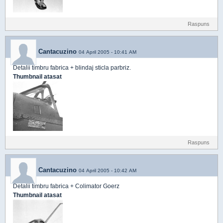
Raspuns
Cantacuzino
04 April 2005 - 10:41 AM
Detalii timbru fabrica + blindaj sticla parbriz.
Thumbnail atasat
Raspuns
Cantacuzino
04 April 2005 - 10:42 AM
Detalii timbru fabrica + Colimator Goerz
Thumbnail atasat