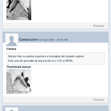
Raspuns
Cantacuzino
04 April 2005 - 10:20 AM
Citeaza
Mai jos foto cu partea superiora a fuselajului din spatele cabinei.
Este una din greselile de baza la Kit-uri ( LTD si MPM).
Thumbnail atasat
Raspuns