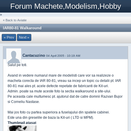
Forum Machete,Modelism,Hobby
»
« Back to Aviatie
IAR80-81 Walkaround
« Prev
Next »
Cantacuzino
04 April 2005 - 10:19 AM
Salut pe toti.
Avand in vedere numarul mare de modelisti care vor sa realizeze o
macheta corecta de IAR 80-81, vreau sa incep un topic cu detalii pt. IAR
80-81 mai ales pt. acele defecte repetate de fabricanti de Kit-uri.
Admin. poate sa mute aceste foto la sectia walkaround a site-ului.
Pe aceasta cale multumesc pt. ajutorul dat de catre domnii Razvan Bujor
si Corneliu Nastase.
Mai jos foto cu partea superiora a fuselajului din spatele cabinei.
Este una din greselile de baza la Kit-uri ( LTD si MPM).
Thumbnail atasat