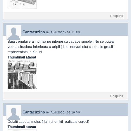
Raspuns
Cantacuzino
04 April 2005 - 02:11 PM
Baia trenului era inchisa pe interior cu capace simple . Nu se putea
vedea structura interioara a aripii ( lise, nervuri etc) cum este gresit
reprezentata in Kit-uri.
Thumbnail atasat
Raspuns
Cantacuzino
04 April 2005 - 02:16 PM
Detalii capotaj motor. ( la nici-un kit realizate corect)
Thumbnail atasat