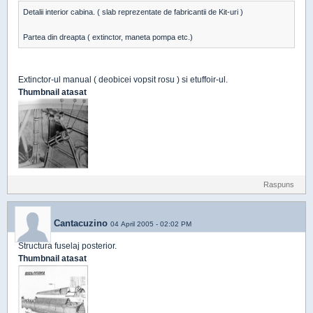
Detalii interior cabina. ( slab reprezentate de fabricantii de Kit-uri )
Partea din dreapta ( extinctor, maneta pompa etc.)
Extinctor-ul manual ( deobicei vopsit rosu ) si etuffoir-ul.
Thumbnail atasat
Raspuns
Cantacuzino
04 April 2005 - 02:02 PM
Structura fuselaj posterior.
Thumbnail atasat