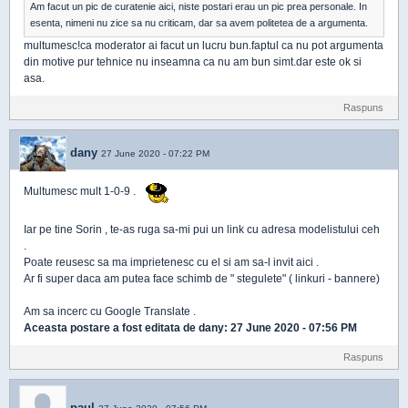
Am facut un pic de curatenie aici, niste postari erau un pic prea personale. In
esenta, nimeni nu zice sa nu criticam, dar sa avem politetea de a argumenta.
multumesc!ca moderator ai facut un lucru bun.faptul ca nu pot argumenta
din motive pur tehnice nu inseamna ca nu am bun simt.dar este ok si
asa.
Raspuns
dany
27 June 2020 - 07:22 PM
Multumesc mult 1-0-9 .
Iar pe tine Sorin , te-as ruga sa-mi pui un link cu adresa modelistului ceh
.
Poate reusesc sa ma imprietenesc cu el si am sa-l invit aici .
Ar fi super daca am putea face schimb de " stegulete" ( linkuri - bannere)
Am sa incerc cu Google Translate .
Aceasta postare a fost editata de
dany
: 27 June 2020 - 07:56 PM
Raspuns
paul