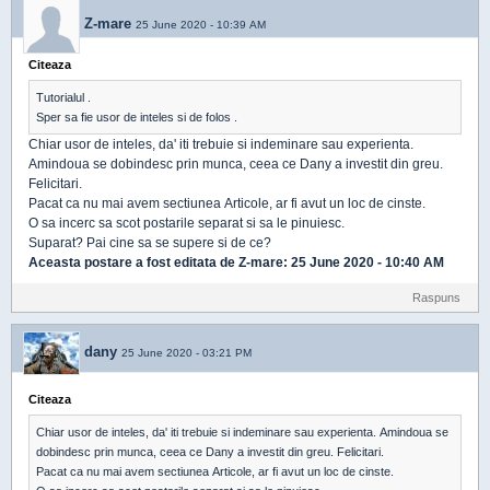
Z-mare
25 June 2020 - 10:39 AM
Citeaza
Tutorialul .
Sper sa fie usor de inteles si de folos .
Chiar usor de inteles, da' iti trebuie si indeminare sau experienta.
Amindoua se dobindesc prin munca, ceea ce Dany a investit din greu.
Felicitari.
Pacat ca nu mai avem sectiunea Articole, ar fi avut un loc de cinste.
O sa incerc sa scot postarile separat si sa le pinuiesc.
Suparat? Pai cine sa se supere si de ce?
Aceasta postare a fost editata de
Z-mare
: 25 June 2020 - 10:40 AM
Raspuns
dany
25 June 2020 - 03:21 PM
Citeaza
Chiar usor de inteles, da' iti trebuie si indeminare sau experienta. Amindoua se
dobindesc prin munca, ceea ce Dany a investit din greu. Felicitari.
Pacat ca nu mai avem sectiunea Articole, ar fi avut un loc de cinste.