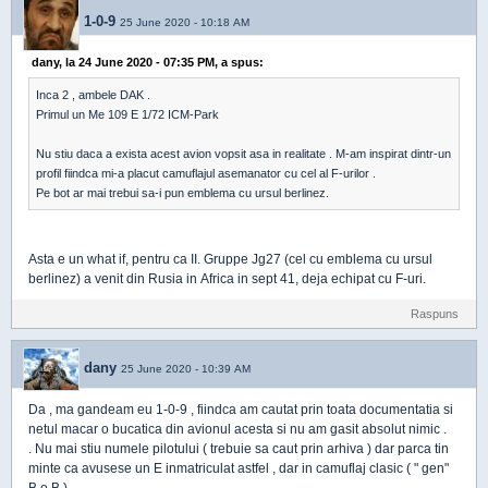
1-0-9
25 June 2020 - 10:18 AM
dany, la 24 June 2020 - 07:35 PM, a spus:
Inca 2 , ambele DAK .
Primul un Me 109 E 1/72 ICM-Park
Nu stiu daca a exista acest avion vopsit asa in realitate . M-am inspirat dintr-un
profil fiindca mi-a placut camuflajul asemanator cu cel al F-urilor .
Pe bot ar mai trebui sa-i pun emblema cu ursul berlinez.
Asta e un what if, pentru ca II. Gruppe Jg27 (cel cu emblema cu ursul
berlinez) a venit din Rusia in Africa in sept 41, deja echipat cu F-uri.
Raspuns
dany
25 June 2020 - 10:39 AM
Da , ma gandeam eu 1-0-9 , fiindca am cautat prin toata documentatia si
netul macar o bucatica din avionul acesta si nu am gasit absolut nimic .
. Nu mai stiu numele pilotului ( trebuie sa caut prin arhiva ) dar parca tin
minte ca avusese un E inmatriculat astfel , dar in camuflaj clasic ( " gen"