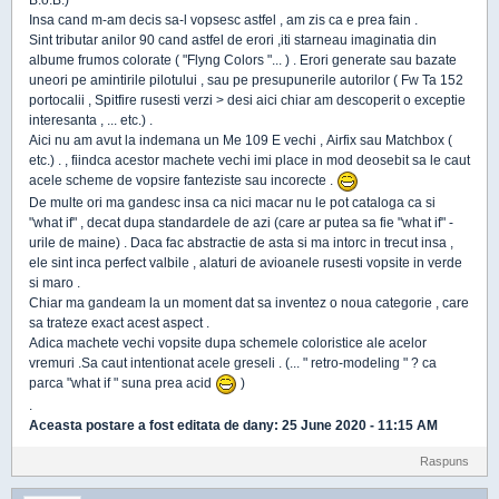
B.o.B.)
Insa cand m-am decis sa-l vopsesc astfel , am zis ca e prea fain .
Sint tributar anilor 90 cand astfel de erori ,iti starneau imaginatia din
albume frumos colorate ( "Flyng Colors "... ) . Erori generate sau bazate
uneori pe amintirile pilotului , sau pe presupunerile autorilor ( Fw Ta 152
portocalii , Spitfire rusesti verzi > desi aici chiar am descoperit o exceptie
interesanta , ... etc.) .
Aici nu am avut la indemana un Me 109 E vechi , Airfix sau Matchbox (
etc.) . , fiindca acestor machete vechi imi place in mod deosebit sa le caut
acele scheme de vopsire fanteziste sau incorecte .
De multe ori ma gandesc insa ca nici macar nu le pot cataloga ca si
"what if" , decat dupa standardele de azi (care ar putea sa fie "what if" -
urile de maine) . Daca fac abstractie de asta si ma intorc in trecut insa ,
ele sint inca perfect valbile , alaturi de avioanele rusesti vopsite in verde
si maro .
Chiar ma gandeam la un moment dat sa inventez o noua categorie , care
sa trateze exact acest aspect .
Adica machete vechi vopsite dupa schemele coloristice ale acelor
vremuri .Sa caut intentionat acele greseli . (... " retro-modeling " ? ca
parca "what if " suna prea acid
)
.
Aceasta postare a fost editata de
dany
: 25 June 2020 - 11:15 AM
Raspuns