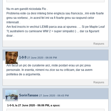
Nu m-am gandit niciodata Flo .
Problema este ca desi inteleg bine engleza sau franceza , imi este foarte
greu sa vorbesc , in acest fel imi va fi foarte greu sa raspund celor
interesati .
Am fost inscris in vechiul LEMB parca asa ai spunea . ... Si pe Maple Leaf
?( australieni cu camioane WW 2 > super simpatici ) ... dar ca figurant
doar .
Raspuns
1-0-9
27 June 2020 - 06:06 PM
Am facut un pic de curatenie aici, niste postari erau un pic prea
personale. In esenta, nimeni nu zice sa nu criticam, dar sa avem
politetea de a argumenta.
Raspuns
SorinTanase
27 June 2020 - 06:43 PM
1-0-9, la 27 June 2020 - 06:06 PM, a spus: