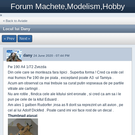
Forum Machete,Modelism,Hobby
»
« Back to Aviatie
Locul lui Dany
« Prev
Next »
dany
24 June 2020 - 07:44 PM
Fw 190 A4 1/72 Zvezda
Din cele care se monteaza fara lipici . Superba forma ! Cred ca este cel
mai frumos Fw 190 de pe piata , exceptand poate A3 -ul Tamiya .
Acum am observat ca mai trebuie sa curat putin vopseaua de pe partile
vitrate ale carlingii .
Nu are rotile , fiindca cele ale kitului sint eronate , si cred ca am sa i le
pun pe cele de la kitul Eduard .
Am ales 1 galben Rudorfer ,insa as fi dorit sa reprezint un alt avion , pe
cel al lui Adolf Dickfed . Poate cand imi voi face rost de un decal .
Thumbnail atasat