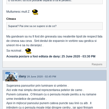
O sa incerc sa scot postarile separat si sa le pinuiesc.
Multumesc mult Z
Citeaza
Suparat? Pai cine sa se supere si de ce?
Ma gandeam sa nu fi fost din greseala sau neatentie lipsit de respect fata
de cineva sau ceva . Sint destul de expansiv in vorbire sau gestica si
uneori mi-e sa nu deranjez .
Sa rezolvat .
Aceasta postare a fost editata de
dany
: 25 June 2020 - 03:30 PM
Raspuns
dany
26 June 2020 - 02:45 PM
Sugerarea panourilor prin luminare si umbrire .
Aici este mai simplu decat reprezentarea petelor de camo .
Punem culoarea . O finisam cu o pensula moale pentru a nu ramane
urme inestetice de pensulatie .
Apoi in mijlocul panoului punem cateva puncte sau linii cu alb . Il
intindem cu o pensula moale intai dinspre centru , iar apoi finisam