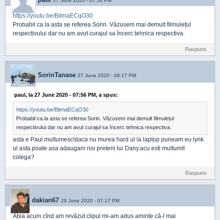
27 June 2020 - 07:56 PM
https://youtu.be/BitmaECqO30
Probabil ca la asta se referea Sorin. Văzusem mai demult filmulețul
respectivului dar nu am avut curajul sa încerc tehnica respectiva.
Raspuns
SorinTanase
27 June 2020 - 08:17 PM
paul, la 27 June 2020 - 07:56 PM, a spus:
https://youtu.be/BitmaECqO30
Probabil ca la asta se referea Sorin. Văzusem mai demult filmulețul
respectivului dar nu am avut curajul sa încerc tehnica respectiva.
asta e Paul.multumesc!daca nu murea hard ul la laptop puneam eu lynk
ul asta.poate asa adaugam noi preteni lui Dany.acu esti multumit
colega?
Raspuns
dakian67
29 June 2020 - 07:17 PM
Abia acum cînd am revăzut clipul mi-am adus aminte că-l mai