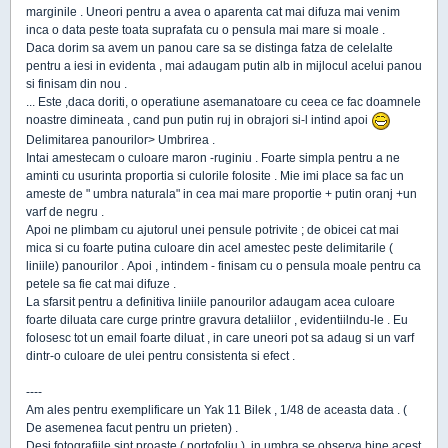
marginile . Uneori pentru a avea o aparenta cat mai difuza mai venim
inca o data peste toata suprafata cu o pensula mai mare si moale .
Daca dorim sa avem un panou care sa se distinga fatza de celelalte
pentru a iesi in evidenta , mai adaugam putin alb in mijlocul acelui panou
si finisam din nou .
... Este ,daca doriti, o operatiune asemanatoare cu ceea ce fac doamnele
noastre dimineata , cand pun putin ruj in obrajori si-l intind apoi
Delimitarea panourilor> Umbrirea .
Intai amestecam o culoare maron -ruginiu . Foarte simpla pentru a ne
aminti cu usurinta proportia si culorile folosite . Mie imi place sa fac un
ameste de " umbra naturala" in cea mai mare proportie + putin oranj +un
varf de negru .
Apoi ne plimbam cu ajutorul unei pensule potrivite ; de obicei cat mai
mica si cu foarte putina culoare din acel amestec peste delimitarile (
liniile) panourilor . Apoi , intindem - finisam cu o pensula moale pentru ca
petele sa fie cat mai difuze .
La sfarsit pentru a definitiva liniile panourilor adaugam acea culoare
foarte diluata care curge printre gravura detaliilor , evidentiilndu-le . Eu
folosesc tot un email foarte diluat , in care uneori pot sa adaug si un varf
dintr-o culoare de ulei pentru consistenta si efect .
----
Am ales pentru exemplificare un Yak 11 Bilek , 1/48 de aceasta data . (
De asemenea facut pentru un prieten) .
Desi fotografiile sint proaste ( portofoliu ), in umbra se observa bine acest