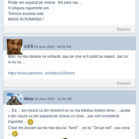
Poate am suparat pe cineva . Imi pare rau ...
O singura rugaminte am .
Tehnica aceasta este
MADE IN ROMANIA !
Raspuns
1-0-9
24 June 2020 - 09:52 PM
Man, nu stiu despre ce vorbesti, sau pe cine ai fi putut sa superi...dar zic
si eu ca....:
https://www.dailymot...m/video/x32femm
Raspuns
dany
25 June 2020 - 12:34 AM
... Da ... am crezut ca din moment ce nu ma intreba nimeni nimic , ...poate
e din cauza ca am suparat pe cineva cu ceva ...sau sint considerat
ingamfat ...
Chiar imi ziceam sa ma mai dau la " fund" ... pe la " De pe net" , sau ceva
...
.