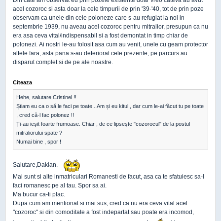
Din cate am observat eu prin pozele existente doar vreo cateva au avut
acel cozoroc si asta doar la cele timpurii de prin '39-'40, tot de prin poze
observam ca unele din cele poloneze care s-au refugiat la noi in
septembrie 1939, nu aveau acel cozoroc pentru mitralior, presupun ca nu
era asa ceva vital/indispensabil si a fost demontat in timp chiar de
polonezi. Ai nostri le-au folosit asa cum au venit, unele cu geam protector
altele fara, asta pana s-au deteriorat cele prezente, pe parcurs au
disparut complet si de pe ale noastre.
Citeaza
Hehe, salutare Cristinel !!
Știam eu ca o să le faci pe toate...Am și eu kitul , dar cum le-ai făcut tu pe toate
, cred că-l fac polonez !!
Ți-au ieșit foarte frumoase. Chiar , de ce lipsește "cozorocul" de la postul
mitraliorului spate ?
Numai bine , spor !
Salutare,Dakian.
Mai sunt si alte inmatriculari Romanesti de facut, asa ca te sfatuiesc sa-l
faci romanesc pe al tau. Spor sa ai.
Ma bucur ca-ti plac.
Dupa cum am mentionat si mai sus, cred ca nu era ceva vital acel
"cozoroc" si din comoditate a fost indepartat sau poate era incomod,