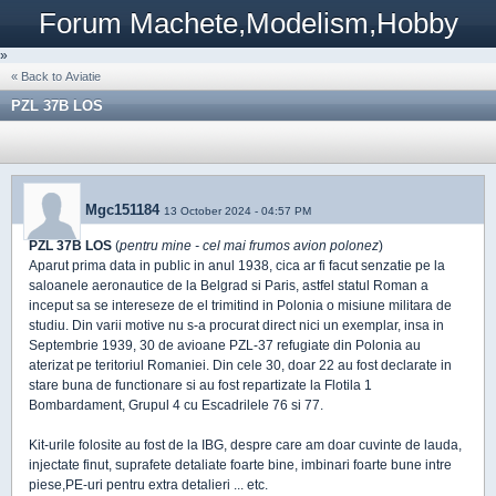
Forum Machete,Modelism,Hobby
»
« Back to Aviatie
PZL 37B LOS
Mgc151184
13 October 2024 - 04:57 PM
PZL 37B LOS
(
pentru mine - cel mai frumos avion polonez
)
Aparut prima data in public in anul 1938, cica ar fi facut senzatie pe la
saloanele aeronautice de la Belgrad si Paris, astfel statul Roman a
inceput sa se intereseze de el trimitind in Polonia o misiune militara de
studiu. Din varii motive nu s-a procurat direct nici un exemplar, insa in
Septembrie 1939, 30 de avioane PZL-37 refugiate din Polonia au
aterizat pe teritoriul Romaniei. Din cele 30, doar 22 au fost declarate in
stare buna de functionare si au fost repartizate la Flotila 1
Bombardament, Grupul 4 cu Escadrilele 76 si 77.
Kit-urile folosite au fost de la IBG, despre care am doar cuvinte de lauda,
injectate finut, suprafete detaliate foarte bine, imbinari foarte bune intre
piese,PE-uri pentru extra detalieri ... etc.