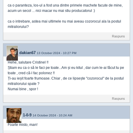
ca o paranteza, los-ul a fost una dintre primele machete facute de mine,
acum un secol ... nici macar nu mai stiu producatorul :)
ca o intrebare, astea mai ultimele nu mai aveau cozorocul ala la postul
mitraliorului?
Raspuns
dakian67
13 October 2024 - 10:27 PM
Hehe, salutare Cristinel !!
Știam eu ca o să le faci pe toate...Am și eu kitul , dar cum le-ai făcut tu pe
toate , cred că-l fac polonez !!
Ți-au ieșit foarte frumoase. Chiar , de ce lipsește "cozorocul" de la postul
mitraliorului spate ?
Numai bine , spor !
Raspuns
1-0-9
14 October 2024 - 10:24 AM
Foarte misto, man!