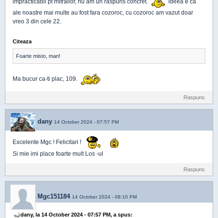
impracticabil pt mitralior, nu am un raspuns concret.
ideea e ca
ale noastre mai multe au fost fara cozoroc, cu cozoroc am vazut doar
vreo 3 din cele 22.
Citeaza
Foarte misto, man!
Ma bucur ca-ti plac, 109.
Raspuns
dany
14 October 2024 - 07:57 PM
Excelente Mgc ! Felicitari !
Si mie imi place foarte mult Los -ul
Raspuns
Mgc151184
14 October 2024 - 08:10 PM
dany, la 14 October 2024 - 07:57 PM, a spus: