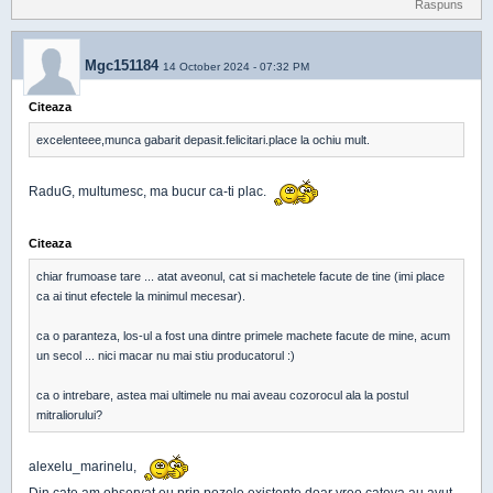
Raspuns
Mgc151184
14 October 2024 - 07:32 PM
Citeaza
excelenteee,munca gabarit depasit.felicitari.place la ochiu mult.
RaduG, multumesc, ma bucur ca-ti plac.
Citeaza
chiar frumoase tare ... atat aveonul, cat si machetele facute de tine (imi place
ca ai tinut efectele la minimul mecesar).
ca o paranteza, los-ul a fost una dintre primele machete facute de mine, acum
un secol ... nici macar nu mai stiu producatorul :)
ca o intrebare, astea mai ultimele nu mai aveau cozorocul ala la postul
mitraliorului?
alexelu_marinelu,