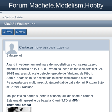
Forum Machete,Modelism,Hobby
»
« Back to Aviatie
IAR80-81 Walkaround
« Prev
Next »
Cantacuzino
04 April 2005 - 10:19 AM
Salut pe toti.
Avand in vedere numarul mare de modelisti care vor sa realizeze o
macheta corecta de IAR 80-81, vreau sa incep un topic cu detalii pt. IAR
80-81 mai ales pt. acele defecte repetate de fabricanti de Kit-uri.
Admin. poate sa mute aceste foto la sectia walkaround a site-ului.
Pe aceasta cale multumesc pt. ajutorul dat de catre domnii Razvan Bujor
si Corneliu Nastase.
Mai jos foto cu partea superiora a fuselajului din spatele cabinei.
Este una din greselile de baza la Kit-uri ( LTD si MPM).
Thumbnail atasat