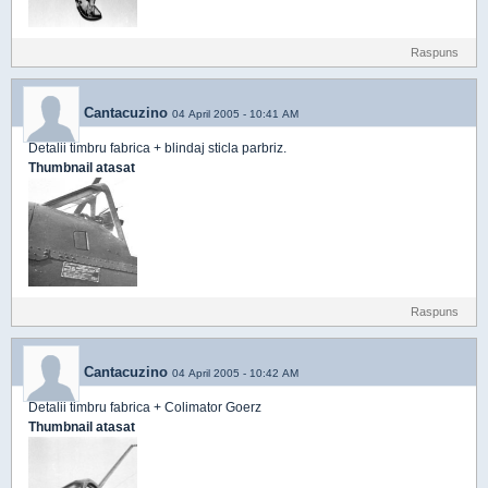
Raspuns
Cantacuzino
04 April 2005 - 10:41 AM
Detalii timbru fabrica + blindaj sticla parbriz.
Thumbnail atasat
Raspuns
Cantacuzino
04 April 2005 - 10:42 AM
Detalii timbru fabrica + Colimator Goerz
Thumbnail atasat