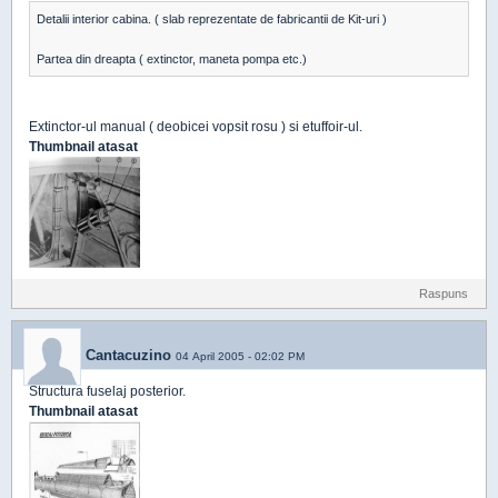
Detalii interior cabina. ( slab reprezentate de fabricantii de Kit-uri )
Partea din dreapta ( extinctor, maneta pompa etc.)
Extinctor-ul manual ( deobicei vopsit rosu ) si etuffoir-ul.
Thumbnail atasat
Raspuns
Cantacuzino
04 April 2005 - 02:02 PM
Structura fuselaj posterior.
Thumbnail atasat