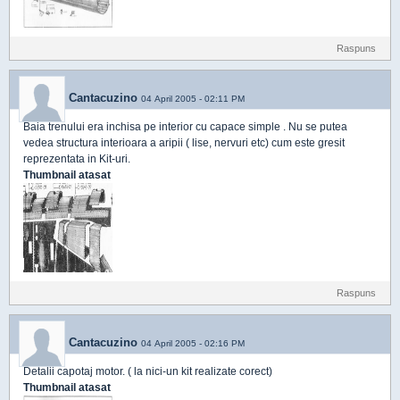
Raspuns
Cantacuzino
04 April 2005 - 02:11 PM
Baia trenului era inchisa pe interior cu capace simple . Nu se putea
vedea structura interioara a aripii ( lise, nervuri etc) cum este gresit
reprezentata in Kit-uri.
Thumbnail atasat
Raspuns
Cantacuzino
04 April 2005 - 02:16 PM
Detalii capotaj motor. ( la nici-un kit realizate corect)
Thumbnail atasat