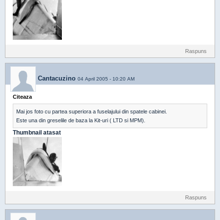
Raspuns
Cantacuzino
04 April 2005 - 10:20 AM
Citeaza
Mai jos foto cu partea superiora a fuselajului din spatele cabinei.
Este una din greselile de baza la Kit-uri ( LTD si MPM).
Thumbnail atasat
Raspuns