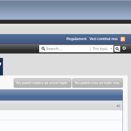
Regulament
Vezi continut nou
This topic
Nu puteti replica pe acest topic
Nu puteti crea un topic nou
#1