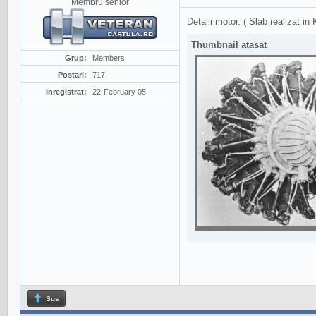
Membru senior
Detalii motor. ( Slab realizat in K
Thumbnail atasat
Grup:
Members
Postari:
717
Inregistrat:
22-February 05
Sus