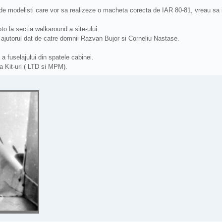
 modelisti care vor sa realizeze o macheta corecta de IAR 80-81, vreau sa in
o la sectia walkaround a site-ului.
ajutorul dat de catre domnii Razvan Bujor si Corneliu Nastase.
 a fuselajului din spatele cabinei.
a Kit-uri ( LTD si MPM).