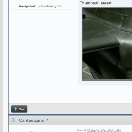
Thumbnail atasat
Inregistrat:
22-February 05
Sus
Cantacuzino
Postat
04 April 2005 - 10:26 AM