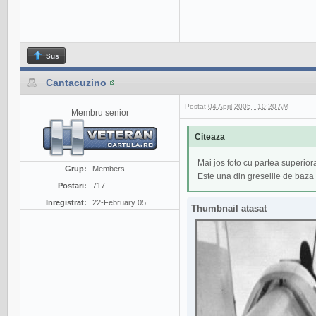
Sus
Cantacuzino
Postat
04 April 2005 - 10:20 AM
Membru senior
Citeaza
Mai jos foto cu partea superiora
Grup:
Members
Este una din greselile de baza 
Postari:
717
Inregistrat:
22-February 05
Thumbnail atasat