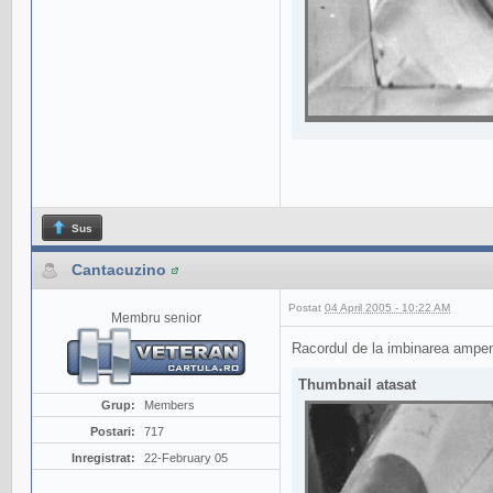
Sus
Cantacuzino
Postat
04 April 2005 - 10:22 AM
Membru senior
Racordul de la imbinarea ampenaj
Thumbnail atasat
Grup:
Members
Postari:
717
Inregistrat:
22-February 05