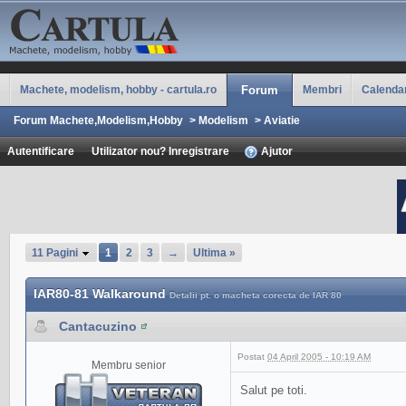
Machete, modelism, hobby - cartula.ro
Forum
Membri
Calenda
Forum Machete,Modelism,Hobby
>
Modelism
>
Aviatie
Autentificare
Utilizator nou? Inregistrare
Ajutor
11 Pagini
1
2
3
→
Ultima »
IAR80-81 Walkaround
Detalii pt. o macheta corecta de IAR 80
Cantacuzino
Postat
04 April 2005 - 10:19 AM
Membru senior
Salut pe toti.