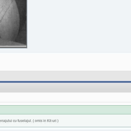
jului cu fuselajul. ( omis in Kit-uri )