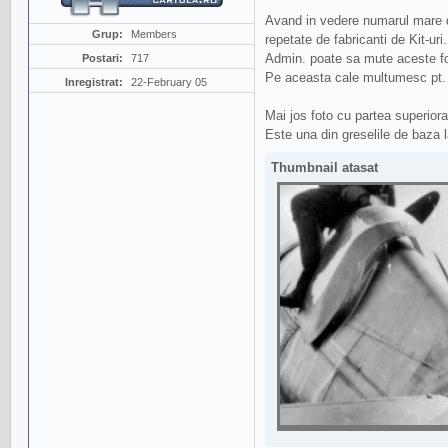
Avand in vedere numarul mare de
Grup:
Members
repetate de fabricanti de Kit-uri.
Admin. poate sa mute aceste fot
Postari:
717
Pe aceasta cale multumesc pt. 
Inregistrat:
22-February 05
Mai jos foto cu partea superiora
Este una din greselile de baza l
Thumbnail atasat