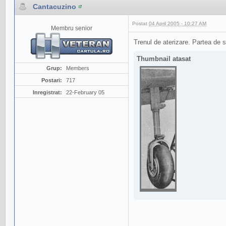
Cantacuzino
Postat
04 April 2005 - 10:27 AM
Membru senior
Trenul de aterizare. Partea de 
Thumbnail atasat
Grup:
Members
Postari:
717
Inregistrat:
22-February 05