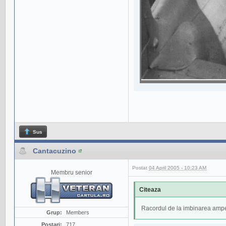
Sus
Cantacuzino
Postat
04 April 2005 - 10:23 AM
Membru senior
Citeaza
Racordul de la imbinarea ampena
Grup:
Members
Postari:
717