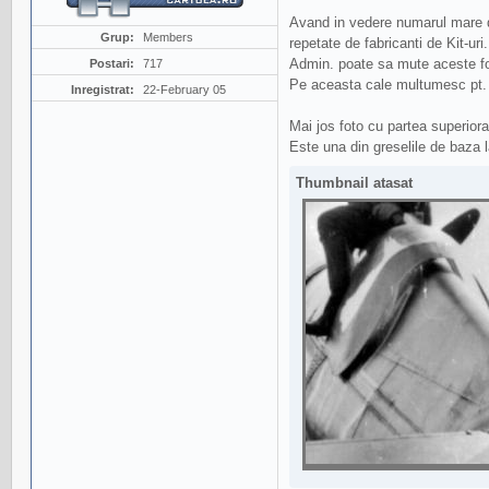
Avand in vedere numarul mare de
Grup:
Members
repetate de fabricanti de Kit-uri.
Admin. poate sa mute aceste fot
Postari:
717
Pe aceasta cale multumesc pt. 
Inregistrat:
22-February 05
Mai jos foto cu partea superiora
Este una din greselile de baza l
Thumbnail atasat