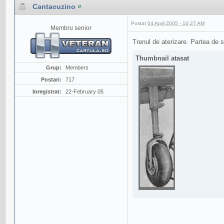
Cantacuzino
Postat
04 April 2005 - 10:27 AM
Membru senior
Trenul de aterizare. Partea de 
Thumbnail atasat
Grup:
Members
Postari:
717
Inregistrat:
22-February 05