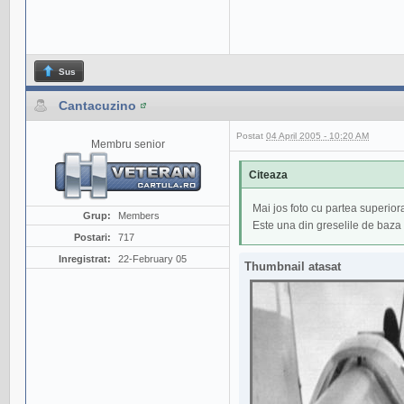
Sus
Cantacuzino
Postat
04 April 2005 - 10:20 AM
Membru senior
Citeaza
Mai jos foto cu partea superiora
Grup:
Members
Este una din greselile de baza 
Postari:
717
Inregistrat:
22-February 05
Thumbnail atasat