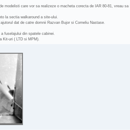
 modelisti care vor sa realizeze o macheta corecta de IAR 80-81, vreau sa in
o la sectia walkaround a site-ului.
ajutorul dat de catre domnii Razvan Bujor si Corneliu Nastase.
 a fuselajului din spatele cabinei.
a Kit-uri ( LTD si MPM).