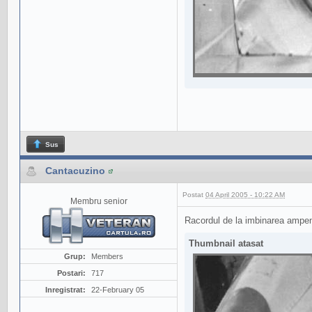
Sus
Cantacuzino
Postat
04 April 2005 - 10:22 AM
Membru senior
Racordul de la imbinarea ampenaj
Thumbnail atasat
Grup:
Members
Postari:
717
Inregistrat:
22-February 05