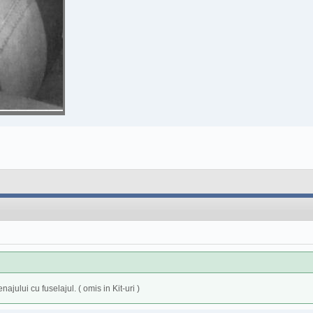
jului cu fuselajul. ( omis in Kit-uri )