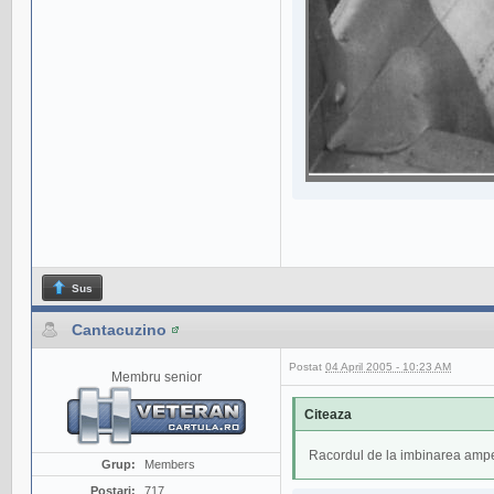
Sus
Cantacuzino
Postat
04 April 2005 - 10:23 AM
Membru senior
Citeaza
Racordul de la imbinarea ampena
Grup:
Members
Postari:
717