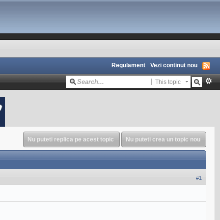
Regulament
Vezi continut nou
This topic
Nu puteti replica pe acest topic
Nu puteti crea un topic nou
#1