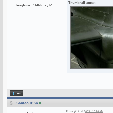
Thumbnail atasat
Inregistrat:
22-February 05
Sus
Cantacuzino
Postat
04 April 2005 - 10:26 AM