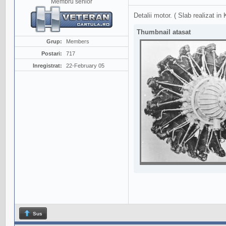
Membru senior
Detalii motor. ( Slab realizat in K
Thumbnail atasat
Grup:
Members
Postari:
717
Inregistrat:
22-February 05
Sus