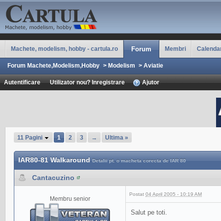
Machete, modelism, hobby - cartula.ro
Forum
Membri
Calenda
Forum Machete,Modelism,Hobby
>
Modelism
>
Aviatie
Autentificare
Utilizator nou? Inregistrare
Ajutor
11 Pagini
1
2
3
→
Ultima »
IAR80-81 Walkaround
Detalii pt. o macheta corecta de IAR 80
Cantacuzino
Postat
04 April 2005 - 10:19 AM
Membru senior
Salut pe toti.