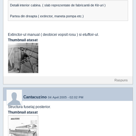
Detalii interior cabina. ( slab reprezentate de fabricantii de Kit-uri )
Partea din dreapta ( extinctor, maneta pompa etc.)
Extinctor-ul manual ( deobicei vopsit rosu ) si etuffoir-ul.
Thumbnail atasat
Raspuns
Cantacuzino
04 April 2005 - 02:02 PM
Structura fuselaj posterior.
Thumbnail atasat