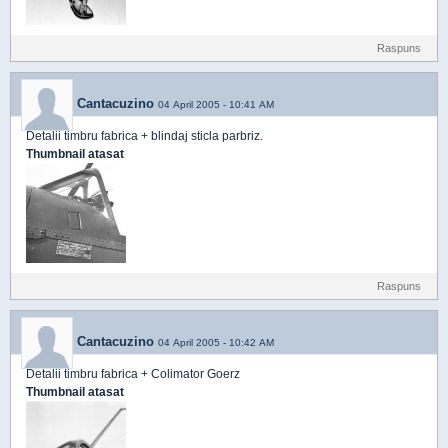
Raspuns
Cantacuzino
04 April 2005 - 10:41 AM
Detalii timbru fabrica + blindaj sticla parbriz.
Thumbnail atasat
Raspuns
Cantacuzino
04 April 2005 - 10:42 AM
Detalii timbru fabrica + Colimator Goerz
Thumbnail atasat