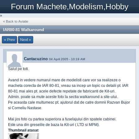
Forum Machete,Modelism,Hobby
»
« Back to Aviatie
IAR80-81 Walkaround
« Prev
Next »
Cantacuzino
04 April 2005 - 10:19 AM
Salut pe toti.
Avand in vedere numarul mare de modelisti care vor sa realizeze o
macheta corecta de IAR 80-81, vreau sa incep un topic cu detalii pt. IAR
80-81 mai ales pt. acele defecte repetate de fabricanti de Kit-uri.
Admin. poate sa mute aceste foto la sectia walkaround a site-ului.
Pe aceasta cale multumesc pt. ajutorul dat de catre domnii Razvan Bujor
si Corneliu Nastase.
Mai jos foto cu partea superiora a fuselajului din spatele cabinei.
Este una din greselile de baza la Kit-uri ( LTD si MPM).
Thumbnail atasat