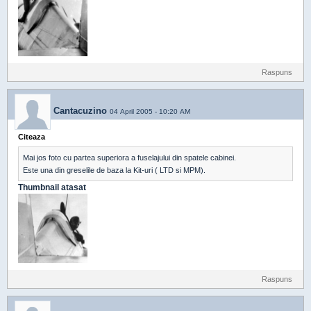
Raspuns
Cantacuzino
04 April 2005 - 10:20 AM
Citeaza
Mai jos foto cu partea superiora a fuselajului din spatele cabinei.
Este una din greselile de baza la Kit-uri ( LTD si MPM).
Thumbnail atasat
Raspuns