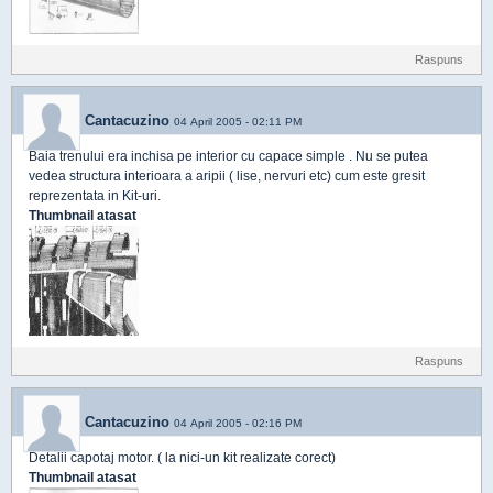
Raspuns
Cantacuzino
04 April 2005 - 02:11 PM
Baia trenului era inchisa pe interior cu capace simple . Nu se putea
vedea structura interioara a aripii ( lise, nervuri etc) cum este gresit
reprezentata in Kit-uri.
Thumbnail atasat
Raspuns
Cantacuzino
04 April 2005 - 02:16 PM
Detalii capotaj motor. ( la nici-un kit realizate corect)
Thumbnail atasat