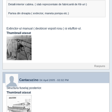
Detalii interior cabina. ( slab reprezentate de fabricantii de Kit-uri )
Partea din dreapta ( extinctor, maneta pompa etc.)
Extinctor-ul manual ( deobicei vopsit rosu ) si etuffoir-ul.
Thumbnail atasat
Raspuns
Cantacuzino
04 April 2005 - 02:02 PM
Structura fuselaj posterior.
Thumbnail atasat