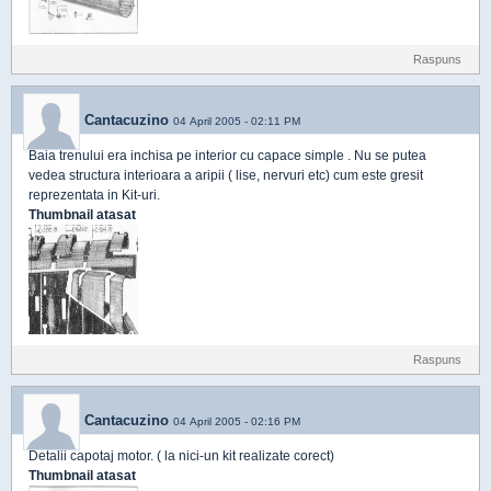
Raspuns
Cantacuzino
04 April 2005 - 02:11 PM
Baia trenului era inchisa pe interior cu capace simple . Nu se putea
vedea structura interioara a aripii ( lise, nervuri etc) cum este gresit
reprezentata in Kit-uri.
Thumbnail atasat
Raspuns
Cantacuzino
04 April 2005 - 02:16 PM
Detalii capotaj motor. ( la nici-un kit realizate corect)
Thumbnail atasat