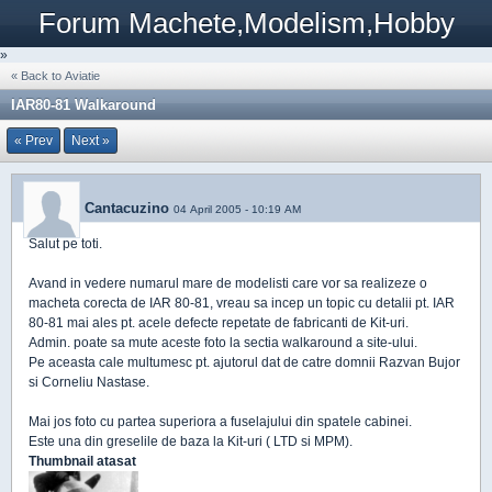
Forum Machete,Modelism,Hobby
»
« Back to Aviatie
IAR80-81 Walkaround
« Prev
Next »
Cantacuzino
04 April 2005 - 10:19 AM
Salut pe toti.
Avand in vedere numarul mare de modelisti care vor sa realizeze o
macheta corecta de IAR 80-81, vreau sa incep un topic cu detalii pt. IAR
80-81 mai ales pt. acele defecte repetate de fabricanti de Kit-uri.
Admin. poate sa mute aceste foto la sectia walkaround a site-ului.
Pe aceasta cale multumesc pt. ajutorul dat de catre domnii Razvan Bujor
si Corneliu Nastase.
Mai jos foto cu partea superiora a fuselajului din spatele cabinei.
Este una din greselile de baza la Kit-uri ( LTD si MPM).
Thumbnail atasat