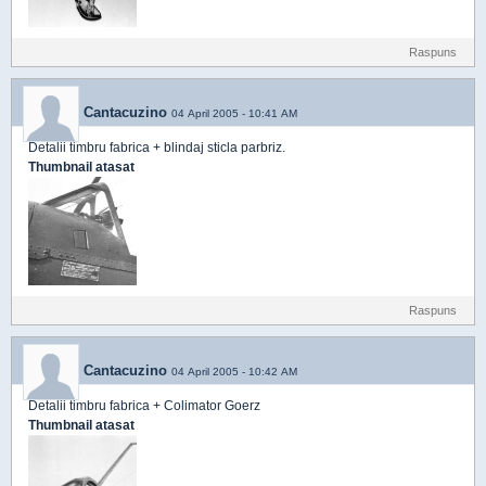
Raspuns
Cantacuzino
04 April 2005 - 10:41 AM
Detalii timbru fabrica + blindaj sticla parbriz.
Thumbnail atasat
Raspuns
Cantacuzino
04 April 2005 - 10:42 AM
Detalii timbru fabrica + Colimator Goerz
Thumbnail atasat