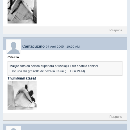
Raspuns
Cantacuzino
04 April 2005 - 10:20 AM
Citeaza
Mai jos foto cu partea superiora a fuselajului din spatele cabinei.
Este una din greselile de baza la Kit-uri ( LTD si MPM).
Thumbnail atasat
Raspuns