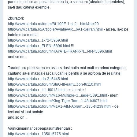
parte din cei ce au postat inaintea ta, o sa incerc (aleatoriu binenteles),
sa-ti dau cateva exemple.
Zburatori:
http://www.cartula.ro/forum/Bf-109E-1-si-J....html&st=20
http://www.cartula.ro/Articole/Aviatie/Aic...6A1-Seiran.html
- aicea, ia-o pe
indelete ca merita.
http://www.cartula.r...1-72-t5959.html
http://www.cartula.r...ELEN-t5896.html
!!!
http://www.cartula.ro/forum/HAYATE-FRANK-N...I-84-t5596.html
and so on...
Taratori, cu precizarea ca astia-s dusi putin mai mult ca prima categorie,
cautand sa-si mazgaleasca jucariile pentru a se apropia de realitate :
http://www.cartula.r...da-2-t5445.html
http://www.cartula.ro/forum/StuG-III-early...tion-t6110.html
http://www.cartula.r...ILL-t6013.html-
cu atentie !
http://www.cartula.ro/forum/M16-Multiple-G...iage-t5391.html
- idem
http://www.cartula.ro/forum/King-Tiger-Tam...1-48-t4807.html
http://www.cartula.ro/forum/M1A1-AIM-Abram...-135-t4239.html
- de
lecturat si luat aminte
and so on...
Vajniciimarinaricepeapasuntstrengari :
http://www.cartula.r...1350-t5775.html