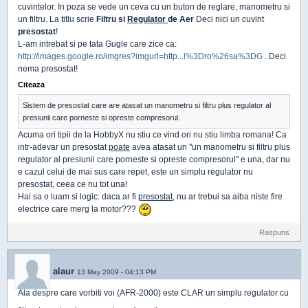
cuvintelor. In poza se vede un ceva cu un buton de reglare, manometru si
un filtru. La titlu scrie
Filtru si
Regulator
de Aer
Deci nici un cuvint
presostat
!
L-am intrebat si pe tata Gugle care zice ca:
http://images.google.ro/imgres?imgurl=http...l%3Dro%26sa%3DG
. Deci
nema presostat!
Citeaza
Sistem de presostat care are atasat un manometru si filtru plus regulator al
presiunii care porneste si opreste compresorul.
Acuma ori tipii de la HobbyX nu stiu ce vind ori nu stiu limba romana! Ca
intr-adevar un presostat
poate
avea atasat un "un manometru si filtru plus
regulator al presiunii care porneste si opreste compresorul" e una, dar nu
e cazul celui de mai sus care repet, este un simplu regulator nu
presostat, ceea ce nu tot una!
Hai sa o luam si logic: daca ar fi
presostat
, nu ar trebui sa aiba niste fire
electrice care merg la motor???
Raspuns
alaur
13 May 2009 - 04:13 PM
Ala despre care vorbiti voi (AFR-2000) este CLAR un simplu regulator cu
.