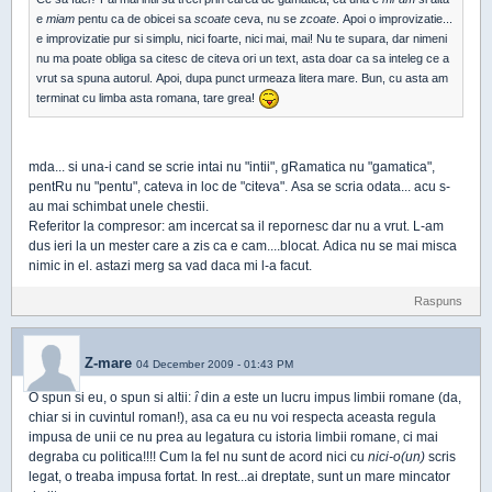
e
miam
pentu ca de obicei sa
scoate
ceva, nu se
zcoate
. Apoi o improvizatie...
e improvizatie pur si simplu, nici foarte, nici mai, mai! Nu te supara, dar nimeni
nu ma poate obliga sa citesc de citeva ori un text, asta doar ca sa inteleg ce a
vrut sa spuna autorul. Apoi, dupa punct urmeaza litera mare. Bun, cu asta am
terminat cu limba asta romana, tare grea!
mda... si una-i cand se scrie intai nu "intii", gRamatica nu "gamatica",
pentRu nu "pentu", cateva in loc de "citeva". Asa se scria odata... acu s-
au mai schimbat unele chestii.
Referitor la compresor: am incercat sa il repornesc dar nu a vrut. L-am
dus ieri la un mester care a zis ca e cam....blocat. Adica nu se mai misca
nimic in el. astazi merg sa vad daca mi l-a facut.
Raspuns
Z-mare
04 December 2009 - 01:43 PM
O spun si eu, o spun si altii:
î
din
a
este un lucru impus limbii romane (da,
chiar si in cuvintul roman!), asa ca eu nu voi respecta aceasta regula
impusa de unii ce nu prea au legatura cu istoria limbii romane, ci mai
degraba cu politica!!!! Cum la fel nu sunt de acord nici cu
nici-o(un)
scris
legat, o treaba impusa fortat. In rest...ai dreptate, sunt un mare mincator