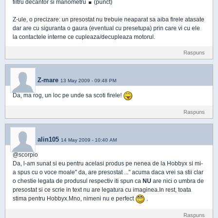
filtru decantor si manometru
(punct)
Z-ule, o precizare: un presostat nu trebuie neaparat sa aiba firele atasate
dar are cu siguranta o gaura (eventual cu presetupa) prin care vi cu ele
la contactele interne ce cupleaza/decupleaza motorul.
Raspuns
Z-mare
13 May 2009 - 09:48 PM
Da, ma rog, un loc pe unde sa scoti firele!
Raspuns
alin105
14 May 2009 - 10:40 AM
@scorpio
Da, l-am sunat si eu pentru acelasi produs pe nenea de la Hobbyx si mi-
a spus cu o voce moale" da, are presostat ..." acuma daca vrei sa stii clar
o chestie legata de produsul respectiv iti spun ca
NU
are nici o umbra de
presostat si ce scrie in text nu are legatura cu imaginea.In rest, toata
stima pentru Hobbyx.Mno, nimeni nu e perfect
.
Raspuns