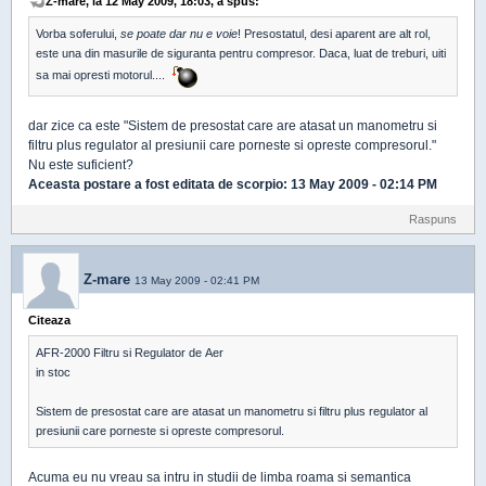
Z-mare, la 12 May 2009, 18:03, a spus:
Vorba soferului,
se poate dar nu e voie
! Presostatul, desi aparent are alt rol,
este una din masurile de siguranta pentru compresor. Daca, luat de treburi, uiti
sa mai opresti motorul....
dar zice ca este "Sistem de presostat care are atasat un manometru si
filtru plus regulator al presiunii care porneste si opreste compresorul."
Nu este suficient?
Aceasta postare a fost editata de
scorpio
: 13 May 2009 - 02:14 PM
Raspuns
Z-mare
13 May 2009 - 02:41 PM
Citeaza
AFR-2000 Filtru si Regulator de Aer
in stoc
Sistem de presostat care are atasat un manometru si filtru plus regulator al
presiunii care porneste si opreste compresorul.
Acuma eu nu vreau sa intru in studii de limba roama si semantica