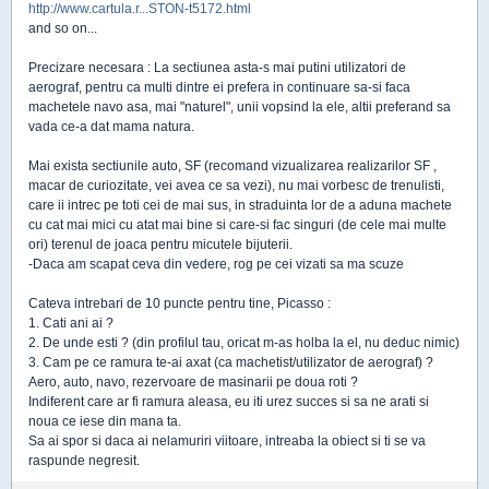
http://www.cartula.r...STON-t5172.html
and so on...
Precizare necesara : La sectiunea asta-s mai putini utilizatori de
aerograf, pentru ca multi dintre ei prefera in continuare sa-si faca
machetele navo asa, mai "naturel", unii vopsind la ele, altii preferand sa
vada ce-a dat mama natura.
Mai exista sectiunile auto, SF (recomand vizualizarea realizarilor SF ,
macar de curiozitate, vei avea ce sa vezi), nu mai vorbesc de trenulisti,
care ii intrec pe toti cei de mai sus, in straduinta lor de a aduna machete
cu cat mai mici cu atat mai bine si care-si fac singuri (de cele mai multe
ori) terenul de joaca pentru micutele bijuterii.
-Daca am scapat ceva din vedere, rog pe cei vizati sa ma scuze
Cateva intrebari de 10 puncte pentru tine, Picasso :
1. Cati ani ai ?
2. De unde esti ? (din profilul tau, oricat m-as holba la el, nu deduc nimic)
3. Cam pe ce ramura te-ai axat (ca machetist/utilizator de aerograf) ?
Aero, auto, navo, rezervoare de masinarii pe doua roti ?
Indiferent care ar fi ramura aleasa, eu iti urez succes si sa ne arati si
noua ce iese din mana ta.
Sa ai spor si daca ai nelamuriri viitoare, intreaba la obiect si ti se va
raspunde negresit.