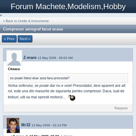
Forum Machete,Modelism,Hobby
»
« Back to Unelte & Instrumente
Compresor aerograf facut acasa
« Prev
Next »
Z-mare
13 May 2009 - 08:03 AM
Citeaza
se poate folosi doar asta fara presostat?
Vorba soferului,
se poate dar nu e voie
! Presostatul, desi aparent are alt
rol, este una din masurile de siguranta pentru compresor. Daca, luat de
treburi, uiti sa mai opresti motorul....
Raspuns
Mr32
13 May 2009 - 02:13 PM