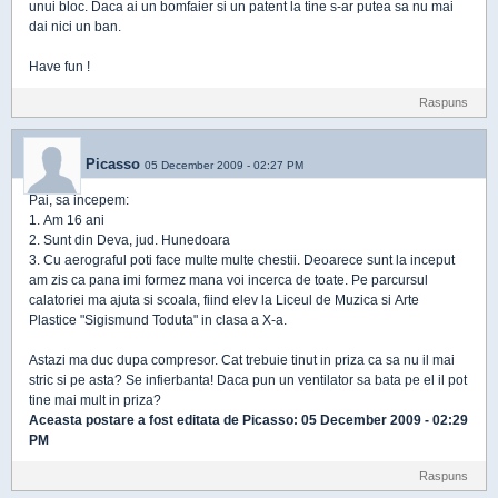
unui bloc. Daca ai un bomfaier si un patent la tine s-ar putea sa nu mai
dai nici un ban.
Have fun !
Raspuns
Picasso
05 December 2009 - 02:27 PM
Pai, sa incepem:
1. Am 16 ani
2. Sunt din Deva, jud. Hunedoara
3. Cu aerograful poti face multe multe chestii. Deoarece sunt la inceput
am zis ca pana imi formez mana voi incerca de toate. Pe parcursul
calatoriei ma ajuta si scoala, fiind elev la Liceul de Muzica si Arte
Plastice "Sigismund Toduta" in clasa a X-a.
Astazi ma duc dupa compresor. Cat trebuie tinut in priza ca sa nu il mai
stric si pe asta? Se infierbanta! Daca pun un ventilator sa bata pe el il pot
tine mai mult in priza?
Aceasta postare a fost editata de
Picasso
: 05 December 2009 - 02:29
PM
Raspuns