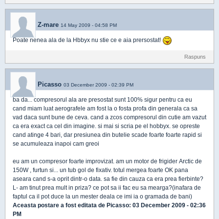
Z-mare
14 May 2009 - 04:58 PM
Poate nenea ala de la Hbbyx nu stie ce e aia prersostat!
Raspuns
Picasso
03 December 2009 - 02:39 PM
ba da... compresorul ala are presostat sunt 100% sigur pentru ca eu
cand miam luat aerografele am fost la o fosta profa din generala ca sa
vad daca sunt bune de ceva. cand a zcos compresorul din cutie am vazut
ca era exact ca cel din imagine. si mai si scria pe el hobbyx. se opreste
cand atinge 4 bari, dar presiunea din butelie scade foarte foarte rapid si
se acumuleaza inapoi cam greoi
eu am un compresor foarte improvizat. am un motor de frigider Arctic de
150W , furtun si... un tub gol de fixativ. totul mergea foarte OK pana
aseara cand s-a oprit dintr-o data. sa fie din cauza ca era prea fierbinte?
L- am tinut prea mult in priza? ce pot sa ii fac eu sa mearga?(inafara de
faptul ca il pot duce la un mester deala ce imi ia o gramada de bani)
Aceasta postare a fost editata de
Picasso
: 03 December 2009 - 02:36
PM