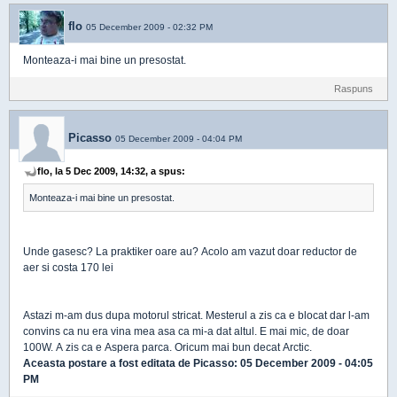
flo
05 December 2009 - 02:32 PM
Monteaza-i mai bine un presostat.
Raspuns
Picasso
05 December 2009 - 04:04 PM
flo, la 5 Dec 2009, 14:32, a spus:
Monteaza-i mai bine un presostat.
Unde gasesc? La praktiker oare au? Acolo am vazut doar reductor de
aer si costa 170 lei
Astazi m-am dus dupa motorul stricat. Mesterul a zis ca e blocat dar l-am
convins ca nu era vina mea asa ca mi-a dat altul. E mai mic, de doar
100W. A zis ca e Aspera parca. Oricum mai bun decat Arctic.
Aceasta postare a fost editata de
Picasso
: 05 December 2009 - 04:05
PM