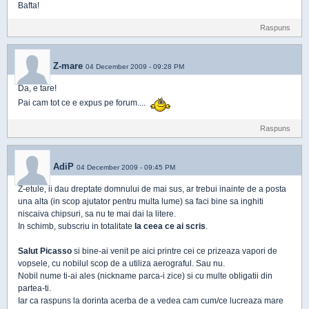
Bafta!
Raspuns
Z-mare
04 December 2009 - 09:28 PM
Da, e tare!
Pai cam tot ce e expus pe forum....
Raspuns
AdiP
04 December 2009 - 09:45 PM
Z-etule, ii dau dreptate domnului de mai sus, ar trebui inainte de a posta
una alta (in scop ajutator pentru multa lume) sa faci bine sa inghiti
niscaiva chipsuri, sa nu te mai dai la litere.
In schimb, subscriu in totalitate
la ceea ce ai scris
.
Salut Picasso
si bine-ai venit pe aici printre cei ce prizeaza vapori de
vopsele, cu nobilul scop de a utiliza aerograful. Sau nu.
Nobil nume ti-ai ales (nickname parca-i zice) si cu multe obligatii din
partea-ti.
Iar ca raspuns la dorinta acerba de a vedea cam cum/ce lucreaza mare