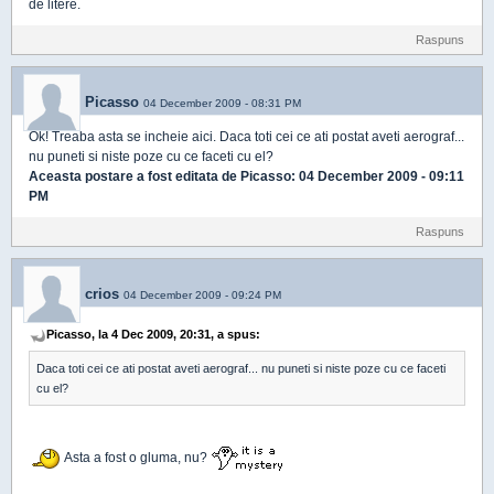
de litere.
Raspuns
Picasso
04 December 2009 - 08:31 PM
Ok! Treaba asta se incheie aici. Daca toti cei ce ati postat aveti aerograf...
nu puneti si niste poze cu ce faceti cu el?
Aceasta postare a fost editata de
Picasso
: 04 December 2009 - 09:11
PM
Raspuns
crios
04 December 2009 - 09:24 PM
Picasso, la 4 Dec 2009, 20:31, a spus:
Daca toti cei ce ati postat aveti aerograf... nu puneti si niste poze cu ce faceti
cu el?
Asta a fost o gluma, nu?