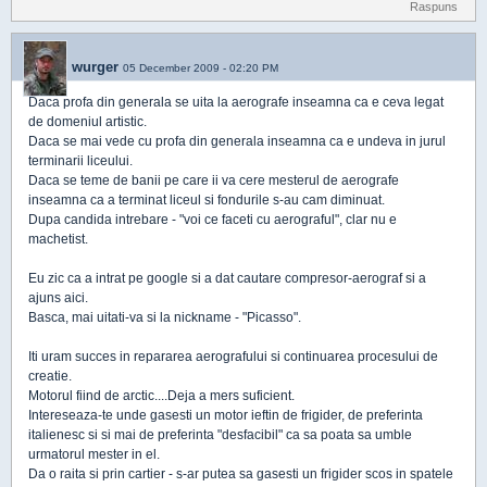
Raspuns
wurger
05 December 2009 - 02:20 PM
Daca profa din generala se uita la aerografe inseamna ca e ceva legat
de domeniul artistic.
Daca se mai vede cu profa din generala inseamna ca e undeva in jurul
terminarii liceului.
Daca se teme de banii pe care ii va cere mesterul de aerografe
inseamna ca a terminat liceul si fondurile s-au cam diminuat.
Dupa candida intrebare - "voi ce faceti cu aerograful", clar nu e
machetist.
Eu zic ca a intrat pe google si a dat cautare compresor-aerograf si a
ajuns aici.
Basca, mai uitati-va si la nickname - "Picasso".
Iti uram succes in repararea aerografului si continuarea procesului de
creatie.
Motorul fiind de arctic....Deja a mers suficient.
Intereseaza-te unde gasesti un motor ieftin de frigider, de preferinta
italienesc si si mai de preferinta "desfacibil" ca sa poata sa umble
urmatorul mester in el.
Da o raita si prin cartier - s-ar putea sa gasesti un frigider scos in spatele