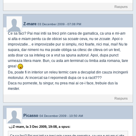
Raspuns
Z-mare
03 December 2009 - 07:08 PM
Ce sa faci? Pai mai intii sa treci prin carea de gamatica, ca una e
mi-am
si alta e
miam
pentu ca de obicei sa
scoate
ceva, nu se
zcoate
. Apoi o
improvizatie... e improvizatie pur si simplu, nici foarte, nici mai, mai! Nu te
supara, dar nimeni nu ma poate obliga sa citesc de citeva ori un text,
asta doar ca sa inteleg ce a vrut sa spuna autorul. Apoi, dupa punct
urmeaza litera mare. Bun, cu asta am terminat cu limba asta romana, tare
grea!
Da, poate fi in interior un releu termic care a decuplat din cauza incingerii
motorului. Ai incercat sa-l repornesti dupa ce s-a racit???
Daca nu porneste, tu singur, nu prea mai ai ce-i face, trebuie dus la
mester.
Raspuns
Picasso
04 December 2009 - 10:50 AM
Z-mare, la 3 Dec 2009, 19:08, a spus:
Ce sa faci? Pai mai intii sa treci prin carea de gamatica, ca una e
mi-am
si alta