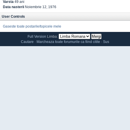
Varsta
49 ani
Data nasterii
Noiembrie 12, 1976
User Controls
Gaseste toate postarile/topicele mele
Full Version
Limba:
Cautare
·
Marcheaza toate forumurile ca fiind citite
·
Sus