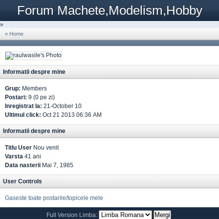
Forum Machete,Modelism,Hobby
»
« Home
Informatii despre mine
Grup:
Members
Postari:
9 (0 pe zi)
Inregistrat la:
21-October 10
Ultimul click:
Oct 21 2013 06:36 AM
Informatii despre mine
Titlu User
Nou venit
Varsta
41 ani
Data nasterii
Mai 7, 1985
User Controls
Gaseste toate postarile/topicele mele
Full Version
Limba: