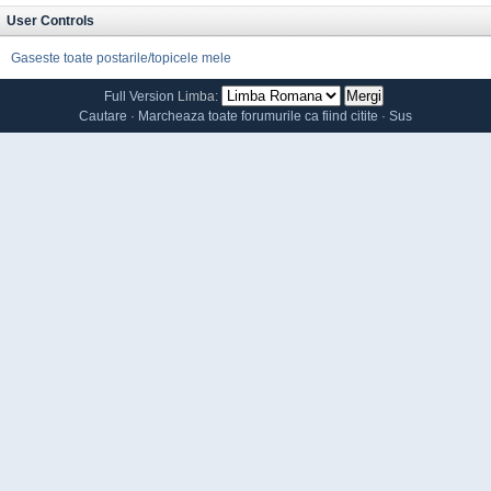
User Controls
Gaseste toate postarile/topicele mele
Full Version
Limba:
Cautare
·
Marcheaza toate forumurile ca fiind citite
·
Sus