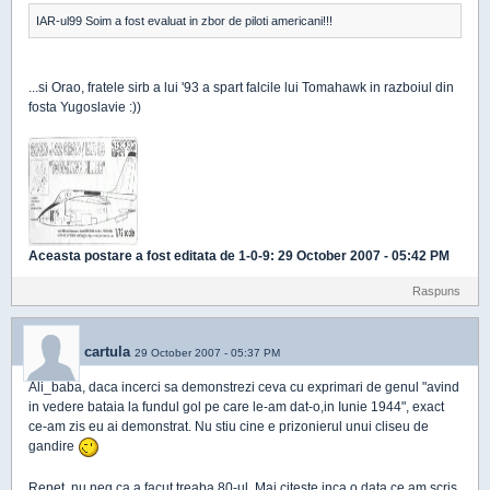
IAR-ul99 Soim a fost evaluat in zbor de piloti americani!!!
...si Orao, fratele sirb a lui '93 a spart falcile lui Tomahawk in razboiul din
fosta Yugoslavie :))
Aceasta postare a fost editata de
1-0-9
: 29 October 2007 - 05:42 PM
Raspuns
cartula
29 October 2007 - 05:37 PM
Ali_baba, daca incerci sa demonstrezi ceva cu exprimari de genul "avind
in vedere bataia la fundul gol pe care le-am dat-o,in Iunie 1944", exact
ce-am zis eu ai demonstrat. Nu stiu cine e prizonierul unui cliseu de
gandire
Repet, nu neg ca a facut treaba 80-ul. Mai citeste inca o data ce am scris.