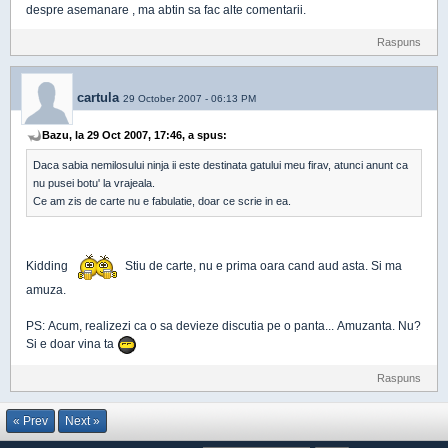
despre asemanare , ma abtin sa fac alte comentarii.
Raspuns
cartula
29 October 2007 - 06:13 PM
Bazu, la 29 Oct 2007, 17:46, a spus:
Daca sabia nemilosului ninja ii este destinata gatului meu firav, atunci anunt ca
nu pusei botu' la vrajeala.
Ce am zis de carte nu e fabulatie, doar ce scrie in ea.
Kidding
Stiu de carte, nu e prima oara cand aud asta. Si ma
amuza.
PS: Acum, realizezi ca o sa devieze discutia pe o panta... Amuzanta. Nu?
Si e doar vina ta
Raspuns
« Prev
Next »