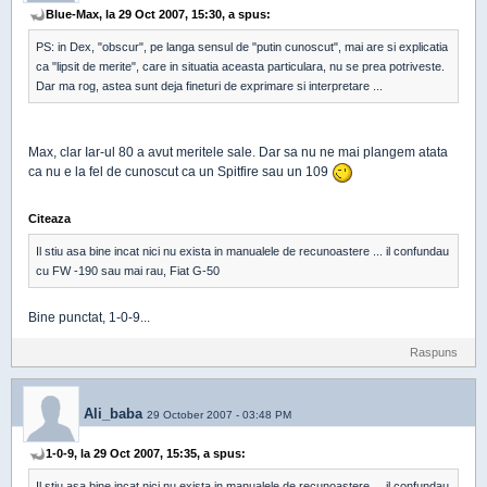
Blue-Max, la 29 Oct 2007, 15:30, a spus:
PS: in Dex, "obscur", pe langa sensul de "putin cunoscut", mai are si explicatia
ca "lipsit de merite", care in situatia aceasta particulara, nu se prea potriveste.
Dar ma rog, astea sunt deja fineturi de exprimare si interpretare ...
Max, clar Iar-ul 80 a avut meritele sale. Dar sa nu ne mai plangem atata
ca nu e la fel de cunoscut ca un Spitfire sau un 109
Citeaza
Il stiu asa bine incat nici nu exista in manualele de recunoastere ... il confundau
cu FW -190 sau mai rau, Fiat G-50
Bine punctat, 1-0-9...
Raspuns
Ali_baba
29 October 2007 - 03:48 PM
1-0-9, la 29 Oct 2007, 15:35, a spus:
Il stiu asa bine incat nici nu exista in manualele de recunoastere ... il confundau