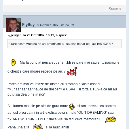
Raspuns
FlyBoy
29 October 2007 - 05:24 PM
eugen, la 29 Oct 2007, 16:19, a spus:
Oare peste vreo 50 de ani americanii au sa aiba habar ce-i aia IAR-93/99?
Marfa punctat neica eugene....Mi se pare mie sau entuziasmul e
o chestie care moare repede pe aici?
Parca am mai vaut faze de-aistea cu "Romania kicks ass" si
"Muhaahaahaahha, ce de doi centi e USAAF si forta a 15/9-a ca nu au
putut sa dea bine in noi"
Ali, lumea ma stie pe aici de gura mare
, si am apreciat ca oamenii
au fost prea calmi in a-ti explica ceva simplu "QUIT DREAMING" sau
"START WORKING ON IT" daca vrei sa faci ceva memorabil...
Pana una alta
si la multi ani!!!