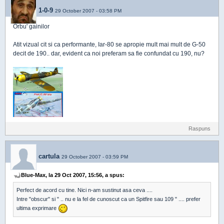
1-0-9
29 October 2007 - 03:58 PM
Orbu' gainilor
Atit vizual cit si ca performante, Iar-80 se apropie mult mai mult de G-50
decit de 190.. dar, evident ca noi preferam sa fie confundat cu 190, nu?
Raspuns
cartula
29 October 2007 - 03:59 PM
Blue-Max, la 29 Oct 2007, 15:56, a spus:
Perfect de acord cu tine. Nici n-am sustinut asa ceva ....
Intre "obscur" si " .. nu e la fel de cunoscut ca un Spitfire sau 109 " .... prefer
ultima exprimare