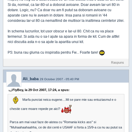
Si da, normal, ca Iar-80-ul a doborat avioane. Doar aveam Iar-uri 80 in
dotare. Logic, nu? Ca doar nu am fi putut sa doboram avioane cu
aparate care nu le aveam in dotare. Insa pana si romanii in '44
considerau Iar-ul 80 ca nemaifiind de multisor la inaltimea cerintelor zilei.
In schema lucrurilor, tot usor obscur e Iar-ul 80. Chit ca nu va place
termenul. Si asta nu o sa-l ajute sa apara in forma de kit. Cum de altfel
nici discutia asta n-o sa ajute la aparitia unui kit.
PS: buna rau gluma cu inspiratia pentru Fw... Foarte tare!
Raspuns
Ali_baba
29 October 2007 - 05:40 PM
FlyBoy, la 29 Oct 2007, 17:24, a spus:
Marfa punctat neica eugene....Mi se pare mie sau entuziasmul e o
chestie care moare repede pe aici?
Parca am mai vaut faze de-aistea cu "Romania kicks ass" si
"Muhaahaahaahha, ce de doi centi e USAAF si forta a 15/9-a ca nu au putut sa