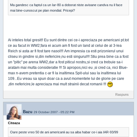
Ma gandesc ca faptul ca un Iar-80 a doborat niste avioane candva nu il face
mai bine-cunoscut pe plan mondial. Pricepi?
Ai inteles total gresit!! Eu sunt dintre cei ce-i apreciaza pe americani pt.tot
ce au facut in WW2;fara ei acum am fi fost un land al celui de al 3-lea
Reich si asta ar fi fost tare nasol!!! Am impresia ca esti prizonierul unui
cliseu in gindire si,din nefericire,nu esti singurul!!! Stiu prea bine ca a fost
un "pitic" pe arena WW2,dar a fost piticul nostru,si cred ca trebuie sa-i
aratam mai multa consideratie !!! Si apropos,nici eu ,si cred ca, nici Blue-
max n-avem pretentia c-ar fi la inaltimea Spit-ului sau la inaltimea lui
109...Eu vreau sa spun doar ca a avut momentele lui de glorie pe care
,din nefericire,le apreciaza mai mult strainii decat romanii !!!
Raspuns
Bazu
29 October 2007 - 05:22 PM
Citeaza
Oare peste vreo 50 de ani americanii au sa aiba habar ce-i aia IAR-93/99