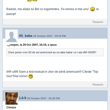
Radule, ma alatur lui Bill cu rugamintea...Fa nenea si mie unu'
la
pasopt'
Raspuns
Ali_baba
29 October 2007 - 05:25 PM
eugen, la 29 Oct 2007, 16:19, a spus:
Oare peste vreo 50 de ani americanii au sa aiba habar ce-i aia IAR-93/99?
IAR-ul99 Soim a fost evaluat in zbor de piloti americani!!! Citeste "Top
Gun"!Hai noroc!
Raspuns
1-0-9
29 October 2007 - 05:36 PM
Citeaza