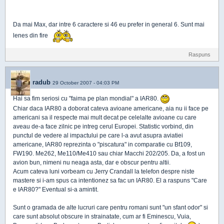
Da mai Max, dar intre 6 caractere si 46 eu prefer in general 6. Sunt mai
lenes din fire
Raspuns
radub
29 October 2007 - 04:03 PM
Hai sa fim seriosi cu "faima pe plan mondial" a IAR80.
Chiar daca IAR80 a doborat cateva avioane americane, aia nu ii face pe
americani sa il respecte mai mult decat pe celelalte avioane cu care
aveau de-a face zilnic pe intreg cerul Europei. Statistic vorbind, din
punctul de vedere al impactului pe care l-a avut asupra aviatiei
americane, IAR80 reprezinta o "piscatura" in comparatie cu Bf109,
FW190. Me262, Me110/Me410 sau chiar Macchi 202/205. Da, a fost un
avion bun, nimeni nu neaga asta, dar e obscur pentru altii.
Acum cateva luni vorbeam cu Jerry Crandall la telefon despre niste
mastere si i-am spus ca intentionez sa fac un IAR80. El a raspuns "Care
e IAR80?" Eventual si-a amintit.
Sunt o gramada de alte lucruri care pentru romani sunt "un sfant odor" si
care sunt absolut obscure in strainatate, cum ar fi Eminescu, Vuia,