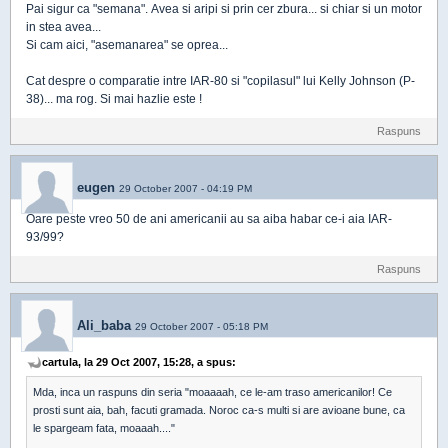
Pai sigur ca "semana". Avea si aripi si prin cer zbura... si chiar si un motor
in stea avea...
Si cam aici, "asemanarea" se oprea...
Cat despre o comparatie intre IAR-80 si "copilasul" lui Kelly Johnson (P-
38)... ma rog. Si mai hazlie este !
Raspuns
eugen
29 October 2007 - 04:19 PM
Oare peste vreo 50 de ani americanii au sa aiba habar ce-i aia IAR-
93/99?
Raspuns
Ali_baba
29 October 2007 - 05:18 PM
cartula, la 29 Oct 2007, 15:28, a spus:
Mda, inca un raspuns din seria "moaaaah, ce le-am traso americanilor! Ce
prosti sunt aia, bah, facuti gramada. Noroc ca-s multi si are avioane bune, ca
le spargeam fata, moaaah...."