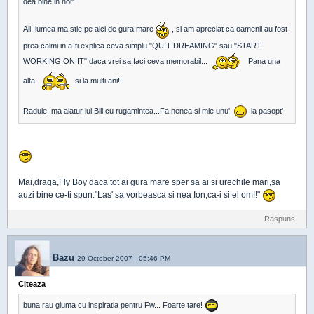
dea bine in noi"
Ali, lumea ma stie pe aici de gura mare
, si am apreciat ca oamenii au fost
prea calmi in a-ti explica ceva simplu "QUIT DREAMING" sau "START
WORKING ON IT" daca vrei sa faci ceva memorabil...
Pana una
alta
si la multi ani!!!
Radule, ma alatur lui Bill cu rugamintea...Fa nenea si mie unu'
la pasopt'
Mai,draga,Fly Boy daca tot ai gura mare sper sa ai si urechile mari,sa
auzi bine ce-ti spun:"Las' sa vorbeasca si nea Ion,ca-i si el om!!"
Raspuns
Bazu
29 October 2007 - 05:46 PM
Citeaza
buna rau gluma cu inspiratia pentru Fw... Foarte tare!