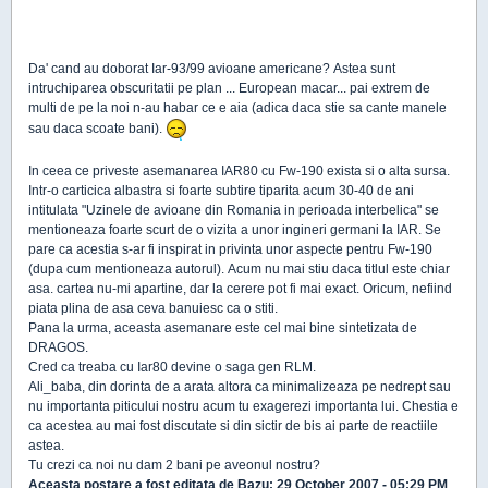
Da' cand au doborat Iar-93/99 avioane americane? Astea sunt
intruchiparea obscuritatii pe plan ... European macar... pai extrem de
multi de pe la noi n-au habar ce e aia (adica daca stie sa cante manele
sau daca scoate bani).
In ceea ce priveste asemanarea IAR80 cu Fw-190 exista si o alta sursa.
Intr-o carticica albastra si foarte subtire tiparita acum 30-40 de ani
intitulata "Uzinele de avioane din Romania in perioada interbelica" se
mentioneaza foarte scurt de o vizita a unor ingineri germani la IAR. Se
pare ca acestia s-ar fi inspirat in privinta unor aspecte pentru Fw-190
(dupa cum mentioneaza autorul). Acum nu mai stiu daca titlul este chiar
asa. cartea nu-mi apartine, dar la cerere pot fi mai exact. Oricum, nefiind
piata plina de asa ceva banuiesc ca o stiti.
Pana la urma, aceasta asemanare este cel mai bine sintetizata de
DRAGOS.
Cred ca treaba cu Iar80 devine o saga gen RLM.
Ali_baba, din dorinta de a arata altora ca minimalizeaza pe nedrept sau
nu importanta piticului nostru acum tu exagerezi importanta lui. Chestia e
ca acestea au mai fost discutate si din sictir de bis ai parte de reactiile
astea.
Tu crezi ca noi nu dam 2 bani pe aveonul nostru?
Aceasta postare a fost editata de
Bazu
: 29 October 2007 - 05:29 PM