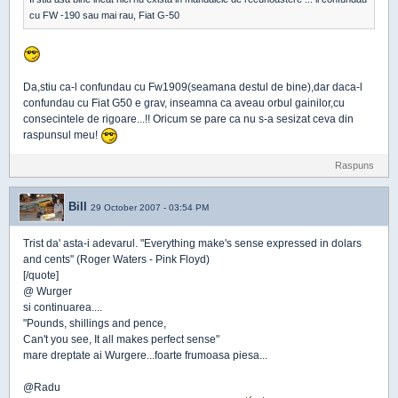
cu FW -190 sau mai rau, Fiat G-50
Da,stiu ca-l confundau cu Fw1909(seamana destul de bine),dar daca-l
confundau cu Fiat G50 e grav, inseamna ca aveau orbul gainilor,cu
consecintele de rigoare...!! Oricum se pare ca nu s-a sesizat ceva din
raspunsul meu!
Raspuns
Bill
29 October 2007 - 03:54 PM
Trist da' asta-i adevarul. "Everything make's sense expressed in dolars
and cents" (Roger Waters - Pink Floyd)
[/quote]
@ Wurger
si continuarea....
"Pounds, shillings and pence,
Can't you see, It all makes perfect sense"
mare dreptate ai Wurgere...foarte frumoasa piesa...
@Radu