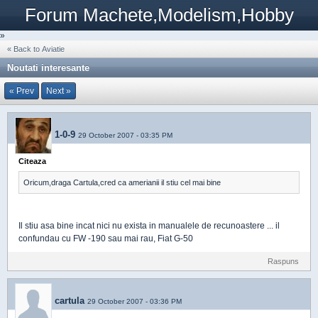
Forum Machete,Modelism,Hobby
»
« Back to Aviatie
Noutati interesante
« Prev
Next »
1-0-9
29 October 2007 - 03:35 PM
Citeaza
Oricum,draga Cartula,cred ca amerianii il stiu cel mai bine
Il stiu asa bine incat nici nu exista in manualele de recunoastere ... il
confundau cu FW -190 sau mai rau, Fiat G-50
Raspuns
cartula
29 October 2007 - 03:36 PM