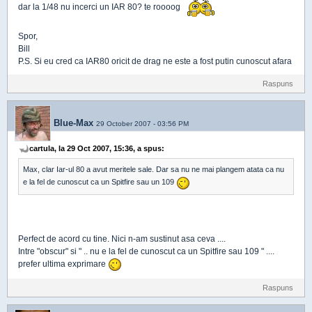
dar la 1/48 nu incerci un IAR 80? te roooog
Spor,
Bill
P.S. Si eu cred ca IAR80 oricit de drag ne este a fost putin cunoscut afara
Raspuns
Blue-Max
29 October 2007 - 03:56 PM
cartula, la 29 Oct 2007, 15:36, a spus:
Max, clar Iar-ul 80 a avut meritele sale. Dar sa nu ne mai plangem atata ca nu
e la fel de cunoscut ca un Spitfire sau un 109
Perfect de acord cu tine. Nici n-am sustinut asa ceva ....
Intre "obscur" si " .. nu e la fel de cunoscut ca un Spitfire sau 109 " ....
prefer ultima exprimare
Raspuns