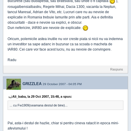
Bucuresti (sau Budapesta, sau Bratislava, sau unde o fi capitala
),
rosugalbensialbastru, Regele Mihai, Dacia 1300, vacanta la Neptun,
tancul Maresal, Adrian de Vito, etc. Lucruri care nu au nevoie de
explicatie in Romania trebuie lamurite prin alte parti. Aia e definitia
obscuritatii - dace e nevoie sa explici, e obscur.
Dun nefericire, IAR80 are nevoie de explicatie.
Oricum, polemicile astea inutile nu vor creste piata si nicii nu va indemna
un investitor sa sape adanc in buzunar ca sa scoata o macheta de
IAR80. Cei care vor face acest lucru, nu au nevoie de convingere.
Radu
Raspuns
GRIZZLEA
29 October 2007 - 04:05 PM
Ali_baba, la 29 Oct 2007, 15:48, a spus:
... cu Fw1909(seamana destul de bine)...
Pai, asta-i destul de hazlie, chiar si pentru cineva ratacit in epoca mini-
afevismului !