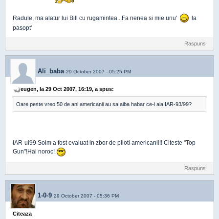
Radule, ma alatur lui Bill cu rugamintea...Fa nenea si mie unu'
la
pasopt'
Raspuns
Ali_baba
29 October 2007 - 05:25 PM
eugen, la 29 Oct 2007, 16:19, a spus:
Oare peste vreo 50 de ani americanii au sa aiba habar ce-i aia IAR-93/99?
IAR-ul99 Soim a fost evaluat in zbor de piloti americani!!! Citeste "Top
Gun"!Hai noroc!
Raspuns
1-0-9
29 October 2007 - 05:36 PM
Citeaza