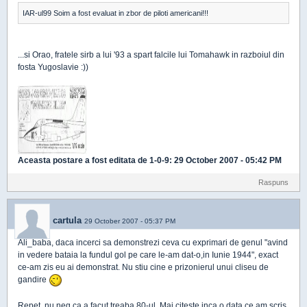
IAR-ul99 Soim a fost evaluat in zbor de piloti americani!!!
...si Orao, fratele sirb a lui '93 a spart falcile lui Tomahawk in razboiul din
fosta Yugoslavie :))
Aceasta postare a fost editata de
1-0-9
: 29 October 2007 - 05:42 PM
Raspuns
cartula
29 October 2007 - 05:37 PM
Ali_baba, daca incerci sa demonstrezi ceva cu exprimari de genul "avind
in vedere bataia la fundul gol pe care le-am dat-o,in Iunie 1944", exact
ce-am zis eu ai demonstrat. Nu stiu cine e prizonierul unui cliseu de
gandire
Repet, nu neg ca a facut treaba 80-ul. Mai citeste inca o data ce am scris.