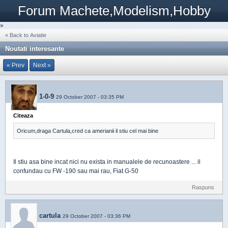
Forum Machete,Modelism,Hobby
»
« Back to Aviatie
Noutati interesante
« Prev
Next »
1-0-9
29 October 2007 - 03:35 PM
Citeaza
Oricum,draga Cartula,cred ca amerianii il stiu cel mai bine
Il stiu asa bine incat nici nu exista in manualele de recunoastere ... il
confundau cu FW -190 sau mai rau, Fiat G-50
Raspuns
cartula
29 October 2007 - 03:36 PM