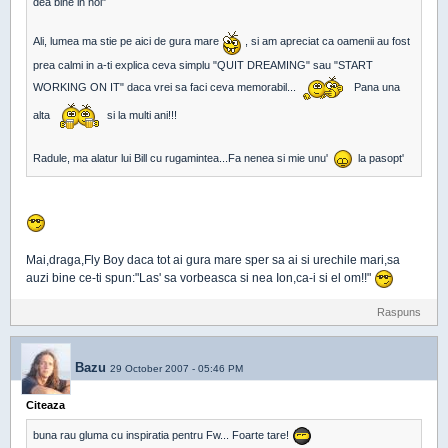
dea bine in noi"
Ali, lumea ma stie pe aici de gura mare
, si am apreciat ca oamenii au fost
prea calmi in a-ti explica ceva simplu "QUIT DREAMING" sau "START
WORKING ON IT" daca vrei sa faci ceva memorabil...
Pana una
alta
si la multi ani!!!
Radule, ma alatur lui Bill cu rugamintea...Fa nenea si mie unu'
la pasopt'
Mai,draga,Fly Boy daca tot ai gura mare sper sa ai si urechile mari,sa
auzi bine ce-ti spun:"Las' sa vorbeasca si nea Ion,ca-i si el om!!"
Raspuns
Bazu
29 October 2007 - 05:46 PM
Citeaza
buna rau gluma cu inspiratia pentru Fw... Foarte tare!