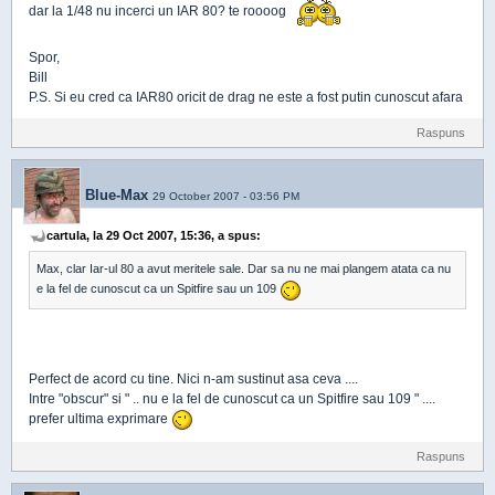
dar la 1/48 nu incerci un IAR 80? te roooog
Spor,
Bill
P.S. Si eu cred ca IAR80 oricit de drag ne este a fost putin cunoscut afara
Raspuns
Blue-Max
29 October 2007 - 03:56 PM
cartula, la 29 Oct 2007, 15:36, a spus:
Max, clar Iar-ul 80 a avut meritele sale. Dar sa nu ne mai plangem atata ca nu
e la fel de cunoscut ca un Spitfire sau un 109
Perfect de acord cu tine. Nici n-am sustinut asa ceva ....
Intre "obscur" si " .. nu e la fel de cunoscut ca un Spitfire sau 109 " ....
prefer ultima exprimare
Raspuns