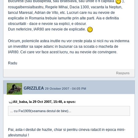
Bucuresti (sau Budapesta, sau Bratislava, sau unde o fi capitala
),
rosugalbensialbastru, Regele Mihai, Dacia 1300, vacanta la Neptun,
tancul Maresal, Adrian de Vito, etc. Lucruri care nu au nevoie de
explicatie in Romania trebuie lamurite prin alte parti. Aia e definitia
obscuritatii - dace e nevoie sa explici, e obscur.
Dun nefericire, IAR80 are nevoie de explicatie.
Oricum, polemicile astea inutile nu vor creste piata si nicii nu va indemna
un investitor sa sape adanc in buzunar ca sa scoata o macheta de
IAR80. Cei care vor face acest lucru, nu au nevoie de convingere.
Radu
Raspuns
GRIZZLEA
29 October 2007 - 04:05 PM
Ali_baba, la 29 Oct 2007, 15:48, a spus:
... cu Fw1909(seamana destul de bine)...
Pai, asta-i destul de hazlie, chiar si pentru cineva ratacit in epoca mini-
afevismului !