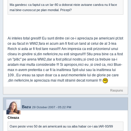
Ma gandesc ca faptul ca un Iar-80 a doborat niste avioane candva nu il face
mai bine-cunoscut pe plan mondial. Pricepi?
Ai inteles total gresit!! Eu sunt dintre cei ce-i apreciaza pe americani pt.tot
ce au facut in WW2;fara ei acum am fi fost un land al celui de al 3-lea
Reich si asta ar fi fost tare nasol!!! Am impresia ca esti prizonierul unui
cliseu in gindire si,din nefericire,nu esti singurul!!! Stiu prea bine ca a fost
un "pitic" pe arena WW2,dar a fost piticul nostru,si cred ca trebuie sa-i
aratam mai multa consideratie !!! Si apropos,nici eu ,si cred ca, nici Blue-
max n-avem pretentia c-ar fi la inaltimea Spit-ului sau la inaltimea lui
109...Eu vreau sa spun doar ca a avut momentele lui de glorie pe care
,din nefericire,le apreciaza mai mult strainii decat romanii !!!
Raspuns
Bazu
29 October 2007 - 05:22 PM
Citeaza
Oare peste vreo 50 de ani americanii au sa aiba habar ce-i aia IAR-93/99