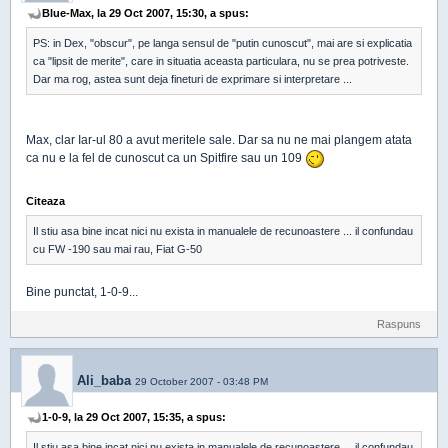
Blue-Max, la 29 Oct 2007, 15:30, a spus:
PS: in Dex, "obscur", pe langa sensul de "putin cunoscut", mai are si explicatia
ca "lipsit de merite", care in situatia aceasta particulara, nu se prea potriveste.
Dar ma rog, astea sunt deja fineturi de exprimare si interpretare ...
Max, clar Iar-ul 80 a avut meritele sale. Dar sa nu ne mai plangem atata
ca nu e la fel de cunoscut ca un Spitfire sau un 109
Citeaza
Il stiu asa bine incat nici nu exista in manualele de recunoastere ... il confundau
cu FW -190 sau mai rau, Fiat G-50
Bine punctat, 1-0-9...
Raspuns
Ali_baba
29 October 2007 - 03:48 PM
1-0-9, la 29 Oct 2007, 15:35, a spus:
Il stiu asa bine incat nici nu exista in manualele de recunoastere ... il confundau