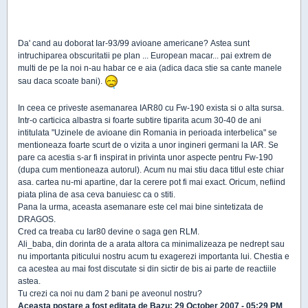
Da' cand au doborat Iar-93/99 avioane americane? Astea sunt
intruchiparea obscuritatii pe plan ... European macar... pai extrem de
multi de pe la noi n-au habar ce e aia (adica daca stie sa cante manele
sau daca scoate bani).
In ceea ce priveste asemanarea IAR80 cu Fw-190 exista si o alta sursa.
Intr-o carticica albastra si foarte subtire tiparita acum 30-40 de ani
intitulata "Uzinele de avioane din Romania in perioada interbelica" se
mentioneaza foarte scurt de o vizita a unor ingineri germani la IAR. Se
pare ca acestia s-ar fi inspirat in privinta unor aspecte pentru Fw-190
(dupa cum mentioneaza autorul). Acum nu mai stiu daca titlul este chiar
asa. cartea nu-mi apartine, dar la cerere pot fi mai exact. Oricum, nefiind
piata plina de asa ceva banuiesc ca o stiti.
Pana la urma, aceasta asemanare este cel mai bine sintetizata de
DRAGOS.
Cred ca treaba cu Iar80 devine o saga gen RLM.
Ali_baba, din dorinta de a arata altora ca minimalizeaza pe nedrept sau
nu importanta piticului nostru acum tu exagerezi importanta lui. Chestia e
ca acestea au mai fost discutate si din sictir de bis ai parte de reactiile
astea.
Tu crezi ca noi nu dam 2 bani pe aveonul nostru?
Aceasta postare a fost editata de
Bazu
: 29 October 2007 - 05:29 PM