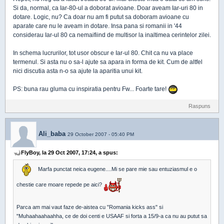
Si da, normal, ca Iar-80-ul a doborat avioane. Doar aveam Iar-uri 80 in
dotare. Logic, nu? Ca doar nu am fi putut sa doboram avioane cu
aparate care nu le aveam in dotare. Insa pana si romanii in '44
considerau Iar-ul 80 ca nemaifiind de multisor la inaltimea cerintelor zilei.
In schema lucrurilor, tot usor obscur e Iar-ul 80. Chit ca nu va place
termenul. Si asta nu o sa-l ajute sa apara in forma de kit. Cum de altfel
nici discutia asta n-o sa ajute la aparitia unui kit.
PS: buna rau gluma cu inspiratia pentru Fw... Foarte tare!
Raspuns
Ali_baba
29 October 2007 - 05:40 PM
FlyBoy, la 29 Oct 2007, 17:24, a spus:
Marfa punctat neica eugene....Mi se pare mie sau entuziasmul e o
chestie care moare repede pe aici?
Parca am mai vaut faze de-aistea cu "Romania kicks ass" si
"Muhaahaahaahha, ce de doi centi e USAAF si forta a 15/9-a ca nu au putut sa