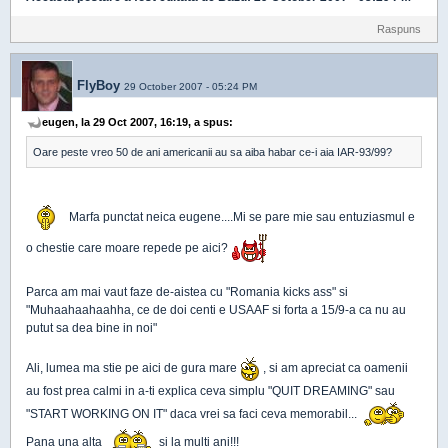
Raspuns
FlyBoy
29 October 2007 - 05:24 PM
eugen, la 29 Oct 2007, 16:19, a spus:
Oare peste vreo 50 de ani americanii au sa aiba habar ce-i aia IAR-93/99?
Marfa punctat neica eugene....Mi se pare mie sau entuziasmul e
o chestie care moare repede pe aici?
Parca am mai vaut faze de-aistea cu "Romania kicks ass" si
"Muhaahaahaahha, ce de doi centi e USAAF si forta a 15/9-a ca nu au
putut sa dea bine in noi"
Ali, lumea ma stie pe aici de gura mare
, si am apreciat ca oamenii
au fost prea calmi in a-ti explica ceva simplu "QUIT DREAMING" sau
"START WORKING ON IT" daca vrei sa faci ceva memorabil...
Pana una alta
si la multi ani!!!