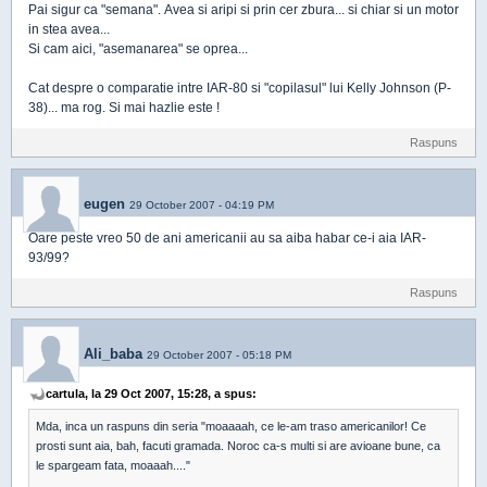
Pai sigur ca "semana". Avea si aripi si prin cer zbura... si chiar si un motor
in stea avea...
Si cam aici, "asemanarea" se oprea...
Cat despre o comparatie intre IAR-80 si "copilasul" lui Kelly Johnson (P-
38)... ma rog. Si mai hazlie este !
Raspuns
eugen
29 October 2007 - 04:19 PM
Oare peste vreo 50 de ani americanii au sa aiba habar ce-i aia IAR-
93/99?
Raspuns
Ali_baba
29 October 2007 - 05:18 PM
cartula, la 29 Oct 2007, 15:28, a spus:
Mda, inca un raspuns din seria "moaaaah, ce le-am traso americanilor! Ce
prosti sunt aia, bah, facuti gramada. Noroc ca-s multi si are avioane bune, ca
le spargeam fata, moaaah...."