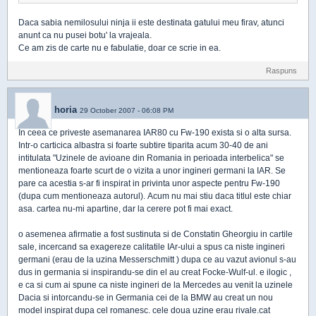
Daca sabia nemilosului ninja ii este destinata gatului meu firav, atunci
anunt ca nu pusei botu' la vrajeala.
Ce am zis de carte nu e fabulatie, doar ce scrie in ea.
Raspuns
horia
29 October 2007 - 06:08 PM
In ceea ce priveste asemanarea IAR80 cu Fw-190 exista si o alta sursa.
Intr-o carticica albastra si foarte subtire tiparita acum 30-40 de ani
intitulata "Uzinele de avioane din Romania in perioada interbelica" se
mentioneaza foarte scurt de o vizita a unor ingineri germani la IAR. Se
pare ca acestia s-ar fi inspirat in privinta unor aspecte pentru Fw-190
(dupa cum mentioneaza autorul). Acum nu mai stiu daca titlul este chiar
asa. cartea nu-mi apartine, dar la cerere pot fi mai exact.
o asemenea afirmatie a fost sustinuta si de Constatin Gheorgiu in cartile
sale, incercand sa exagereze calitatile IAr-ului a spus ca niste ingineri
germani (erau de la uzina Messerschmitt ) dupa ce au vazut avionul s-au
dus in germania si inspirandu-se din el au creat Focke-Wulf-ul. e ilogic ,
e ca si cum ai spune ca niste ingineri de la Mercedes au venit la uzinele
Dacia si intorcandu-se in Germania cei de la BMW au creat un nou
model inspirat dupa cel romanesc. cele doua uzine erau rivale.cat