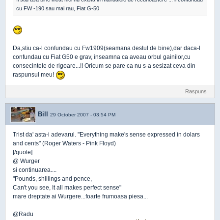
cu FW -190 sau mai rau, Fiat G-50
Da,stiu ca-l confundau cu Fw1909(seamana destul de bine),dar daca-l
confundau cu Fiat G50 e grav, inseamna ca aveau orbul gainilor,cu
consecintele de rigoare...!! Oricum se pare ca nu s-a sesizat ceva din
raspunsul meu!
Raspuns
Bill
29 October 2007 - 03:54 PM
Trist da' asta-i adevarul. "Everything make's sense expressed in dolars
and cents" (Roger Waters - Pink Floyd)
[/quote]
@ Wurger
si continuarea....
"Pounds, shillings and pence,
Can't you see, It all makes perfect sense"
mare dreptate ai Wurgere...foarte frumoasa piesa...
@Radu