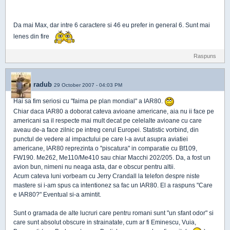
Da mai Max, dar intre 6 caractere si 46 eu prefer in general 6. Sunt mai
lenes din fire
Raspuns
radub
29 October 2007 - 04:03 PM
Hai sa fim seriosi cu "faima pe plan mondial" a IAR80.
Chiar daca IAR80 a doborat cateva avioane americane, aia nu ii face pe
americani sa il respecte mai mult decat pe celelalte avioane cu care
aveau de-a face zilnic pe intreg cerul Europei. Statistic vorbind, din
punctul de vedere al impactului pe care l-a avut asupra aviatiei
americane, IAR80 reprezinta o "piscatura" in comparatie cu Bf109,
FW190. Me262, Me110/Me410 sau chiar Macchi 202/205. Da, a fost un
avion bun, nimeni nu neaga asta, dar e obscur pentru altii.
Acum cateva luni vorbeam cu Jerry Crandall la telefon despre niste
mastere si i-am spus ca intentionez sa fac un IAR80. El a raspuns "Care
e IAR80?" Eventual si-a amintit.
Sunt o gramada de alte lucruri care pentru romani sunt "un sfant odor" si
care sunt absolut obscure in strainatate, cum ar fi Eminescu, Vuia,