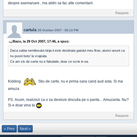
despre asemanare , ma abtin sa fac alte comentarii.
Raspuns
cartula
29 October 2007 - 06:13 PM
Bazu, la 29 Oct 2007, 17:46, a spus:
Daca sabia nemilosului ninja ii este destinata gatului meu firav, atunci anunt ca
nu pusei botu' la vrajeala.
Ce am zis de carte nu e fabulatie, doar ce scrie in ea.
Kidding
Stiu de carte, nu e prima oara cand aud asta. Si ma
amuza.
PS: Acum, realizezi ca o sa devieze discutia pe o panta... Amuzanta. Nu?
Si e doar vina ta
Raspuns
« Prev
Next »