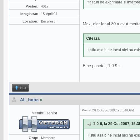
fineturi de exprimare si interpret
Postari:
4017
Inregistrat:
15-April 04
Location:
Bucuresti
Max, clar Iar-ul 80 a avut meri
Citeaza
Il stiu asa bine incat nici nu 
Bine punctat, 1-0-9...
Sus
Ali_baba
Postat
29 October 2007 - 03:48 PM
Membru senior
1-0-9, la 29 Oct 2007, 15:3
Il stiu asa bine incat nici nu 
Grup:
Members