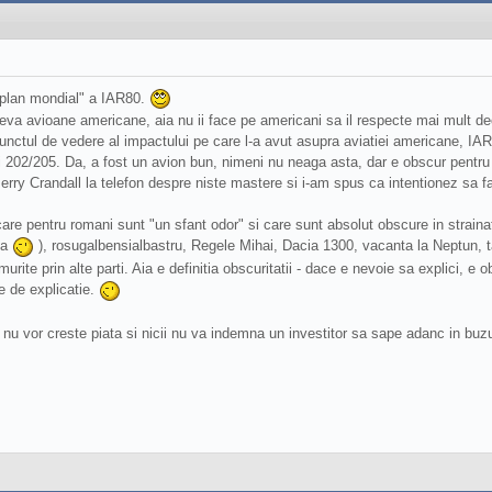
e plan mondial" a IAR80.
va avioane americane, aia nu ii face pe americani sa il respecte mai mult dec
 punctul de vedere al impactului pe care l-a avut asupra aviatiei americane, 
02/205. Da, a fost un avion bun, nimeni nu neaga asta, dar e obscur pentru a
ry Crandall la telefon despre niste mastere si i-am spus ca intentionez sa f
care pentru romani sunt "un sfant odor" si care sunt absolut obscure in strai
la
), rosugalbensialbastru, Regele Mihai, Dacia 1300, vacanta la Neptun, t
urite prin alte parti. Aia e definitia obscuritatii - dace e nevoie sa explici, e o
e de explicatie.
e nu vor creste piata si nicii nu va indemna un investitor sa sape adanc in b