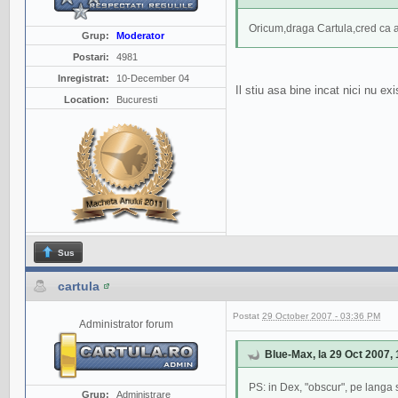
Oricum,draga Cartula,cred ca am
Grup:
Moderator
Postari:
4981
Inregistrat:
10-December 04
Il stiu asa bine incat nici nu e
Location:
Bucuresti
Sus
cartula
Postat
29 October 2007 - 03:36 PM
Administrator forum
Blue-Max, la 29 Oct 2007, 
PS: in Dex, "obscur", pe langa s
Grup:
Administrare