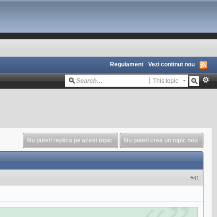
Regulament
Vezi continut nou
This topic
Nu puteti replica pe acest topic
Nu puteti crea un topic nou
#41