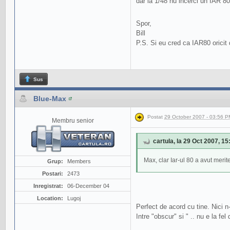
dar la 1/48 nu incerci un IAR 8
Spor,
Bill
P.S. Si eu cred ca IAR80 oricit
Sus
Blue-Max
Postat
29 October 2007 - 03:56 P
Membru senior
cartula, la 29 Oct 2007, 15
Max, clar Iar-ul 80 a avut meri
Grup:
Members
Postari:
2473
Inregistrat:
06-December 04
Location:
Lugoj
Perfect de acord cu tine. Nici n
Intre "obscur" si " .. nu e la fe