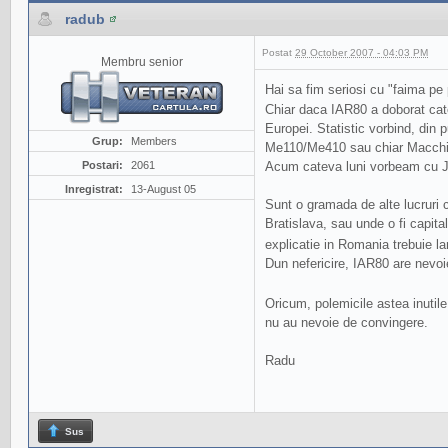
radub
Postat
29 October 2007 - 04:03 PM
Membru senior
Hai sa fim seriosi cu "faima p
Chiar daca IAR80 a doborat cate
Europei. Statistic vorbind, din
Grup:
Members
Me110/Me410 sau chiar Macchi 2
Postari:
2061
Acum cateva luni vorbeam cu Jer
Inregistrat:
13-August 05
Sunt o gramada de alte lucruri 
Bratislava, sau unde o fi capita
explicatie in Romania trebuie lam
Dun nefericire, IAR80 are nevoi
Oricum, polemicile astea inutil
nu au nevoie de convingere.
Radu
Sus