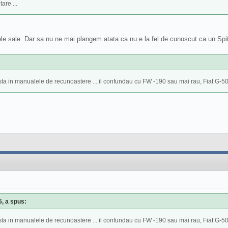
are ...
tele sale. Dar sa nu ne mai plangem atata ca nu e la fel de cunoscut ca un Spi
exista in manualele de recunoastere ... il confundau cu FW -190 sau mai rau, Fiat G-5
5, a spus:
exista in manualele de recunoastere ... il confundau cu FW -190 sau mai rau, Fiat G-5