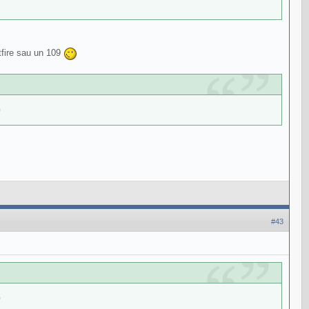
tfire sau un 109
0
#43
0