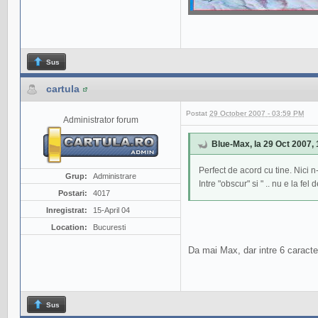
Sus
cartula
Postat
29 October 2007 - 03:59 PM
Administrator forum
Blue-Max, la 29 Oct 2007, 
Perfect de acord cu tine. Nici n
Grup:
Administrare
Intre "obscur" si " .. nu e la fe
Postari:
4017
Inregistrat:
15-April 04
Location:
Bucuresti
Da mai Max, dar intre 6 caracter
Sus