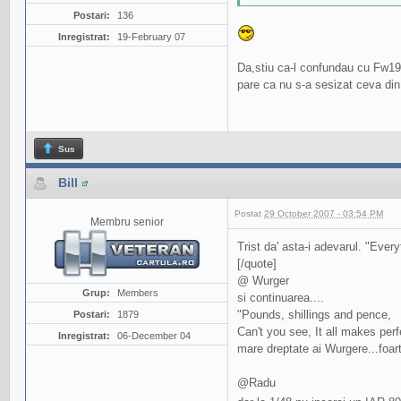
Postari:
136
Inregistrat:
19-February 07
Da,stiu ca-l confundau cu Fw19
pare ca nu s-a sesizat ceva di
Sus
Bill
Postat
29 October 2007 - 03:54 PM
Membru senior
Trist da' asta-i adevarul. "Eve
[/quote]
@ Wurger
Grup:
Members
si continuarea....
"Pounds, shillings and pence,
Postari:
1879
Can't you see, It all makes per
Inregistrat:
06-December 04
mare dreptate ai Wurgere...foar
@Radu