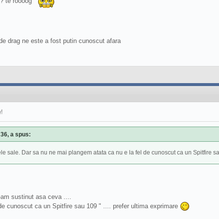
0? te roooog
 de drag ne este a fost putin cunoscut afara
M
:36, a spus:
tele sale. Dar sa nu ne mai plangem atata ca nu e la fel de cunoscut ca un Spitfire 
-am sustinut asa ceva ....
l de cunoscut ca un Spitfire sau 109 " .... prefer ultima exprimare