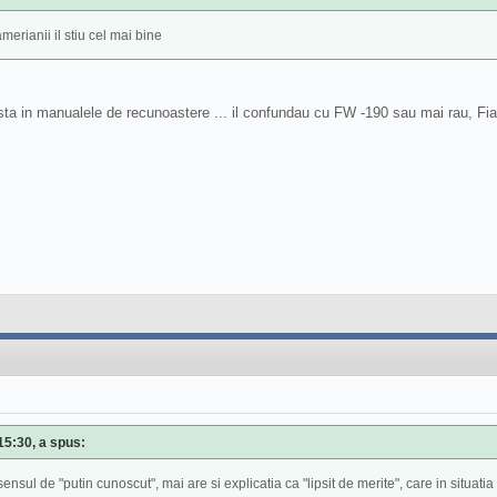
erianii il stiu cel mai bine
xista in manualele de recunoastere ... il confundau cu FW -190 sau mai rau, Fi
15:30, a spus:
ensul de "putin cunoscut", mai are si explicatia ca "lipsit de merite", care in situat