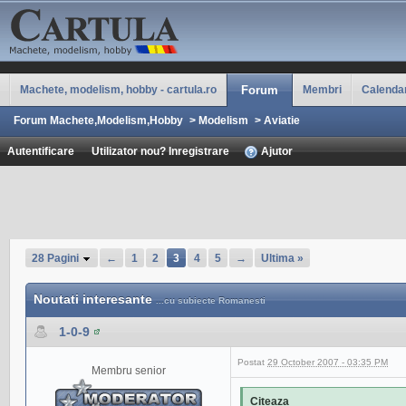
Machete, modelism, hobby - cartula.ro
Forum
Membri
Calenda
Forum Machete,Modelism,Hobby
>
Modelism
>
Aviatie
Autentificare
Utilizator nou? Inregistrare
Ajutor
28 Pagini
←
1
2
3
4
5
→
Ultima »
Noutati interesante
...cu subiecte Romanesti
1-0-9
Postat
29 October 2007 - 03:35 PM
Membru senior
Citeaza