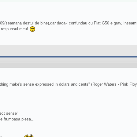
09(seamana destul de bine),dar daca-l confundau cu Fiat G50 e grav, inseamna
n raspunsul meu!
rything make's sense expressed in dolars and cents" (Roger Waters - Pink Floy
fect sense"
te frumoasa piesa...