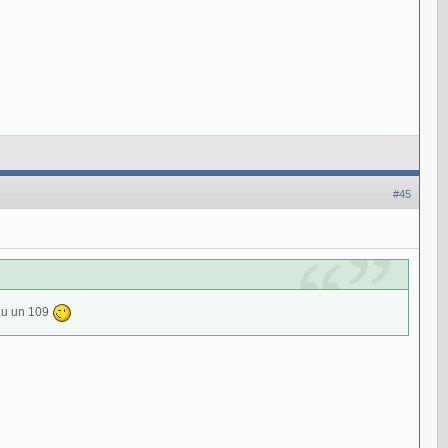
#45
sau un 109