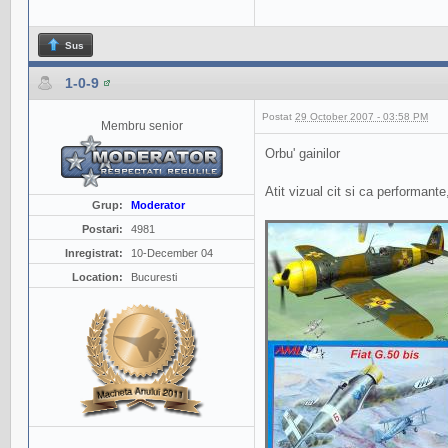
Sus
1-0-9
Postat
29 October 2007 - 03:58 PM
Membru senior
Orbu' gainilor
Atit vizual cit si ca performant
Grup:
Moderator
Postari:
4981
Inregistrat:
10-December 04
Location:
Bucuresti