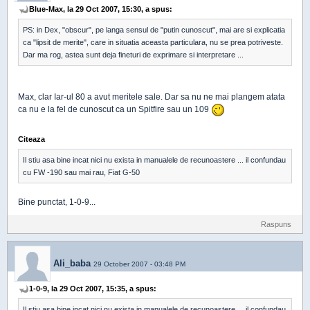
Blue-Max, la 29 Oct 2007, 15:30, a spus:
PS: in Dex, "obscur", pe langa sensul de "putin cunoscut", mai are si explicatia
ca "lipsit de merite", care in situatia aceasta particulara, nu se prea potriveste.
Dar ma rog, astea sunt deja fineturi de exprimare si interpretare ...
Max, clar Iar-ul 80 a avut meritele sale. Dar sa nu ne mai plangem atata
ca nu e la fel de cunoscut ca un Spitfire sau un 109
Citeaza
Il stiu asa bine incat nici nu exista in manualele de recunoastere ... il confundau
cu FW -190 sau mai rau, Fiat G-50
Bine punctat, 1-0-9...
Raspuns
Ali_baba
29 October 2007 - 03:48 PM
1-0-9, la 29 Oct 2007, 15:35, a spus:
Il stiu asa bine incat nici nu exista in manualele de recunoastere ... il confundau