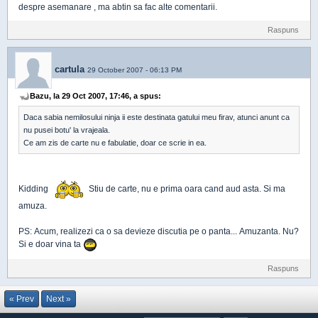
despre asemanare , ma abtin sa fac alte comentarii.
Raspuns
cartula
29 October 2007 - 06:13 PM
Bazu, la 29 Oct 2007, 17:46, a spus:
Daca sabia nemilosului ninja ii este destinata gatului meu firav, atunci anunt ca
nu pusei botu' la vrajeala.
Ce am zis de carte nu e fabulatie, doar ce scrie in ea.
Kidding
Stiu de carte, nu e prima oara cand aud asta. Si ma
amuza.
PS: Acum, realizezi ca o sa devieze discutia pe o panta... Amuzanta. Nu?
Si e doar vina ta
Raspuns
« Prev
Next »