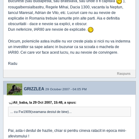
Bucuresti (sau Budapesta, sau Bratislava, sau unde o fi capitala
),
rosugalbensialbastru, Regele Mihai, Dacia 1300, vacanta la Neptun,
tancul Maresal, Adrian de Vito, etc. Lucruri care nu au nevoie de
explicatie in Romania trebuie lamurite prin alte parti. Aia e definitia
obscuritatii - dace e nevoie sa explici, e obscur.
Dun nefericire, IAR80 are nevoie de explicatie.
Oricum, polemicile astea inutile nu vor creste piata si nicii nu va indemna
un investitor sa sape adanc in buzunar ca sa scoata o macheta de
IAR80. Cei care vor face acest lucru, nu au nevoie de convingere.
Radu
Raspuns
GRIZZLEA
29 October 2007 - 04:05 PM
Ali_baba, la 29 Oct 2007, 15:48, a spus:
... cu Fw1909(seamana destul de bine)...
Pai, asta-i destul de hazlie, chiar si pentru cineva ratacit in epoca mini-
afevismului !