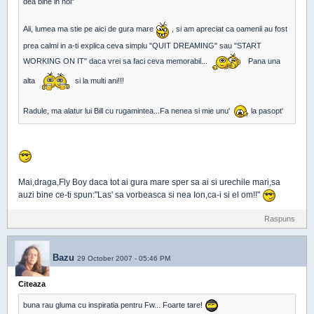
dea bine in noi"
Ali, lumea ma stie pe aici de gura mare
, si am apreciat ca oamenii au fost
prea calmi in a-ti explica ceva simplu "QUIT DREAMING" sau "START
WORKING ON IT" daca vrei sa faci ceva memorabil...
Pana una
alta
si la multi ani!!!
Radule, ma alatur lui Bill cu rugamintea...Fa nenea si mie unu'
la pasopt'
Mai,draga,Fly Boy daca tot ai gura mare sper sa ai si urechile mari,sa
auzi bine ce-ti spun:"Las' sa vorbeasca si nea Ion,ca-i si el om!!"
Raspuns
Bazu
29 October 2007 - 05:46 PM
Citeaza
buna rau gluma cu inspiratia pentru Fw... Foarte tare!