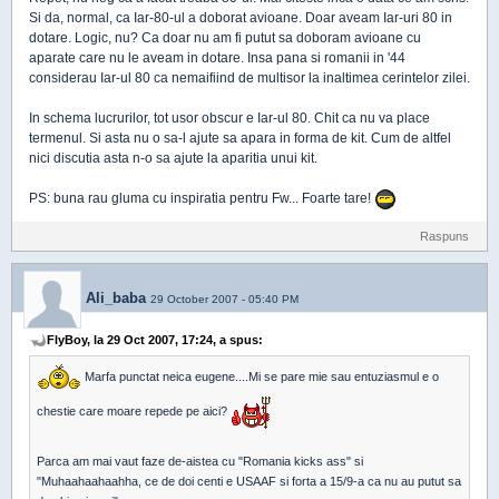
Si da, normal, ca Iar-80-ul a doborat avioane. Doar aveam Iar-uri 80 in
dotare. Logic, nu? Ca doar nu am fi putut sa doboram avioane cu
aparate care nu le aveam in dotare. Insa pana si romanii in '44
considerau Iar-ul 80 ca nemaifiind de multisor la inaltimea cerintelor zilei.
In schema lucrurilor, tot usor obscur e Iar-ul 80. Chit ca nu va place
termenul. Si asta nu o sa-l ajute sa apara in forma de kit. Cum de altfel
nici discutia asta n-o sa ajute la aparitia unui kit.
PS: buna rau gluma cu inspiratia pentru Fw... Foarte tare!
Raspuns
Ali_baba
29 October 2007 - 05:40 PM
FlyBoy, la 29 Oct 2007, 17:24, a spus:
Marfa punctat neica eugene....Mi se pare mie sau entuziasmul e o
chestie care moare repede pe aici?
Parca am mai vaut faze de-aistea cu "Romania kicks ass" si
"Muhaahaahaahha, ce de doi centi e USAAF si forta a 15/9-a ca nu au putut sa