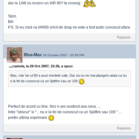
dar la 1/48 nu incerci un IAR 80? te roooog
Spor,
Bill
P.S. Si eu cred ca IAR80 oricit de drag ne este a fost putin cunoscut afara
Raspuns
Blue-Max
29 October 2007 - 03:56 PM
cartula, la 29 Oct 2007, 15:36, a spus:
Max, clar Iar-ul 80 a avut meritele sale. Dar sa nu ne mai plangem atata ca nu
e la fel de cunoscut ca un Spitfire sau un 109
Perfect de acord cu tine. Nici n-am sustinut asa ceva ....
Intre "obscur" si " .. nu e la fel de cunoscut ca un Spitfire sau 109 " ....
prefer ultima exprimare
Raspuns