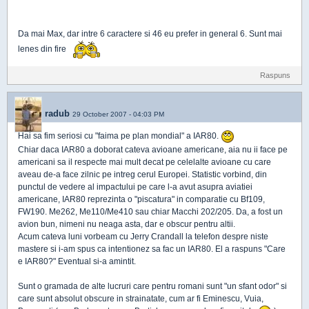
Da mai Max, dar intre 6 caractere si 46 eu prefer in general 6. Sunt mai
lenes din fire
Raspuns
radub
29 October 2007 - 04:03 PM
Hai sa fim seriosi cu "faima pe plan mondial" a IAR80.
Chiar daca IAR80 a doborat cateva avioane americane, aia nu ii face pe
americani sa il respecte mai mult decat pe celelalte avioane cu care
aveau de-a face zilnic pe intreg cerul Europei. Statistic vorbind, din
punctul de vedere al impactului pe care l-a avut asupra aviatiei
americane, IAR80 reprezinta o "piscatura" in comparatie cu Bf109,
FW190. Me262, Me110/Me410 sau chiar Macchi 202/205. Da, a fost un
avion bun, nimeni nu neaga asta, dar e obscur pentru altii.
Acum cateva luni vorbeam cu Jerry Crandall la telefon despre niste
mastere si i-am spus ca intentionez sa fac un IAR80. El a raspuns "Care
e IAR80?" Eventual si-a amintit.
Sunt o gramada de alte lucruri care pentru romani sunt "un sfant odor" si
care sunt absolut obscure in strainatate, cum ar fi Eminescu, Vuia,