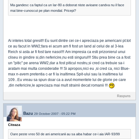
Ma gandesc ca faptul ca un Iar-80 a doborat niste avioane candva nu il face
mai bine-cunoscut pe plan mondial. Pricepi?
Ai inteles total gresit!! Eu sunt dintre cei ce-i apreciaza pe americani pt.tot
ce au facut in WW2;fara ei acum am fi fost un land al celui de al 3-lea
Reich si asta ar fi fost tare nasol!!! Am impresia ca esti prizonierul unui
cliseu in gindire si,din nefericire,nu esti singurul!!! Stiu prea bine ca a fost
un "pitic" pe arena WW2,dar a fost piticul nostru,si cred ca trebuie sa-i
aratam mai multa consideratie !!! Si apropos,nici eu ,si cred ca, nici Blue-
max n-avem pretentia c-ar fi la inaltimea Spit-ului sau la inaltimea lui
109...Eu vreau sa spun doar ca a avut momentele lui de glorie pe care
,din nefericire,le apreciaza mai mult strainii decat romanii !!!
Raspuns
Bazu
29 October 2007 - 05:22 PM
Citeaza
Oare peste vreo 50 de ani americanii au sa aiba habar ce-i aia IAR-93/99