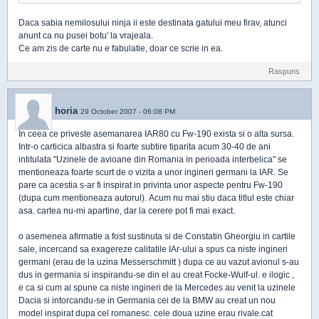
Daca sabia nemilosului ninja ii este destinata gatului meu firav, atunci
anunt ca nu pusei botu' la vrajeala.
Ce am zis de carte nu e fabulatie, doar ce scrie in ea.
Raspuns
horia
29 October 2007 - 06:08 PM
In ceea ce priveste asemanarea IAR80 cu Fw-190 exista si o alta sursa.
Intr-o carticica albastra si foarte subtire tiparita acum 30-40 de ani
intitulata "Uzinele de avioane din Romania in perioada interbelica" se
mentioneaza foarte scurt de o vizita a unor ingineri germani la IAR. Se
pare ca acestia s-ar fi inspirat in privinta unor aspecte pentru Fw-190
(dupa cum mentioneaza autorul). Acum nu mai stiu daca titlul este chiar
asa. cartea nu-mi apartine, dar la cerere pot fi mai exact.
o asemenea afirmatie a fost sustinuta si de Constatin Gheorgiu in cartile
sale, incercand sa exagereze calitatile IAr-ului a spus ca niste ingineri
germani (erau de la uzina Messerschmitt ) dupa ce au vazut avionul s-au
dus in germania si inspirandu-se din el au creat Focke-Wulf-ul. e ilogic ,
e ca si cum ai spune ca niste ingineri de la Mercedes au venit la uzinele
Dacia si intorcandu-se in Germania cei de la BMW au creat un nou
model inspirat dupa cel romanesc. cele doua uzine erau rivale.cat