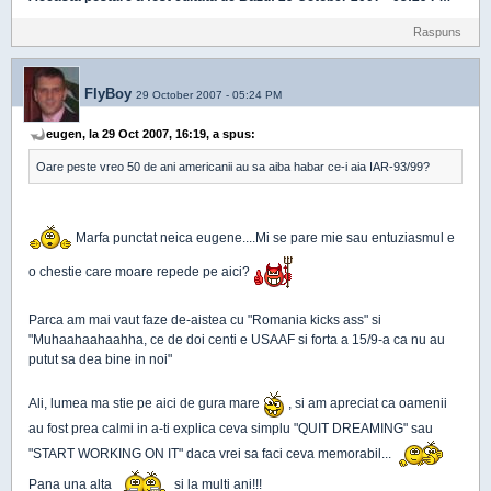
Raspuns
FlyBoy
29 October 2007 - 05:24 PM
eugen, la 29 Oct 2007, 16:19, a spus:
Oare peste vreo 50 de ani americanii au sa aiba habar ce-i aia IAR-93/99?
Marfa punctat neica eugene....Mi se pare mie sau entuziasmul e
o chestie care moare repede pe aici?
Parca am mai vaut faze de-aistea cu "Romania kicks ass" si
"Muhaahaahaahha, ce de doi centi e USAAF si forta a 15/9-a ca nu au
putut sa dea bine in noi"
Ali, lumea ma stie pe aici de gura mare
, si am apreciat ca oamenii
au fost prea calmi in a-ti explica ceva simplu "QUIT DREAMING" sau
"START WORKING ON IT" daca vrei sa faci ceva memorabil...
Pana una alta
si la multi ani!!!