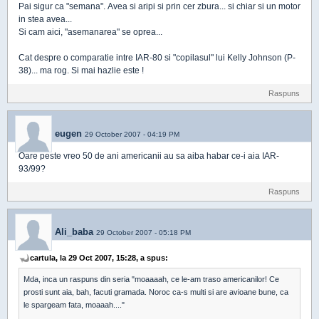
Pai sigur ca "semana". Avea si aripi si prin cer zbura... si chiar si un motor
in stea avea...
Si cam aici, "asemanarea" se oprea...
Cat despre o comparatie intre IAR-80 si "copilasul" lui Kelly Johnson (P-
38)... ma rog. Si mai hazlie este !
Raspuns
eugen
29 October 2007 - 04:19 PM
Oare peste vreo 50 de ani americanii au sa aiba habar ce-i aia IAR-
93/99?
Raspuns
Ali_baba
29 October 2007 - 05:18 PM
cartula, la 29 Oct 2007, 15:28, a spus:
Mda, inca un raspuns din seria "moaaaah, ce le-am traso americanilor! Ce
prosti sunt aia, bah, facuti gramada. Noroc ca-s multi si are avioane bune, ca
le spargeam fata, moaaah...."