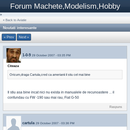
Forum Machete,Modelism,Hobby
»
« Back to Aviatie
Noutati interesante
« Prev
Next »
1-0-9
29 October 2007 - 03:35 PM
Citeaza
Oricum,draga Cartula,cred ca amerianii il stiu cel mai bine
Il stiu asa bine incat nici nu exista in manualele de recunoastere ... il
confundau cu FW -190 sau mai rau, Fiat G-50
Raspuns
cartula
29 October 2007 - 03:36 PM