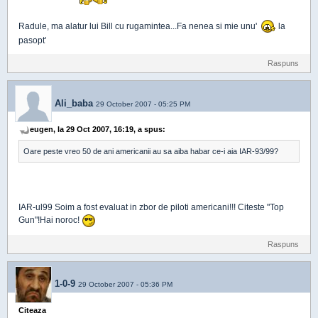
Radule, ma alatur lui Bill cu rugamintea...Fa nenea si mie unu'
la
pasopt'
Raspuns
Ali_baba
29 October 2007 - 05:25 PM
eugen, la 29 Oct 2007, 16:19, a spus:
Oare peste vreo 50 de ani americanii au sa aiba habar ce-i aia IAR-93/99?
IAR-ul99 Soim a fost evaluat in zbor de piloti americani!!! Citeste "Top
Gun"!Hai noroc!
Raspuns
1-0-9
29 October 2007 - 05:36 PM
Citeaza