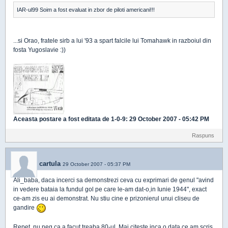
IAR-ul99 Soim a fost evaluat in zbor de piloti americani!!!
...si Orao, fratele sirb a lui '93 a spart falcile lui Tomahawk in razboiul din
fosta Yugoslavie :))
Aceasta postare a fost editata de
1-0-9
: 29 October 2007 - 05:42 PM
Raspuns
cartula
29 October 2007 - 05:37 PM
Ali_baba, daca incerci sa demonstrezi ceva cu exprimari de genul "avind
in vedere bataia la fundul gol pe care le-am dat-o,in Iunie 1944", exact
ce-am zis eu ai demonstrat. Nu stiu cine e prizonierul unui cliseu de
gandire
Repet, nu neg ca a facut treaba 80-ul. Mai citeste inca o data ce am scris.