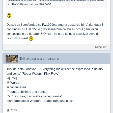
cu FW -190 sau mai rau, Fiat G-50
Da,stiu ca-l confundau cu Fw1909(seamana destul de bine),dar daca-l
confundau cu Fiat G50 e grav, inseamna ca aveau orbul gainilor,cu
consecintele de rigoare...!! Oricum se pare ca nu s-a sesizat ceva din
raspunsul meu!
Raspuns
Bill
29 October 2007 - 03:54 PM
Trist da' asta-i adevarul. "Everything make's sense expressed in dolars
and cents" (Roger Waters - Pink Floyd)
[/quote]
@ Wurger
si continuarea....
"Pounds, shillings and pence,
Can't you see, It all makes perfect sense"
mare dreptate ai Wurgere...foarte frumoasa piesa...
@Radu