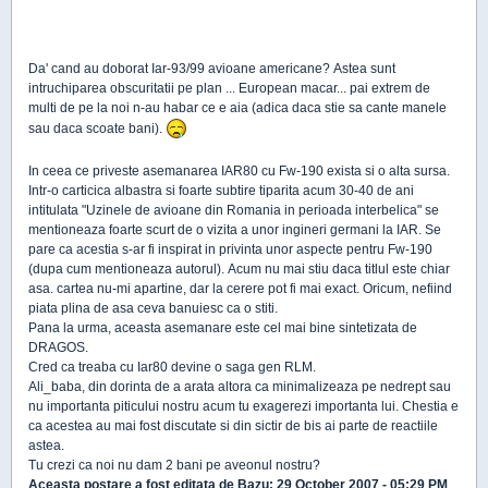
Da' cand au doborat Iar-93/99 avioane americane? Astea sunt
intruchiparea obscuritatii pe plan ... European macar... pai extrem de
multi de pe la noi n-au habar ce e aia (adica daca stie sa cante manele
sau daca scoate bani).
In ceea ce priveste asemanarea IAR80 cu Fw-190 exista si o alta sursa.
Intr-o carticica albastra si foarte subtire tiparita acum 30-40 de ani
intitulata "Uzinele de avioane din Romania in perioada interbelica" se
mentioneaza foarte scurt de o vizita a unor ingineri germani la IAR. Se
pare ca acestia s-ar fi inspirat in privinta unor aspecte pentru Fw-190
(dupa cum mentioneaza autorul). Acum nu mai stiu daca titlul este chiar
asa. cartea nu-mi apartine, dar la cerere pot fi mai exact. Oricum, nefiind
piata plina de asa ceva banuiesc ca o stiti.
Pana la urma, aceasta asemanare este cel mai bine sintetizata de
DRAGOS.
Cred ca treaba cu Iar80 devine o saga gen RLM.
Ali_baba, din dorinta de a arata altora ca minimalizeaza pe nedrept sau
nu importanta piticului nostru acum tu exagerezi importanta lui. Chestia e
ca acestea au mai fost discutate si din sictir de bis ai parte de reactiile
astea.
Tu crezi ca noi nu dam 2 bani pe aveonul nostru?
Aceasta postare a fost editata de
Bazu
: 29 October 2007 - 05:29 PM