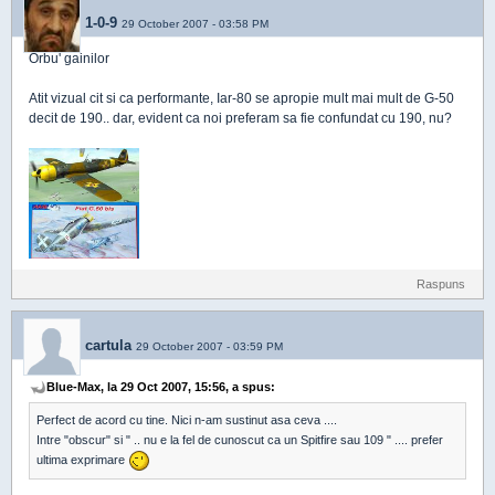
1-0-9
29 October 2007 - 03:58 PM
Orbu' gainilor
Atit vizual cit si ca performante, Iar-80 se apropie mult mai mult de G-50
decit de 190.. dar, evident ca noi preferam sa fie confundat cu 190, nu?
Raspuns
cartula
29 October 2007 - 03:59 PM
Blue-Max, la 29 Oct 2007, 15:56, a spus:
Perfect de acord cu tine. Nici n-am sustinut asa ceva ....
Intre "obscur" si " .. nu e la fel de cunoscut ca un Spitfire sau 109 " .... prefer
ultima exprimare